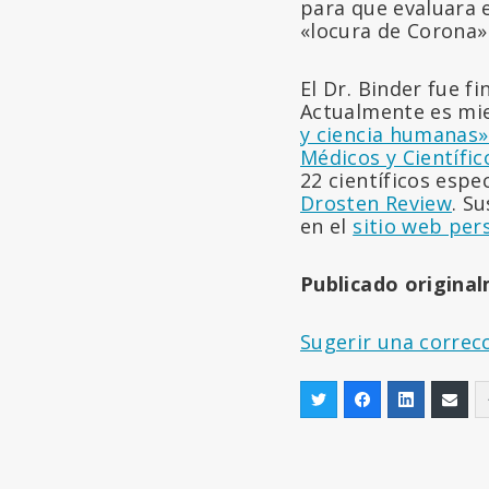
para que evaluara e
«locura de Corona» 
El Dr. Binder fue f
Actualmente es miem
y ciencia humanas»
Médicos y Científic
22 científicos espe
Drosten Review
. S
en el
sitio web per
Publicado origina
Sugerir una correc