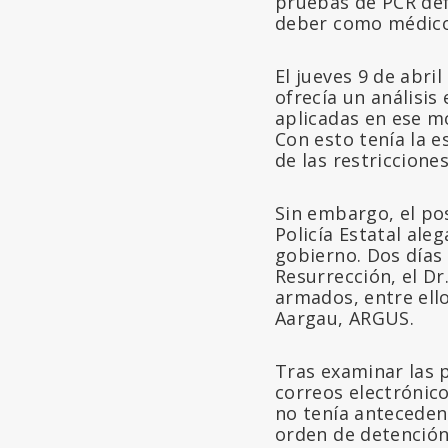
pruebas de PCR def
deber como médico 
El jueves 9 de abri
ofrecía un análisis
aplicadas en ese mo
Con esto tenía la e
de las restriccion
Sin embargo, el pos
Policía Estatal ale
gobierno. Dos días 
Resurrección, el Dr
armados, entre ello
Aargau, ARGUS.
Tras examinar las p
correos electrónico
no tenía anteceden
orden de detención.