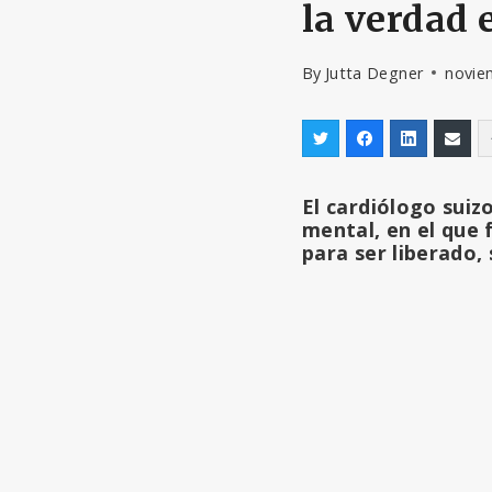
la verdad 
By
Jutta Degner
novie
El cardiólogo suiz
mental, en el que 
para ser liberado,