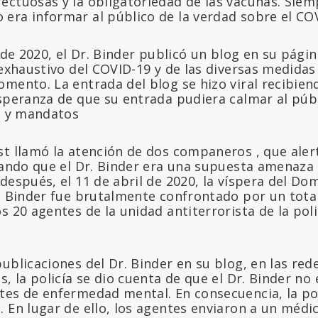
ectuosas y la obligatoriedad de las vacunas. Sie
era informar al público de la verdad sobre el CO
l de 2020, el Dr. Binder publicó un blog en su pági
 exhaustivo del COVID-19 y de las diversas medidas 
mento. La entrada del blog se hizo viral recibiend
speranza de que su entrada pudiera calmar al públic
es y mandatos
t llamó la atención de dos companeros , que alert
gando que el Dr. Binder era una supuesta amenaza 
después, el 11 de abril de 2020, la víspera del Do
. Binder fue brutalmente confrontado por un total
s 20 agentes de la unidad antiterrorista de la pol
ublicaciones del Dr. Binder en su blog, en las rede
s, la policía se dio cuenta de que el Dr. Binder n
tes de enfermedad mental. En consecuencia, la pol
 En lugar de ello, los agentes enviaron a un médi