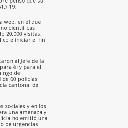
mpre pensó que su
VID-19.
na web, en el que
no científicas
o 20.000 visitas.
o e iniciar el fin
aron al Jefe de la
para él y para el
mingo de
 de 60 policías
icía cantonal de
s sociales y en los
o era una amenaza y
icía no emitió una
co de urgencias