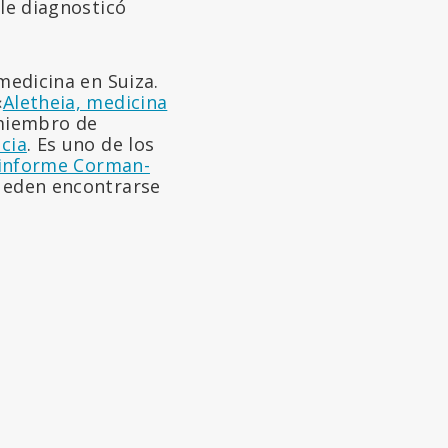
 le diagnosticó
medicina en Suiza.
«
Aletheia, medicina
miembro de
cia
. Es uno de los
informe Corman-
pueden encontrarse