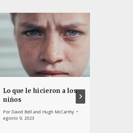
Lo que le hicieron a los
El Tri
niños
griego
obliga
Por
David Bell and Hugh McCarthy
al per
agosto 9, 2023
Por
CHD E