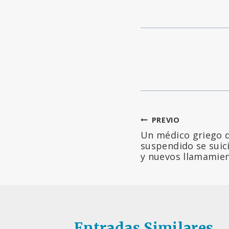
Navegación
PREVIO
Un médico griego q
de
suspendido se suic
y nuevos llamamien
entradas
Entradas Similares