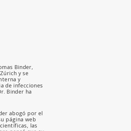
omas Binder,
Zúrich y se
nterna y
ia de infecciones
Dr. Binder ha
nder abogó por el
 su página web
ientíficas, las