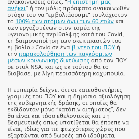
ανακοινώσεις όπως, “
Η επιστήμη μας
ανήκει
” ή τον μόλις πρόσφατα ανακοινωθέν
στόχο του να “εμβολιάσουμε” τουλάχιστον
το
100% των ατόμων άνω των 60 ετών
και
των εργαζομένων στον τομέα της
υγειονομικής περίθαλψης κατά του Covid,
τη δαιμονοποίηση των σκεπτικιστών του
εμβολίου Covid σε ένα
βίντεο του ΠΟΥ
ή
την
παρακολούθηση των παγκόσμιων
μέσων κοινωνικής δικτύωσης
από τον ΠΟΥ
σε στυλ NSA, και ως εκ τούτου θα το
διαβάσει με λίγη περισσότερη καχυποψία.
Η εμπειρία δείχνει ότι οι κατευθυντήριες
γραμμές του ΠΟΥ και η δημόσια αξιολόγηση
της κυβερνητικής δράσης, οι οποίες θα
εκδίδονταν μόνο “κατόπιν αιτήματος”, δεν
θα είναι και τόσο εθελοντικές και μη
δεσμευτικές όπως υποτίθεται θα έπρεπε να
είναι, ιδίως για τις φτωχότερες χώρες που
εξαρτώνται από δωρεές από ιδρύματα,