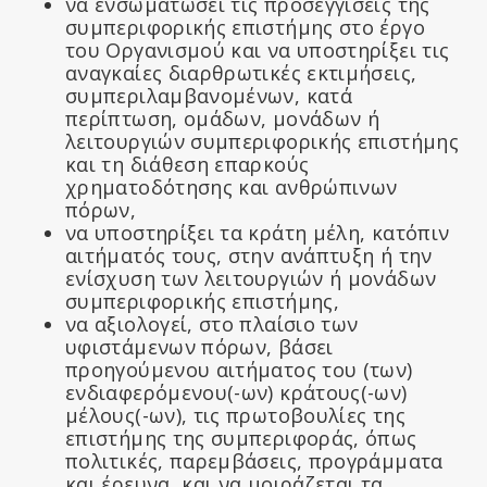
να ενσωµατώσει τις προσεγγίσεις της
συµπεριφορικής επιστήµης στο έργο
του Οργανισµού και να υποστηρίξει τις
αναγκαίες διαρθρωτικές εκτιµήσεις,
συµπεριλαµβανοµένων, κατά
περίπτωση, οµάδων, µονάδων ή
λειτουργιών συµπεριφορικής επιστήµης
και τη διάθεση επαρκούς
χρηµατοδότησης και ανθρώπινων
πόρων,
να υποστηρίξει τα κράτη μέλη, κατόπιν
αιτήματός τους, στην ανάπτυξη ή την
ενίσχυση των λειτουργιών ή μονάδων
συμπεριφορικής επιστήμης,
να αξιολογεί, στο πλαίσιο των
υφιστάμενων πόρων, βάσει
προηγούμενου αιτήματος του (των)
ενδιαφερόμενου(-ων) κράτους(-ων)
μέλους(-ων), τις πρωτοβουλίες της
επιστήμης της συμπεριφοράς, όπως
πολιτικές, παρεμβάσεις, προγράμματα
και έρευνα, και να μοιράζεται τα