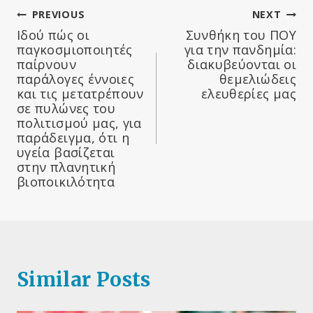
Πλοήγηση
PREVIOUS
NEXT
Ιδού πώς οι
Συνθήκη του ΠΟΥ
άρθρων
παγκοσμιοποιητές
για την πανδημία:
παίρνουν
διακυβεύονται οι
παράλογες έννοιες
θεμελιώδεις
και τις μετατρέπουν
ελευθερίες μας
σε πυλώνες του
πολιτισμού μας, για
παράδειγμα, ότι η
υγεία βασίζεται
στην πλανητική
βιοποικιλότητα
Similar Posts