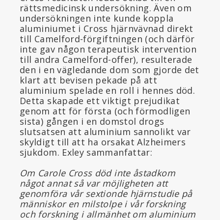
rättsmedicinsk undersökning. Även om
undersökningen inte kunde koppla
aluminiumet i Cross hjärnvävnad direkt
till Camelford-förgiftningen (och därför
inte gav någon terapeutisk intervention
till andra Camelford-offer), resulterade
den i en vägledande dom som gjorde det
klart att bevisen pekade på att
aluminium spelade en roll i hennes död.
Detta skapade ett viktigt prejudikat
genom att för första (och förmodligen
sista) gången i en domstol drogs
slutsatsen att aluminium sannolikt var
skyldigt till att ha orsakat Alzheimers
sjukdom. Exley sammanfattar:
Om Carole Cross död inte åstadkom
något annat så var möjligheten att
genomföra vår sextionde hjärnstudie på
människor en milstolpe i vår forskning
och forskning i allmänhet om aluminium