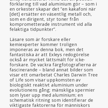
förklaring till vad aluminium gör – som i
en orkester skapar det ”en kakafoni när
[det] ersätter en väsentlig metall och,
som en dirigent, styr toner från
komprometterade instrument vid alla
felaktiga tidpunkter”.
Läsare som är forskare eller
kemiexperter kommer troligen
imponeras av denna bok, men det
fantastiska är att Exleys redogörelse
också är mycket lättsmält för icke-
forskare. De vackra färgfotografierna är
fascinerande – bland annat bilder som
visar ett omarbetat Charles Darwin Tree
of Life som visar uppkomsten av
biologiskt reaktivt aluminium under
evolutionens gång; mänskliga spermier
som lyser upp med aluminium; en
schematisk ritning som identifierar de
viktigaste faktorerna för människors