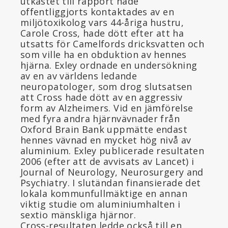
utkastet till rapport hade
offentliggjorts kontaktades av en
miljötoxikolog vars 44-åriga hustru,
Carole Cross, hade dött efter att ha
utsatts för Camelfords dricksvatten och
som ville ha en obduktion av hennes
hjärna. Exley ordnade en undersökning
av en av världens ledande
neuropatologer, som drog slutsatsen
att Cross hade dött av en aggressiv
form av Alzheimers. Vid en jämförelse
med fyra andra hjärnvävnader från
Oxford Brain Bank uppmätte endast
hennes vävnad en mycket hög nivå av
aluminium. Exley publicerade resultaten
2006 (efter att de avvisats av Lancet) i
Journal of Neurology, Neurosurgery and
Psychiatry. I slutändan finansierade det
lokala kommunfullmäktige en annan
viktig studie om aluminiumhalten i
sextio mänskliga hjärnor.
Cross-resultaten ledde också till en