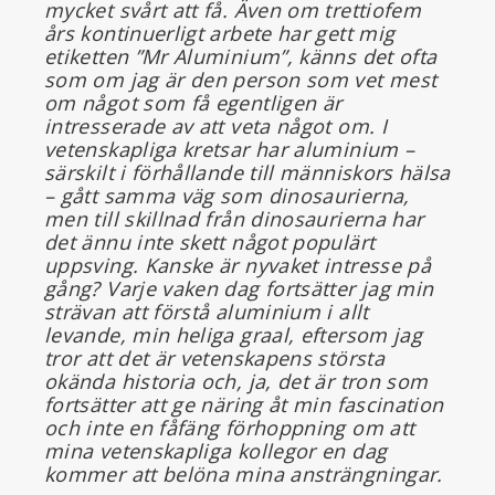
mycket svårt att få. Även om trettiofem
års kontinuerligt arbete har gett mig
etiketten ”Mr Aluminium”, känns det ofta
som om jag är den person som vet mest
om något som få egentligen är
intresserade av att veta något om. I
vetenskapliga kretsar har aluminium –
särskilt i förhållande till människors hälsa
– gått samma väg som dinosaurierna,
men till skillnad från dinosaurierna har
det ännu inte skett något populärt
uppsving. Kanske är nyvaket intresse på
gång? Varje vaken dag fortsätter jag min
strävan att förstå aluminium i allt
levande, min heliga graal, eftersom jag
tror att det är vetenskapens största
okända historia och, ja, det är tron som
fortsätter att ge näring åt min fascination
och inte en fåfäng förhoppning om att
mina vetenskapliga kollegor en dag
kommer att belöna mina ansträngningar.