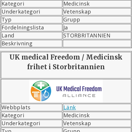
Kategori
Medicinsk
Underkategori
Vetenskap
Typ
Grupp
Fördelningslista
Ja
Land
STORBRITANNIEN
Beskrivning
UK medical Freedom / Medicinsk
frihet i Storbritannien
Webbplats
Länk
Kategori
Medicinsk
Underkategori
Vetenskap
Typ
Grupp