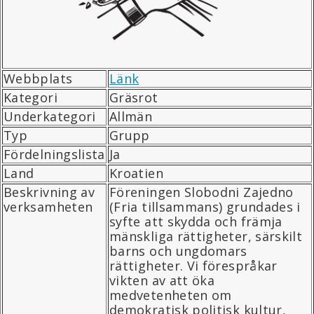
Webbplats
Länk
Kategori
Gräsrot
Underkategori
Allmän
Typ
Grupp
Fördelningslista
Ja
Land
Kroatien
Beskrivning av
Föreningen Slobodni Zajedno
verksamheten
(Fria tillsammans) grundades i
syfte att skydda och främja
mänskliga rättigheter, särskilt
barns och ungdomars
rättigheter. Vi förespråkar
vikten av att öka
medvetenheten om
demokratisk politisk kultur,