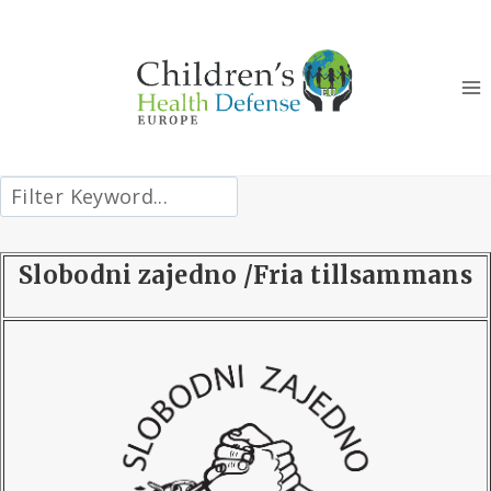
Skip
to
content
Slobodni zajedno /Fria tillsammans