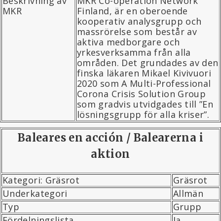
Beskrivning av
MKR Co-operation Network
MKR
Finland, är en oberoende
kooperativ analysgrupp och
massrörelse som består av
aktiva medborgare och
yrkesverksamma från alla
områden. Det grundades av den
finska läkaren Mikael Kivivuori
2020 som A Multi-Professional
Corona Crisis Solution Group
som gradvis utvidgades till ”En
lösningsgrupp för alla kriser”.
Baleares en acción / Balearerna i
aktion
Kategori: Gräsrot
Gräsrot
Underkategori
Allmän
Typ
Grupp
Fördelningslista
Ja