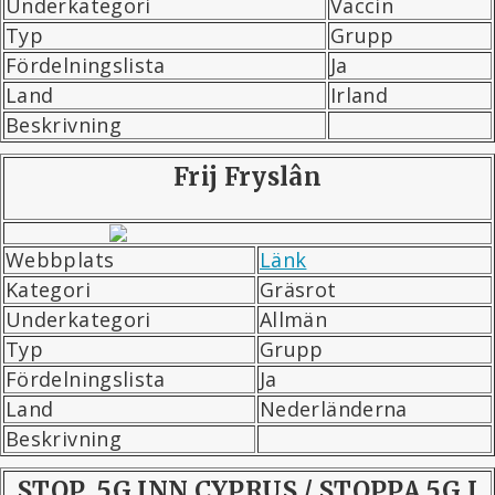
Underkategori
Vaccin
Typ
Grupp
Fördelningslista
Ja
Land
Irland
Beskrivning
Frij Fryslân
Webbplats
Länk
Kategori
Gräsrot
Underkategori
Allmän
Typ
Grupp
Fördelningslista
Ja
Land
Nederländerna
Beskrivning
STOP 5G INN CYPRUS / STOPPA 5G I