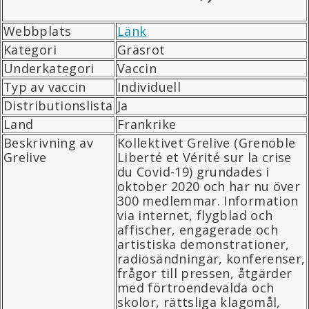
Webbplats
Länk
Kategori
Gräsrot
Underkategori
Vaccin
Typ av vaccin
Individuell
Distributionslista
Ja
Land
Frankrike
Beskrivning av
Kollektivet Grelive (Grenoble
Grelive
Liberté et Vérité sur la crise
du Covid-19) grundades i
oktober 2020 och har nu över
300 medlemmar. Information
via internet, flygblad och
affischer, engagerade och
artistiska demonstrationer,
radiosändningar, konferenser,
frågor till pressen, åtgärder
med förtroendevalda och
skolor, rättsliga klagomål,