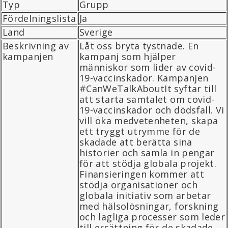
Typ
Grupp
Fördelningslista
Ja
Land
Sverige
Beskrivning av
Låt oss bryta tystnade. En
kampanjen
kampanj som hjälper
människor som lider av covid-
19-vaccinskador. Kampanjen
#CanWeTalkAboutIt syftar till
att starta samtalet om covid-
19-vaccinskador och dödsfall. Vi
vill öka medvetenheten, skapa
ett tryggt utrymme för de
skadade att berätta sina
historier och samla in pengar
för att stödja globala projekt.
Finansieringen kommer att
stödja organisationer och
globala initiativ som arbetar
med hälsolösningar, forskning
och lagliga processer som leder
till ersättning för de skadade.