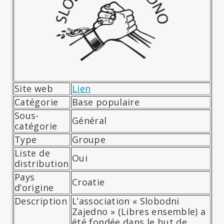
Site web
Lien
Catégorie
Base populaire
Sous-
Général
catégorie
Type
Groupe
Liste de
Oui
distribution
Pays
Croatie
d’origine
Description
L’association « Slobodni
Zajedno » (Libres ensemble) a
été fondée dans le but de