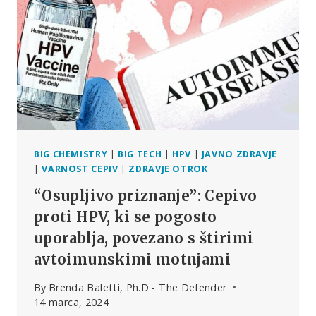
STRATEGIJA
KONČALA
DESETLETJA
TRAJAJOČO
BITKO
ZA
RESNICO
IN
PRAVICO?
BIG CHEMISTRY
|
BIG TECH
|
HPV
|
JAVNO ZDRAVJE
|
VARNOST CEPIV
|
ZDRAVJE OTROK
“Osupljivo priznanje”: Cepivo
proti HPV, ki se pogosto
uporablja, povezano s štirimi
avtoimunskimi motnjami
By
Brenda Baletti, Ph.D - The Defender
14 marca, 2024