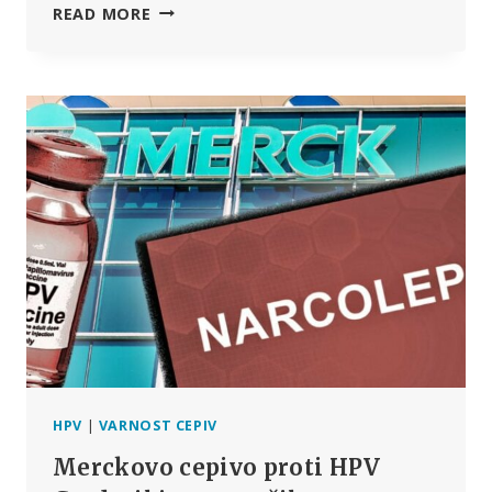
SMRT
READ MORE
12-
LETNEGA
DEČKA
V
FRANCIJI
PO
CEPLJENJU
PROTI
HPV
SPROŽILA
PREISKAVO
VARNOSTI
GARDASILA
IN
ŠOLSKIH
KAMPANJ
ZA
CEPLJENJE
HPV
|
VARNOST CEPIV
Merckovo cepivo proti HPV