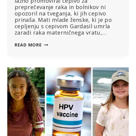
lažno promoviral cepivo za
preprečevanje raka in bolnikov ni
opozoril na tveganja, ki jih cepivo
prinaša. Mati mlade ženske, ki je po
cepljenju s cepivom Gardasil umrla
zaradi raka materničnega vratu,…
CEPIVO
READ MORE
GARDASIL
JE
POVZROČILO
RAKA,
ZARADI
KATEREGA
JE
UMRLA
22-
LETNICA,
TRDI
TOŽBA