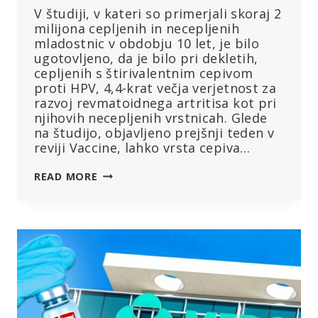
V študiji, v kateri so primerjali skoraj 2
milijona cepljenih in necepljenih
mladostnic v obdobju 10 let, je bilo
ugotovljeno, da je bilo pri dekletih,
cepljenih s štirivalentnim cepivom
proti HPV, 4,4-krat večja verjetnost za
razvoj revmatoidnega artritisa kot pri
njihovih necepljenih vrstnicah. Glede
na študijo, objavljeno prejšnji teden v
reviji Vaccine, lahko vrsta cepiva…
“OSUPLJIVO
READ MORE
PRIZNANJE”:
CEPIVO
PROTI
HPV,
KI
SE
POGOSTO
UPORABLJA,
POVEZANO