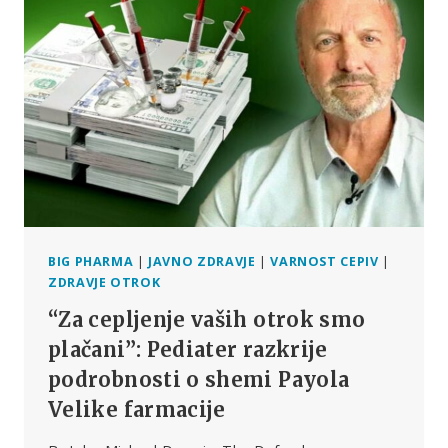
POSLA
IN
MEDICINE
BIG PHARMA
|
JAVNO ZDRAVJE
|
VARNOST CEPIV
|
ZDRAVJE OTROK
“Za cepljenje vaših otrok smo
plačani”: Pediater razkrije
podrobnosti o shemi Payola
Velike farmacije