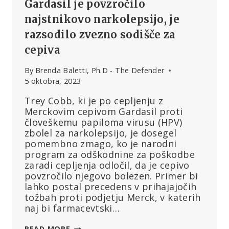
Gardasil je povzročilo
najstnikovo narkolepsijo, je
razsodilo zvezno sodišče za
cepiva
By
Brenda Baletti, Ph.D - The Defender
5 oktobra, 2023
Trey Cobb, ki je po cepljenju z
Merckovim cepivom Gardasil proti
človeškemu papiloma virusu (HPV)
zbolel za narkolepsijo, je dosegel
pomembno zmago, ko je narodni
program za odškodnine za poškodbe
zaradi cepljenja odločil, da je cepivo
povzročilo njegovo bolezen. Primer bi
lahko postal precedens v prihajajočih
tožbah proti podjetju Merck, v katerih
naj bi farmacevtski…
MERCKOVO
READ MORE