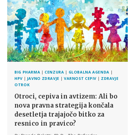
RAZKRIJE
PODROBNOSTI
O
SHEMI
PAYOLA
VELIKE
FARMACIJE
BIG PHARMA
|
CENZURA
|
GLOBALNA AGENDA
|
HPV
|
JAVNO ZDRAVJE
|
VARNOST CEPIV
|
ZDRAVJE
OTROK
Otroci, cepiva in avtizem: Ali bo
nova pravna strategija končala
desetletja trajajočo bitko za
resnico in pravico?