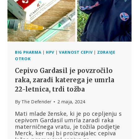
ZELO
MOČAN
ALUMINIJ,
NE
DA
BI
O
TEM
OBVESTILA
BIG PHARMA
|
HPV
|
VARNOST CEPIV
|
ZDRAVJE
UDELEŽENCE
OTROK
Cepivo Gardasil je povzročilo
raka, zaradi katerega je umrla
22-letnica, trdi tožba
By
The Defender
2 maja, 2024
Mati mlade ženske, ki je po cepljenju s
cepivom Gardasil umrla zaradi raka
materničnega vratu, je tožila podjetje
Merck, ker naj bi proizvajalec cepiva