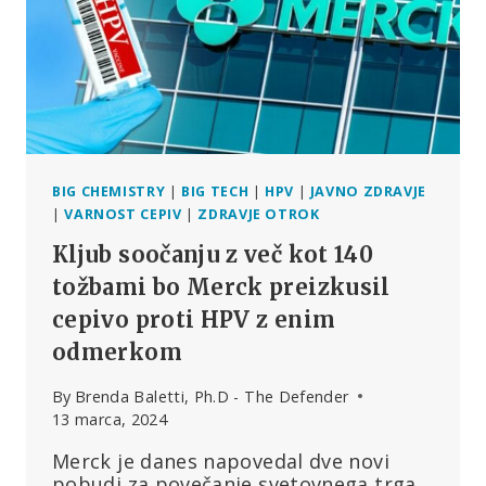
S
ŠTIRIMI
AVTOIMUNSKIMI
MOTNJAMI
BIG CHEMISTRY
|
BIG TECH
|
HPV
|
JAVNO ZDRAVJE
|
VARNOST CEPIV
|
ZDRAVJE OTROK
Kljub soočanju z več kot 140
tožbami bo Merck preizkusil
cepivo proti HPV z enim
odmerkom
By
Brenda Baletti, Ph.D - The Defender
13 marca, 2024
Merck je danes napovedal dve novi
pobudi za povečanje svetovnega trga