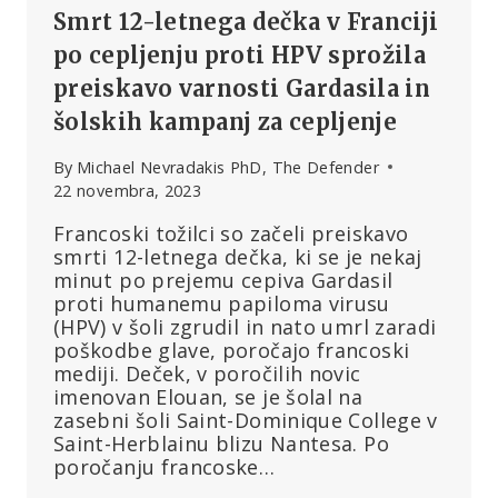
Smrt 12-letnega dečka v Franciji
po cepljenju proti HPV sprožila
preiskavo varnosti Gardasila in
šolskih kampanj za cepljenje
By
Michael Nevradakis PhD, The Defender
22 novembra, 2023
Francoski tožilci so začeli preiskavo
smrti 12-letnega dečka, ki se je nekaj
minut po prejemu cepiva Gardasil
proti humanemu papiloma virusu
(HPV) v šoli zgrudil in nato umrl zaradi
poškodbe glave, poročajo francoski
mediji. Deček, v poročilih novic
imenovan Elouan, se je šolal na
zasebni šoli Saint-Dominique College v
Saint-Herblainu blizu Nantesa. Po
poročanju francoske…