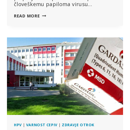
človeškemu papiloma virusu…
MATERI
READ MORE
DVEH
DEKLET,
KI
STA
UMRLI
PO
CEPIVU
GARDASIL
PROTI
HPV,
TOŽITA
DRUŽBO
MERCK
HPV
|
VARNOST CEPIV
|
ZDRAVJE OTROK