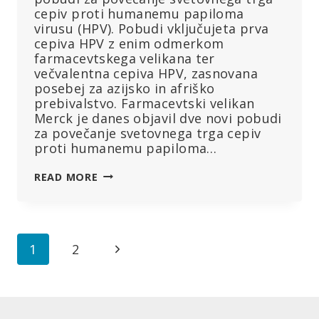
cepiv proti humanemu papiloma
virusu (HPV). Pobudi vključujeta prva
cepiva HPV z enim odmerkom
farmacevtskega velikana ter
večvalentna cepiva HPV, zasnovana
posebej za azijsko in afriško
prebivalstvo. Farmacevtski velikan
Merck je danes objavil dve novi pobudi
za povečanje svetovnega trga cepiv
proti humanemu papiloma…
KLJUB
READ MORE
SOOČANJU
Z
VEČ
KOT
Page
Next
1
2
140
TOŽBAMI
navigation
Page
BO
MERCK
PREIZKUSIL