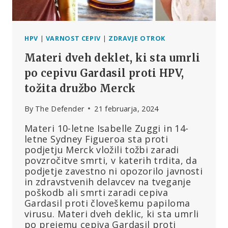
HPV
|
VARNOST CEPIV
|
ZDRAVJE OTROK
Materi dveh deklet, ki sta umrli
po cepivu Gardasil proti HPV,
tožita družbo Merck
By
The Defender
21 februarja, 2024
Materi 10-letne Isabelle Zuggi in 14-
letne Sydney Figueroa sta proti
podjetju Merck vložili tožbi zaradi
povzročitve smrti, v katerih trdita, da
podjetje zavestno ni opozorilo javnosti
in zdravstvenih delavcev na tveganje
poškodb ali smrti zaradi cepiva
Gardasil proti človeškemu papiloma
virusu. Materi dveh deklic, ki sta umrli
po prejemu cepiva Gardasil proti