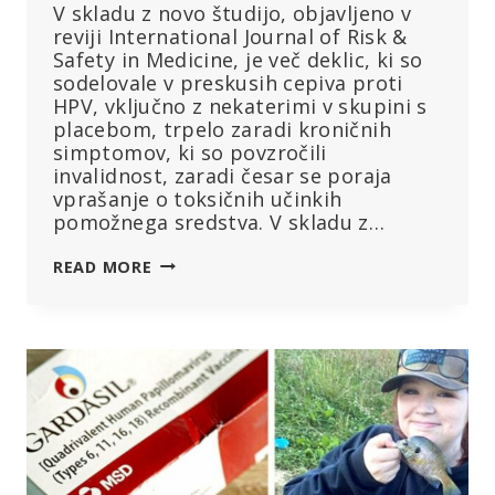
V skladu z novo študijo, objavljeno v
reviji International Journal of Risk &
Safety in Medicine, je več deklic, ki so
sodelovale v preskusih cepiva proti
HPV, vključno z nekaterimi v skupini s
placebom, trpelo zaradi kroničnih
simptomov, ki so povzročili
invalidnost, zaradi česar se poraja
vprašanje o toksičnih učinkih
pomožnega sredstva. V skladu z…
DRUŽBA
READ MORE
MERCK
JE
V
POSKUSIH
CEPIVA
GARDASIL
PROTI
HPV
UPORABILA