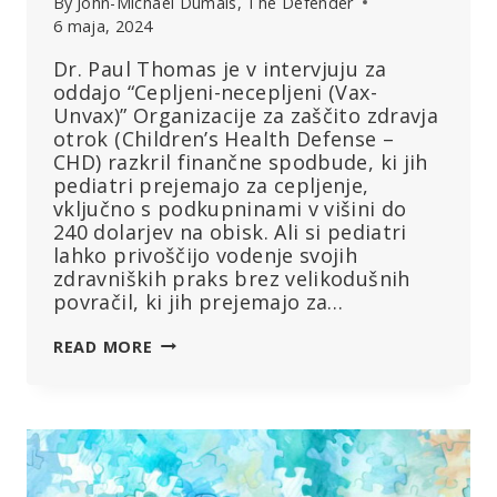
By
John-Michael Dumais, The Defender
6 maja, 2024
Dr. Paul Thomas je v intervjuju za
oddajo “Cepljeni-necepljeni (Vax-
Unvax)” Organizacije za zaščito zdravja
otrok (Children’s Health Defense –
CHD) razkril finančne spodbude, ki jih
pediatri prejemajo za cepljenje,
vključno s podkupninami v višini do
240 dolarjev na obisk. Ali si pediatri
lahko privoščijo vodenje svojih
zdravniških praks brez velikodušnih
povračil, ki jih prejemajo za…
“ZA
READ MORE
CEPLJENJE
VAŠIH
OTROK
SMO
PLAČANI”:
PEDIATER