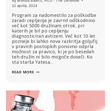
By
Brenda Baletti, Ph.D - The Defender
22 aprila, 2024
Program za nadomestilo za poškodbe
zaradi cepljenja je zavrnil odškodnino
več kot 5000 družinam otrok, pri
katerih je bil po cepljenju
diagnosticiran avtizem. Več kot 10 let
pozneje bi lahko nova razkritja goljufij
v pravnih postopkih ponovno odprla
možnost za pravico, ki je po besedah
teh družin ni bilo mogoče doseči. Ko
sta starša Yatesa…
OTROCI,
READ MORE
CEPIVA
IN
AVTIZEM:
ALI
BO
NOVA
PRAVNA