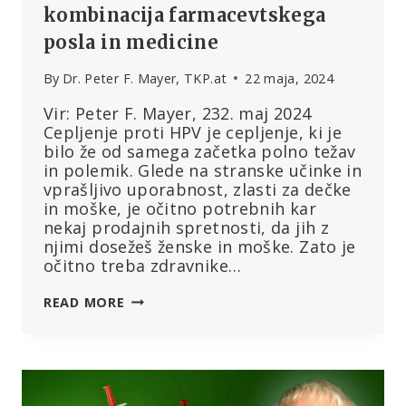
kombinacija farmacevtskega
posla in medicine
By
Dr. Peter F. Mayer, TKP.at
22 maja, 2024
Vir: Peter F. Mayer, 232. maj 2024
Cepljenje proti HPV je cepljenje, ki je
bilo že od samega začetka polno težav
in polemik. Glede na stranske učinke in
vprašljivo uporabnost, zlasti za dečke
in moške, je očitno potrebnih kar
nekaj prodajnih spretnosti, da jih z
njimi dosežeš ženske in moške. Zato je
očitno treba zdravnike…
CEPLJENJE
READ MORE
PROTI
HPV
–
KOMBINACIJA
FARMACEVTSKEGA