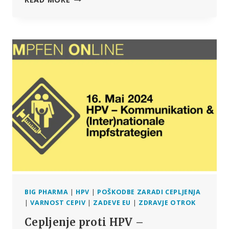
CEPIVO
PROTI
HPV
GARDASIL
JE
POVZROČILO
NAJSTNIKOVO
NARKOLEPSIJO,
JE
RAZSODILO
ZVEZNO
SODIŠČE
ZA
CEPIVA
BIG PHARMA
|
HPV
|
POŠKODBE ZARADI CEPLJENJA
|
VARNOST CEPIV
|
ZADEVE EU
|
ZDRAVJE OTROK
Cepljenje proti HPV –