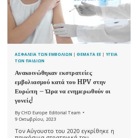
ΠΡΟΚΑΛΟΎΝ
ΚΑΡΚΊΝΟ,
ΣΎΜΦΩΝΑ
ΜΕ
ΜΕΛΈΤΗ
–
ΑΛΛΆ
ΤΑ
ΜΈΣΑ
ΑΣΦΆΛΕΙΑ ΤΩΝ ΕΜΒΟΛΊΩΝ
|
ΘΈΜΑΤΑ ΕΕ
|
ΥΓΕΊΑ
ΜΑΖΙΚΉΣ
ΤΩΝ ΠΑΙΔΙΏΝ
ΕΝΗΜΈΡΩΣΗΣ
Ανακοινώθηκαν εκστρατείες
ΔΊΝΟΥΝ
ΠΑΡΑΠΛΑΝΗΤΙΚΉ
εμβολιασμού κατά του HPV στην
ΕΡΜΗΝΕΊΑ
Ευρώπη – Ώρα να ενημερωθούν οι
ΣΤΑ
γονείς!
ΕΥΡΉΜΑΤΑ
ΤΗΣ
By
CHD Europe Editorial Team
ΜΕΛΈΤΗΣ
9 Οκτωβρίου, 2023
Τον Αύγουστο του 2020 εγκρίθηκε η
παγκόσμια στρατηγική του