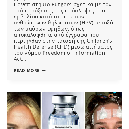
Πανεπιστήμιο Rutgers σχετικά με τον
τρόπο αύξησης της πρόσληψης του
εμβολίου κατά του ιού των
ανθρώπινων θηλωμάτων (HPV) μεταξύ
των μαύρων εφήβων, όπως
αποκαλύφθηκε από έγγραφα που
περιήλθαν στην κατοχή της Children’s
Health Defense (CHD) μέσω αιτήματος
του νόμου Freedom of Information
Act…
ΜΠΟΡΟΎΝ
READ MORE
ΤΑ
ΓΡΑΠΤΆ
ΜΗΝΎΜΑΤΑ
ΝΑ
ΠΑΡΑΚΙΝΉΣΟΥΝ
ΠΕΡΙΣΣΌΤΕΡΟΥΣ
ΜΑΎΡΟΥΣ
ΓΟΝΕΊΣ
ΝΑ