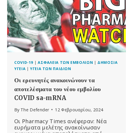
ΔΕΔΟΜΈΝΩΝ
ΑΝΕΠΙΘΎΜΗΤΩΝ
ΕΝΕΡΓΕΙΏΝ
ΓΙΑ
ΤΟ
GARDASIL
COVID-19
|
ΑΣΦΆΛΕΙΑ ΤΩΝ ΕΜΒΟΛΊΩΝ
|
ΔΗΜΌΣΙΑ
ΥΓΕΊΑ
|
ΥΓΕΊΑ ΤΩΝ ΠΑΙΔΙΏΝ
Οι ερευνητές ανακοινώνουν τα
αποτελέσματα του νέου εμβολίου
COVID sa-mRNA
By
The Defender
12 Φεβρουαρίου, 2024
Οι Pharmacy Times ανέφεραν: Νέα
ευρήματα μελέτης ανακοίνωσαν