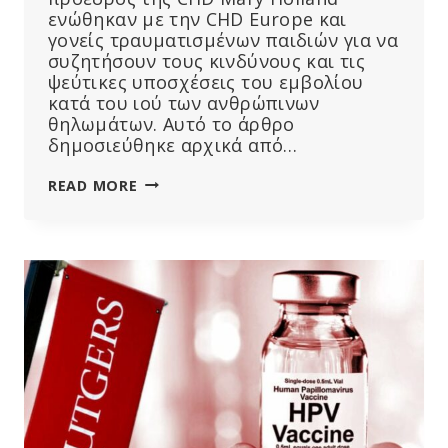
ενώθηκαν με την CHD Europe και
γονείς τραυματισμένων παιδιών για να
συζητήσουν τους κινδύνους και τις
ψεύτικες υποσχέσεις του εμβολίου
κατά του ιού των ανθρώπινων
θηλωμάτων. Αυτό το άρθρο
δημοσιεύθηκε αρχικά από…
ΠΑΡΑΚΟΛΟΥΘΉΣΤΕ:
READ MORE
Ο
RFK
JR.
ΚΑΙ
Η
MARY
HOLLAND
ΜΕ
ΤΗ
CHD
EUROPE,
ΣΥΜΜΕΤΈΧΟΥΝ