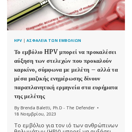
ΣΤΟΧΕΎΟΝΤΑΣ
ΤΗΝ
ΓΕΝΙΆ
Ζ
HPV
|
ΑΣΦΆΛΕΙΑ ΤΩΝ ΕΜΒΟΛΊΩΝ
Το εμβόλιο HPV μπορεί να προκαλέσει
αύξηση των στελεχών που προκαλούν
καρκίνο, σύμφωνα με μελέτη – αλλά τα
μέσα μαζικής ενημέρωσης δίνουν
παραπλανητική ερμηνεία στα ευρήματα
της μελέτης
By
Brenda Baletti, Ph.D - The Defender
18 Νοεμβρίου, 2023
Το εμβόλιο για τον ιό των ανθρώπινων
θηλωμάτων (HPV) μπορεί να αυξήσει