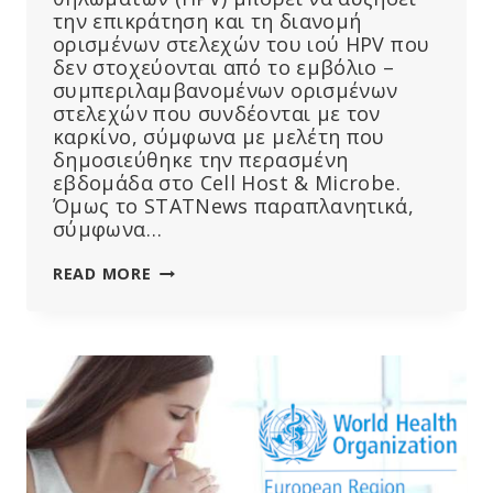
την επικράτηση και τη διανομή
ορισμένων στελεχών του ιού HPV που
δεν στοχεύονται από το εμβόλιο –
συμπεριλαμβανομένων ορισμένων
στελεχών που συνδέονται με τον
καρκίνο, σύμφωνα με μελέτη που
δημοσιεύθηκε την περασμένη
εβδομάδα στο Cell Host & Microbe.
Όμως το STATNews παραπλανητικά,
σύμφωνα…
ΤΟ
READ MORE
ΕΜΒΌΛΙΟ
HPV
ΜΠΟΡΕΊ
ΝΑ
ΠΡΟΚΑΛΈΣΕΙ
ΑΎΞΗΣΗ
ΤΩΝ
ΣΤΕΛΕΧΏΝ
ΠΟΥ