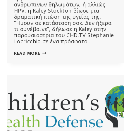
ανθρώπινων θηλωμάτων, ή αλλιώς
HPV, η Kaley Stockton βίωσε μια
δραματική πτώση της υγείας της.
“Ήμουν σε κατάσταση σοκ. Δεν ήξερα
τι συνέβαινε”, δήλωσε η Kaley στην
παρουσιάστρια του CHD.TV Stephanie
Locricchio σε ένα πρόσφατο…
“ΈΝΑ
READ MORE
ΕΜΒΌΛΙΟ
ΚΑΤΈΣΤΡΕΨΕ
ΤΗ
ΖΩΉ
ΜΟΥ”:
ΓΥΝΑΊΚΑ
ΠΟΥ
ΤΡΑΥΜΑΤΊΣΤΗΚΕ
ΑΠΌ
ΤΟ
ΕΜΒΌΛΙΟ
HPV