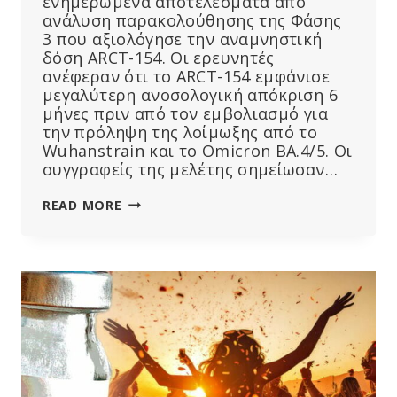
ενημερωμένα αποτελέσματα από
ανάλυση παρακολούθησης της Φάσης
3 που αξιολόγησε την αναμνηστική
δόση ARCT-154. Οι ερευνητές
ανέφεραν ότι το ARCT-154 εμφάνισε
μεγαλύτερη ανοσολογική απόκριση 6
μήνες πριν από τον εμβολιασμό για
την πρόληψη της λοίμωξης από το
Wuhanstrain και το Omicron BA.4/5. Οι
συγγραφείς της μελέτης σημείωσαν…
ΟΙ
READ MORE
ΕΡΕΥΝΗΤΈΣ
ΑΝΑΚΟΙΝΏΝΟΥΝ
ΤΑ
ΑΠΟΤΕΛΈΣΜΑΤΑ
ΤΟΥ
ΝΈΟΥ
ΕΜΒΟΛΊΟΥ
COVID
SA-
MRNA