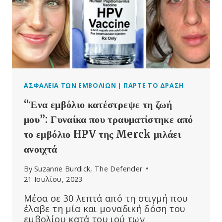
ΕΜΒΟΛΙΆΣΟΥΝ
ΤΟΥΣ
ΕΦΉΒΟΥΣ
ΓΙΑ
ΤΟΝ
ΙΌ
HPV;
ΤΟ
RUTGERS
ΑΣΦΆΛΕΙΑ ΤΩΝ ΕΜΒΟΛΊΩΝ
|
ΠΆΡΤΕ ΤΟ ΔΡΆΣΗ
ΠΑΊΡΝΕΙ
“Ένα εμβόλιο κατέστρεψε τη ζωή
ΕΠΙΧΟΡΉΓΗΣΗ
600
μου”: Γυναίκα που τραυματίστηκε από
ΧΙΛΙΆΔΩΝ
το εμβόλιο HPV της Merck μιλάει
ΔΟΛΑΡΊΩΝ
ανοιχτά
ΓΙΑ
ΝΑ
By
Suzanne Burdick, The Defender
ΤΟ
21 Ιουλίου, 2023
ΑΝΑΚΑΛΎΨΕΙ
Μέσα σε 30 λεπτά από τη στιγμή που
έλαβε τη μία και μοναδική δόση του
εμβολίου κατά του ιού των