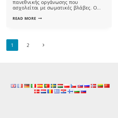
πανεθνικής οργάνωσης που
ασχολείται με σωματικές βλάβες. Ο…
ROBERT
READ MORE
F
KENNEDY,
JR
/
Page
Next
1
2
MARY
HOLLAND
navigation
Page
EL