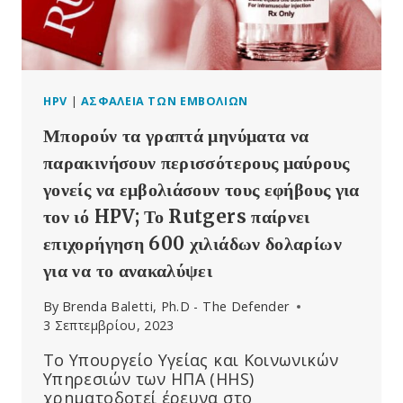
ΣΤΟ
ΔΙΑΔΙΚΤΥΑΚΌ
ΣΕΜΙΝΆΡΙΟ
ΣΧΕΤΙΚΆ
ΜΕ
ΤΑ
HPV
|
ΑΣΦΆΛΕΙΑ ΤΩΝ ΕΜΒΟΛΊΩΝ
ΕΜΒΌΛΙΑ
Μπορούν τα γραπτά μηνύματα να
HPV
παρακινήσουν περισσότερους μαύρους
γονείς να εμβολιάσουν τους εφήβους για
τον ιό HPV; Το Rutgers παίρνει
επιχορήγηση 600 χιλιάδων δολαρίων
για να το ανακαλύψει
By
Brenda Baletti, Ph.D - The Defender
3 Σεπτεμβρίου, 2023
Το Υπουργείο Υγείας και Κοινωνικών
Υπηρεσιών των ΗΠΑ (HHS)
χρηματοδοτεί έρευνα στο