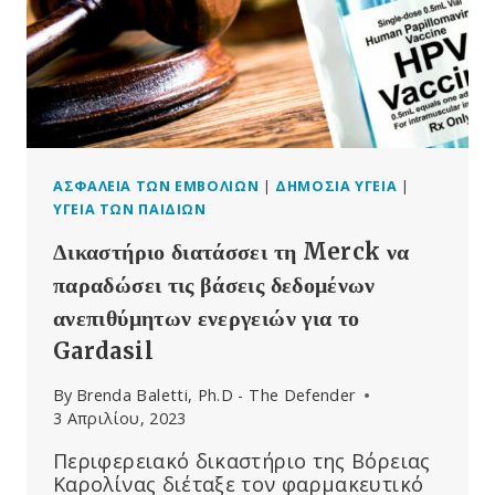
ΤΟΥ
HPV
ΠΥΡΟΔΟΤΕΊ
ΈΡΕΥΝΑ
ΓΙΑ
ΤΗΝ
ΑΣΦΆΛΕΙΑ
ΤΟΥ
GARDASIL
ΑΣΦΆΛΕΙΑ ΤΩΝ ΕΜΒΟΛΊΩΝ
|
ΔΗΜΌΣΙΑ ΥΓΕΊΑ
|
ΚΑΙ
ΥΓΕΊΑ ΤΩΝ ΠΑΙΔΙΏΝ
ΤΙΣ
Δικαστήριο διατάσσει τη Merck να
ΕΚΣΤΡΑΤΕΊΕΣ
ΕΜΒΟΛΙΑΣΜΟΎ
παραδώσει τις βάσεις δεδομένων
ΣΤΑ
ανεπιθύμητων ενεργειών για το
ΣΧΟΛΕΊΑ
Gardasil
By
Brenda Baletti, Ph.D - The Defender
3 Απριλίου, 2023
Περιφερειακό δικαστήριο της Βόρειας
Καρολίνας διέταξε τον φαρμακευτικό