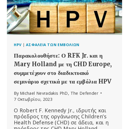
ΕΝΗΜΕΡΩΘΟΎΝ
ΟΙ
ΓΟΝΕΊΣ!
HPV
|
ΑΣΦΆΛΕΙΑ ΤΩΝ ΕΜΒΟΛΊΩΝ
Παρακολουθήστε: Ο RFK Jr. και η
Mary Holland με τη CHD Europe,
συμμετέχουν στο διαδικτυακό
σεμινάριο σχετικά με τα εμβόλια HPV
By
Michael Nevradakis PhD, The Defender
7 Οκτωβρίου, 2023
Ο Robert F. Kennedy Jr., ιδρυτής και
πρόεδρος της οργάνωσης Children’s
Health Defense (CHD) σε άδεια, και η
πρόεδρος της CHD Mary Holland