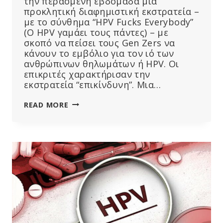
την περασμένη εβδομάδα μια
προκλητική διαφημιστική εκστρατεία –
με το σύνθημα “HPV Fucks Everybody”
(Ο HPV γαμάει τους πάντες) – με
σκοπό να πείσει τους Gen Zers να
κάνουν το εμβόλιο για τον ιό των
ανθρώπινων θηλωμάτων ή HPV. Οι
επικριτές χαρακτήρισαν την
εκστρατεία “επικίνδυνη”. Μια…
“ΕΠΙΚΊΝΔΥΝΟ”:
READ MORE
ΕΤΑΙΡΕΊΑ-
ΚΟΛΟΣΣΟΣ
ΔΗΜΟΣΊΩΝ
ΣΧΈΣΕΩΝ
ΠΑΡΟΥΣΙΆΖΕΙ
ΠΡΟΚΛΗΤΙΚΈΣ
ΔΙΑΦΗΜΊΣΕΙΣ
ΓΙΑ
ΤΟ
ΕΜΒΌΛΙΟ
HPV,