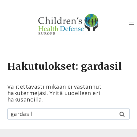
Siirry
sisältöön
Hakutulokset:
gardasil
Valitettavasti mikään ei vastannut
hakutermejäsi. Yritä uudelleen eri
hakusanoilla.
Haku: