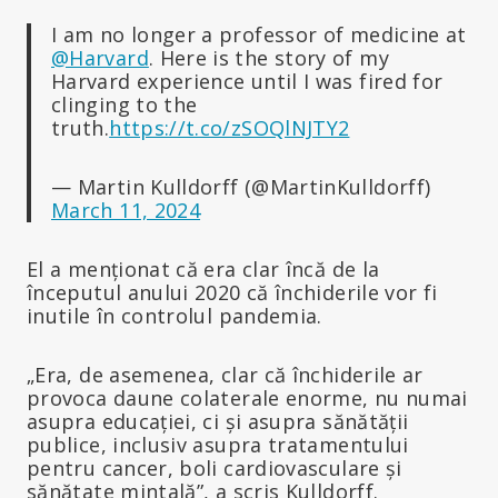
I am no longer a professor of medicine at
@Harvard
. Here is the story of my
Harvard experience until I was fired for
clinging to the
truth.
https://t.co/zSOQlNJTY2
— Martin Kulldorff (@MartinKulldorff)
March 11, 2024
El a menționat că era clar încă de la
începutul anului 2020 că închiderile vor fi
inutile în controlul pandemia.
„Era, de asemenea, clar că închiderile ar
provoca daune colaterale enorme, nu numai
asupra educației, ci și asupra sănătății
publice, inclusiv asupra tratamentului
pentru cancer, boli cardiovasculare și
sănătate mintală”, a scris Kulldorff.