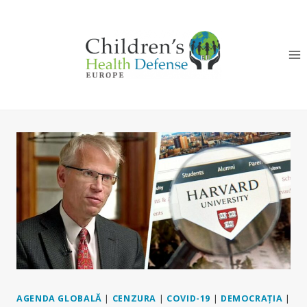
Skip
to
content
AGENDA GLOBALĂ
|
CENZURA
|
COVID-19
|
DEMOCRAȚIA
|