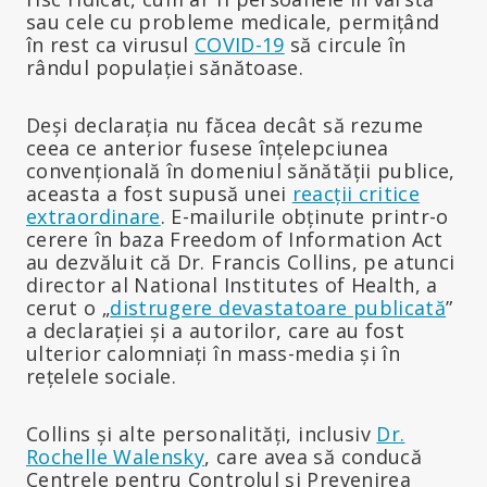
sau cele cu probleme medicale, permițând
în rest ca virusul
COVID-19
să circule în
rândul populației sănătoase.
Deși declarația nu făcea decât să rezume
ceea ce anterior fusese înțelepciunea
convențională în domeniul sănătății publice,
aceasta a fost supusă unei
reacții critice
extraordinare
. E-mailurile obținute printr-o
cerere în baza Freedom of Information Act
au dezvăluit că Dr. Francis Collins, pe atunci
director al National Institutes of Health, a
cerut o „
distrugere devastatoare publicată
”
a declarației și a autorilor, care au fost
ulterior calomniați în mass-media și în
rețelele sociale.
Collins și alte personalități, inclusiv
Dr.
Rochelle Walensky
, care avea să conducă
Centrele pentru Controlul și Prevenirea