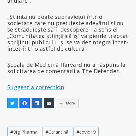
anulare”.
„Știința nu poate supraviețui într-o
societate care nu prețuiește adevărul și nu
se străduiește să îl descopere”, a scris el.
„Comunitatea științifică își va pierde treptat
sprijinul publicului și se va dezintegra încet-
încet într-o astfel de cultură”.
Școala de Medicină Harvard nu a răspuns la
solicitarea de comentarii a The Defender.
Suggest a correction
More
Post
#
Big Pharma
#
Carantină
#
covid19
Tags: