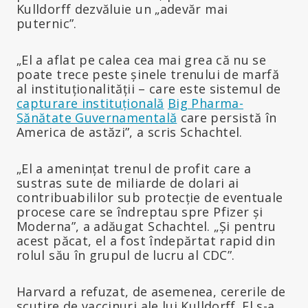
Kulldorff dezvăluie un „adevăr mai
puternic”.
„El a aflat pe calea cea mai grea că nu se
poate trece peste șinele trenului de marfă
al instituționalității – care este sistemul de
capturare instituțională
Big Pharma-
Sănătate Guvernamentală
care persistă în
America de astăzi”, a scris Schachtel.
„El a amenințat trenul de profit care a
sustras sute de miliarde de dolari ai
contribuabililor sub protecție de eventuale
procese care se îndreptau spre Pfizer și
Moderna”, a adăugat Schachtel. „Și pentru
acest păcat, el a fost îndepărtat rapid din
rolul său în grupul de lucru al CDC”.
Harvard a refuzat, de asemenea, cererile de
scutire de vaccinuri ale lui Kulldorff. El s-a