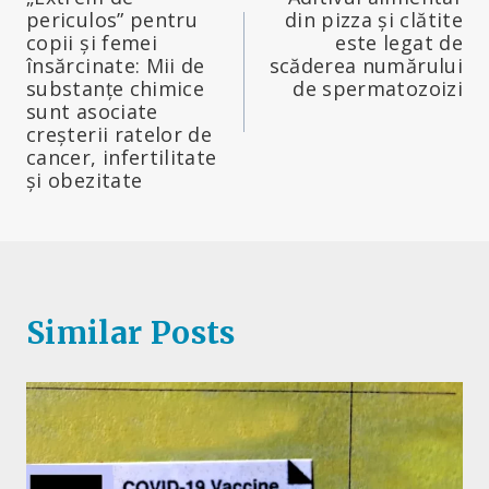
în
periculos” pentru
din pizza și clătite
copii și femei
este legat de
articole
însărcinate: Mii de
scăderea numărului
substanțe chimice
de spermatozoizi
sunt asociate
creșterii ratelor de
cancer, infertilitate
și obezitate
Similar Posts