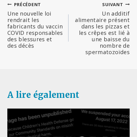
Navigation
PRÉCÉDENT
SUIVANT
Une nouvelle loi
Un additif
de
rendrait les
alimentaire présent
fabricants du vaccin
dans les pizzas et
l’article
COVID responsables
les crêpes est lié à
des blessures et
une baisse du
des décès
nombre de
spermatozoïdes
A lire également