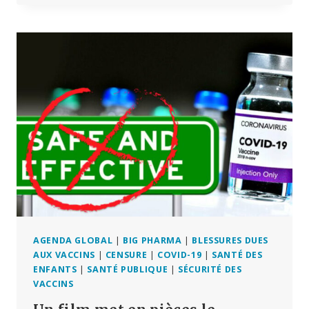
POURSUIT
L’HÔPITAL
QUI
L’A
LICENCIÉE
POUR
AVOIR
SIGNALÉ
TROP
D’EFFETS
INDÉSIRABLES
AUX
VACCINS
ANTI-
COVID
AGENDA GLOBAL
|
BIG PHARMA
|
BLESSURES DUES
AUX VACCINS
|
CENSURE
|
COVID-19
|
SANTÉ DES
ENFANTS
|
SANTÉ PUBLIQUE
|
SÉCURITÉ DES
VACCINS