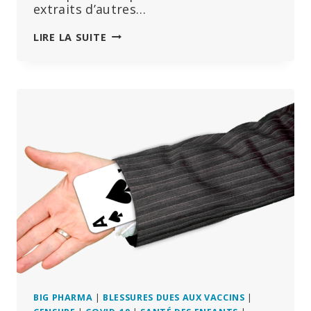
extraits d’autres…
SI
LIRE LA SUITE
BAYER
VOULAIT
VRAIMENT
SOUTENIR
LES
AGRICULTEURS,
ELLE
CESSERAIT
DE
LEUR
VENDRE
DES
PRODUITS
TOXIQUES
BIG PHARMA
|
BLESSURES DUES AUX VACCINS
|