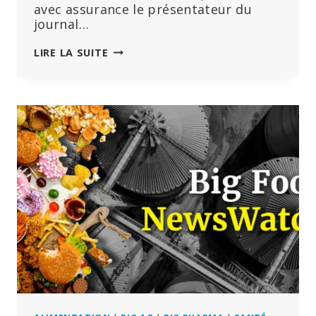
avec assurance le présentateur du
journal…
UN
LIRE LA SUITE
FILM
MET
EN
PIÈCES
LE
NARRATIF
DE
L’INNOCUITÉ
ET
DE
L’EFFICACITÉ
ET
DÉMASQUE
LES
« MENSONGES »
DE
L’INDUSTRIE