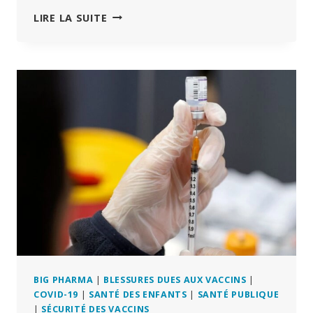
1
LIRE LA SUITE
ENFANT
SUR
9
EST
DIAGNOSTIQUÉ
COMME
SOUFFRANT
DE
TDAH,
SELON
LES
CDC
–
MAIS
POURQUOI
?
BIG PHARMA
|
BLESSURES DUES AUX VACCINS
|
COVID-19
|
SANTÉ DES ENFANTS
|
SANTÉ PUBLIQUE
|
SÉCURITÉ DES VACCINS