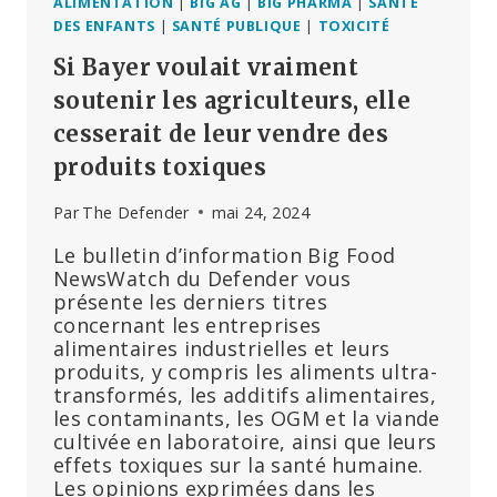
PHARMACEUTIQUE
ALIMENTATION
|
BIG AG
|
BIG PHARMA
|
SANTÉ
SUR
DES ENFANTS
|
SANTÉ PUBLIQUE
|
TOXICITÉ
LES
Si Bayer voulait vraiment
INJECTIONS
DE
soutenir les agriculteurs, elle
COVID
cesserait de leur vendre des
produits toxiques
Par
The Defender
mai 24, 2024
Le bulletin d’information Big Food
NewsWatch du Defender vous
présente les derniers titres
concernant les entreprises
alimentaires industrielles et leurs
produits, y compris les aliments ultra-
transformés, les additifs alimentaires,
les contaminants, les OGM et la viande
cultivée en laboratoire, ainsi que leurs
effets toxiques sur la santé humaine.
Les opinions exprimées dans les