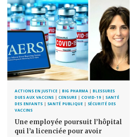
:
LE
TRAITÉ
DE
L’OMS
SUR
LES
PANDÉMIES
EST
REJETÉ,
DU
MOINS
POUR
L’INSTANT
ACTIONS EN JUSTICE
|
BIG PHARMA
|
BLESSURES
DUES AUX VACCINS
|
CENSURE
|
COVID-19
|
SANTÉ
DES ENFANTS
|
SANTÉ PUBLIQUE
|
SÉCURITÉ DES
VACCINS
Une employée poursuit l’hôpital
qui l’a licenciée pour avoir