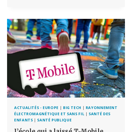
LES
PERSONNES
VACCINÉES
DANS
LA
CATÉGORIE
DES
PERSONNES
NON
VACCINÉES
:
AINSI
ON
FALSIFIE
LES
ÉTUDES
ET
LES
ACTUALITÉS - EUROPE
|
BIG TECH
|
RAYONNEMENT
STATISTIQUES
ÉLECTROMAGNÉTIQUE ET SANS FIL
|
SANTÉ DES
ENFANTS
|
SANTÉ PUBLIQUE
L’école qui a laissé T-Mobile