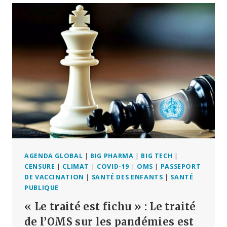
SURMORTALITÉ
À
CHYPRE
EST
LIÉE
AU
DÉPLOIEMENT
DU
VACCIN
COVID
AGENDA GLOBAL
|
BIG PHARMA
|
BIG TECH
|
CENSURE
|
CLIMAT
|
COVID-19
|
OMS
|
PASSEPORT
DE VACCINATION
|
SANTÉ DES ENFANTS
|
SANTÉ
PUBLIQUE
« Le traité est fichu » : Le traité
de l’OMS sur les pandémies est