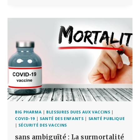
N’A
PAS
VÉRIFIÉ
LA
PLUPART
DES
RAPPORTS
SUR
LES
EFFETS
SECONDAIRES
DU
VACCIN
COVID
:
WATCHDOG
BIG PHARMA
|
BLESSURES DUES AUX VACCINS
|
COVID-19
|
SANTÉ DES ENFANTS
|
SANTÉ PUBLIQUE
|
SÉCURITÉ DES VACCINS
sans ambiguïté : La surmortalité