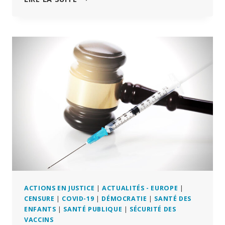
QUI
A
LAISSÉ
T-
MOBILE
INSTALLER
9
ANTENNES
CELLULAIRES
PRÈS
DE
LA
COUR
DE
RÉCRÉATION
S’EST
ENGAGÉE
DANS
ACTIONS EN JUSTICE
|
ACTUALITÉS - EUROPE
|
UN
CENSURE
|
COVID-19
|
DÉMOCRATIE
|
SANTÉ DES
CONTRAT
ENFANTS
|
SANTÉ PUBLIQUE
|
SÉCURITÉ DES
DE
VACCINS