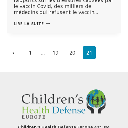
rapports sur les blessures causées par
le vaccin Covid, des milliers de
médecins qui refusent le vaccin…
SE
LIRE LA SUITE
FAIRE
VACCINER
CONTRE
LE
Navigation
Page
1
…
19
20
21
COVID
N’EST
de
précédente
PAS
UN
page
GESTE
DE
SOLIDARITÉ
Children's Health Defense Europe
est une