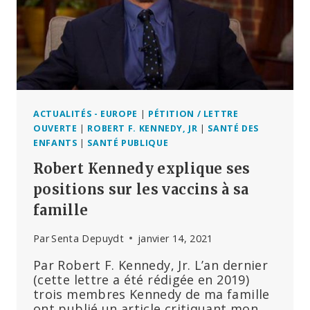
BASE
DU
PRINCIPE
DU
CONSENTEMENT
ÉCLAIRÉ
ACTUALITÉS - EUROPE
|
PÉTITION / LETTRE
OUVERTE
|
ROBERT F. KENNEDY, JR
|
SANTÉ DES
ENFANTS
|
SANTÉ PUBLIQUE
Robert Kennedy explique ses
positions sur les vaccins à sa
famille
Par
Senta Depuydt
janvier 14, 2021
Par Robert F. Kennedy, Jr. L’an dernier
(cette lettre a été rédigée en 2019)
trois membres Kennedy de ma famille
ont publié un article critiquant mon