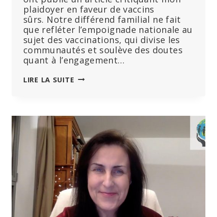
plaidoyer en faveur de vaccins
sûrs. Notre différend familial ne fait
que refléter l’empoignade nationale au
sujet des vaccinations, qui divise les
communautés et soulève des doutes
quant à l’engagement…
ROBERT
LIRE LA SUITE
KENNEDY
EXPLIQUE
SES
POSITIONS
SUR
LES
VACCINS
À
SA
FAMILLE