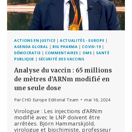
À
DEVENIR
LE
LEADER
MONDIAL
DE
LA
ACTIONS EN JUSTICE
|
ACTUALITÉS - EUROPE
|
« COOPÉRATION »
AGENDA GLOBAL
|
BIG PHARMA
|
COVID-19
|
PUBLIC-
DÉMOCRATIE
|
COMMENTAIRES
|
OMS
|
SANTÉ
PRIVÉ
PUBLIQUE
|
SÉCURITÉ DES VACCINS
Analyse du vaccin : 65 millions
de mètres d’ARNm modifié en
une seule dose
Par
CHD Europe Editorial Team
mai 16, 2024
Virologue : Les injections d’ARNm
modifié avec le LNP doivent être
arrêtées. Björn Hammarskjöld,
virologue et biochimiste, professeur