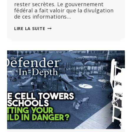
rester secrètes. Le gouvernement
fédéral a fait valoir que la divulgation
de ces informations…
UNE
LIRE LA SUITE
NOUVELLE
DÉFAITE
POUR
LE
GOUVERNEMENT
ALLEMAND
:
LES
PASSAGES
RELATIFS
À
LA
VACCINATION
DANS
LES
PROTOCOLES