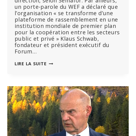
direction, selon Semafor. Par ailleurs,
un porte-parole du WEF a déclaré que
l’organisation « se transforme d’une
plateforme de rassemblement en une
institution mondiale de premier plan
pour la coopération entre les secteurs
public et privé » Klaus Schwab,
fondateur et président exécutif du
Forum…
KLAUS
LIRE LA SUITE
SCHWAB
QUITTE
SON
POSTE
DE
DIRECTION,
ALORS
QUE
LE
WEF
CHERCHE