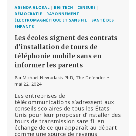
DU
RKI
AGENDA GLOBAL
|
BIG TECH
|
CENSURE
|
NE
DÉMOCRATIE
|
RAYONNEMENT
DOIVENT
ÉLECTROMAGNÉTIQUE ET SANS FIL
|
SANTÉ DES
PLUS
ENFANTS
ÊTRE
Les écoles signent des contrats
NOIRCIES
d’installation de tours de
téléphonie mobile sans en
informer les parents
Par
Michael Nevradakis PhD, The Defender
mai 22, 2024
Les entreprises de
télécommunications s’adressent aux
conseils scolaires de tous les États-
Unis pour leur proposer d’installer des
tours de transmission sans fil en
échange de ce qui apparaît au départ
comme une source de revenus