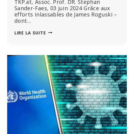
TKP.at, Assoc. Prof. DR. Stephan
Sander-Faes, 03 juin 2024 Grâce aux
efforts inlassables de James Roguski –
dont…
L’OMS
LIRE LA SUITE
A-
T-
ELLE
TRICHÉ
SUR
LE
« TRAITÉ
SUR
LES
PANDÉMIES »
PAR
DES
MOYENS
DÉTOURNÉS
?