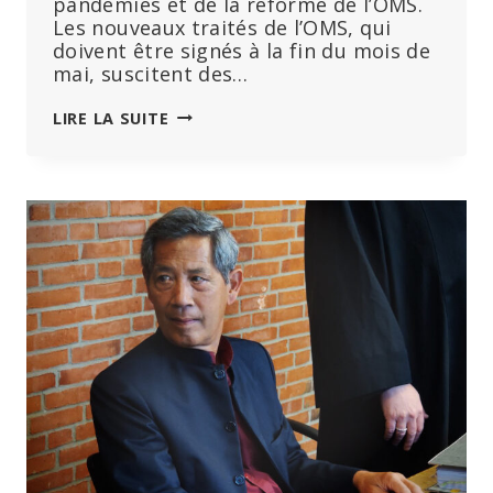
pandémies et de la réforme de l’OMS.
Les nouveaux traités de l’OMS, qui
doivent être signés à la fin du mois de
mai, suscitent des…
OPPOSITION
LIRE LA SUITE
PARLEMENTAIRE
EN
AUSTRALIE
À
L’ÉLARGISSEMENT
DES
POUVOIRS
DE
L’OMS