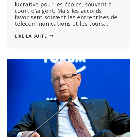
lucrative pour les écoles, souvent à
court d’argent. Mais les accords
favorisent souvent les entreprises de
télécommunications et les tours…
LES
LIRE LA SUITE
ÉCOLES
SIGNENT
DES
CONTRATS
D’INSTALLATION
DE
TOURS
DE
TÉLÉPHONIE
MOBILE
SANS
EN
INFORMER
LES
PARENTS