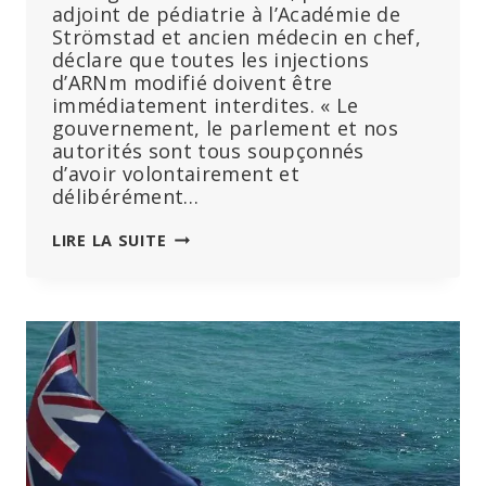
adjoint de pédiatrie à l’Académie de
Strömstad et ancien médecin en chef,
déclare que toutes les injections
d’ARNm modifié doivent être
immédiatement interdites. « Le
gouvernement, le parlement et nos
autorités sont tous soupçonnés
d’avoir volontairement et
délibérément…
ANALYSE
LIRE LA SUITE
DU
VACCIN
:
65
MILLIONS
DE
MÈTRES
D’ARNM
MODIFIÉ
EN