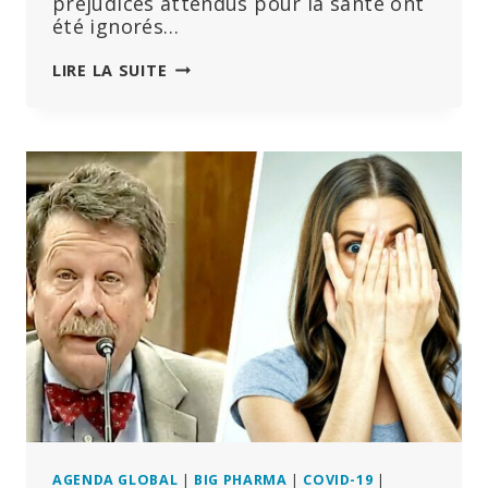
préjudices attendus pour la santé ont
été ignorés…
NOUVELLE
LIRE LA SUITE
ÉTUDE
:
PRÉJUDICES
À
LONG
TERME
CAUSÉS
PAR
DES
SUBSTANCES
TOXIQUES
LORS
DU
PORT
DE
MASQUES
AGENDA GLOBAL
|
BIG PHARMA
|
COVID-19
|