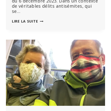
du 6 décembre 2023. Dans un contexte
de véritables délits antisémites, qui
se…
LE
LIRE LA SUITE
PROCÈS
BHAKDI
ENTRE
DANS
SA
DEUXIÈME
PHASE
–
LA
DÉCLARATION
DU
PROCUREUR
EST
MAINTENANT
DISPONIBLE