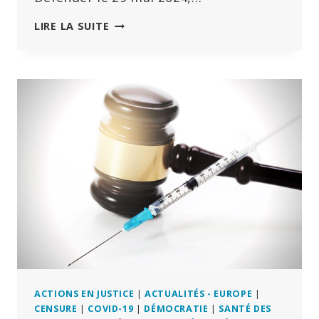
L’OMS
LIRE LA SUITE
IGNORE
–
OU
DÉFORME
SCIEMMENT
–
SES
PROPRES
DONNÉES
SUR
LE
COVID
ACTIONS EN JUSTICE
|
ACTUALITÉS - EUROPE
|
CENSURE
|
COVID-19
|
DÉMOCRATIE
|
SANTÉ DES