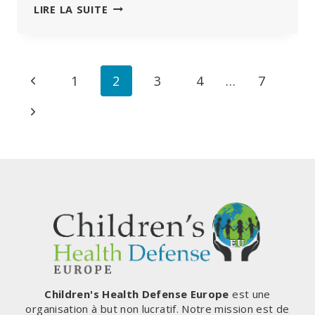
LA
LIRE LA SUITE
GRIPPE
AVIAIRE
POURRAIT
ÊTRE
Navigation
Page
1
2
3
4
…
7
« DIX
FOIS
de
précédente
Page
PIRE »
QUE
page
suivante
LE
COVID,
AVERTIT
LE
COMMISSAIRE
DE
LA
FDA
Children's Health Defense Europe
est une
organisation à but non lucratif. Notre mission est de