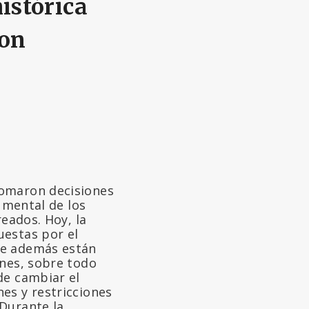
istórica
con
tomaron decisiones
y mental de los
reados. Hoy, la
uestas por el
ue además están
enes, sobre todo
de cambiar el
es y restricciones
 Durante la