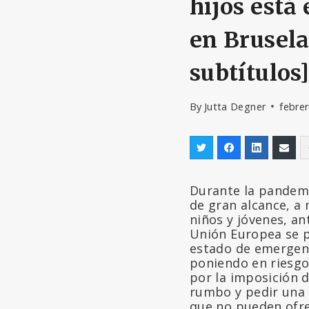
hijos está
en Brusela
subtítulos]
By
Jutta Degner
febrer
Durante la pandemi
de gran alcance, a 
niños y jóvenes, an
Unión Europea se p
estado de emergenc
poniendo en riesgo
por la imposición 
rumbo y pedir una 
que no pueden ofre