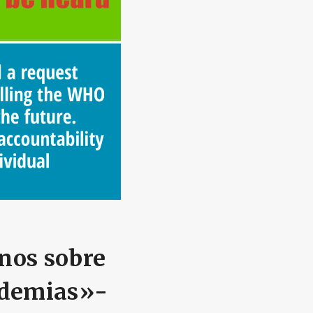
anos sobre
ndemias»-