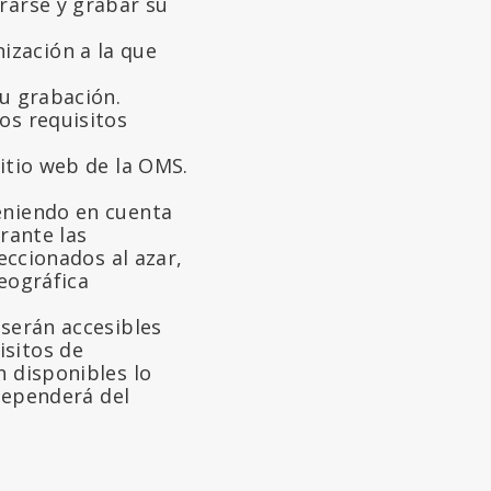
rarse y grabar su
ización a la que
.
su grabación.
os requisitos
sitio web de la OMS.
eniendo en cuenta
rante las
leccionados al azar,
geográfica
 serán accesibles
isitos de
n disponibles lo
 dependerá del