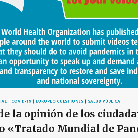
IAL
|
COVID-19
|
EUROPEO CUESTIONES
|
SALUD PÚBLICA
e la opinión de los ciudad
do «Tratado Mundial de Pa