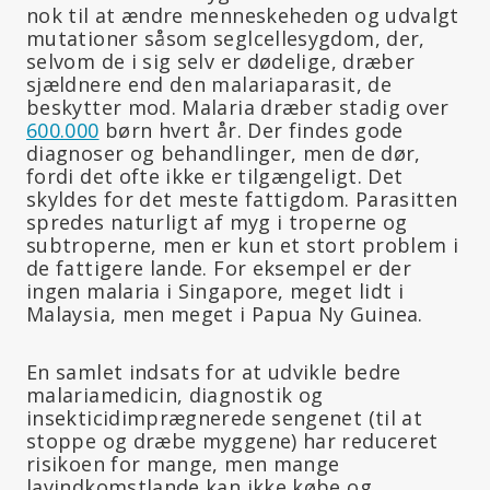
nok til at ændre menneskeheden og udvalgt
mutationer såsom seglcellesygdom, der,
selvom de i sig selv er dødelige, dræber
sjældnere end den malariaparasit, de
beskytter mod. Malaria dræber stadig over
600.000
børn hvert år. Der findes gode
diagnoser og behandlinger, men de dør,
fordi det ofte ikke er tilgængeligt. Det
skyldes for det meste fattigdom. Parasitten
spredes naturligt af myg i troperne og
subtroperne, men er kun et stort problem i
de fattigere lande. For eksempel er der
ingen malaria i Singapore, meget lidt i
Malaysia, men meget i Papua Ny Guinea.
En samlet indsats for at udvikle bedre
malariamedicin, diagnostik og
insekticidimprægnerede sengenet (til at
stoppe og dræbe myggene) har reduceret
risikoen for mange, men mange
lavindkomstlande kan ikke købe og