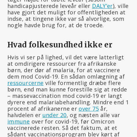
handicapjusterede leveår eller
DALY’er
), ville
have gjort det muligt for offentligheden at
indse, at tingene ikke var så alvorlige, som
nogle havde brug for, at de troede.
Hvad folkesundhed ikke er
Hvis vi ser på lighed, vil det være latterligt
at omdirigere ressourcer fra afrikanske
børn, der dør af malaria, for at vaccinere
dem mod Covid-19. En sådan omlægning af
ressourcerne
ville formentlig dræbe flere
børn, end man kunne forestille sig at redde
– massevaccination mod covid-19 er langt
dyrere end malariabehandling. Mindre end 1
procent af afrikanerne er
over 75
år,
halvdelen er
under 20
, og næsten alle var
immune
over for covid-19, før Omicron
vaccinerede resten. Så det faktum, at et
sådant vaccinationsprogram blev kørt af