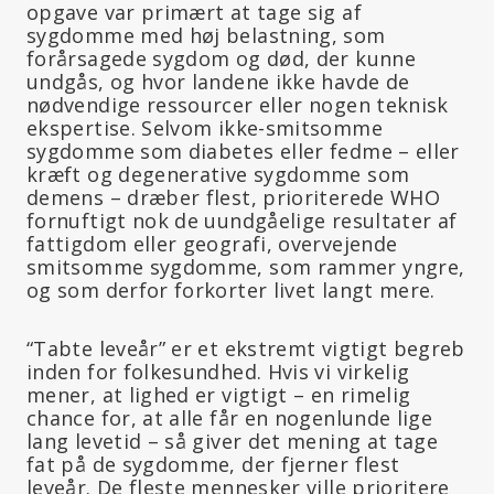
opgave var primært at tage sig af
sygdomme med høj belastning, som
forårsagede sygdom og død, der kunne
undgås, og hvor landene ikke havde de
nødvendige ressourcer eller nogen teknisk
ekspertise. Selvom ikke-smitsomme
sygdomme som diabetes eller fedme – eller
kræft og degenerative sygdomme som
demens – dræber flest, prioriterede WHO
fornuftigt nok de uundgåelige resultater af
fattigdom eller geografi, overvejende
smitsomme sygdomme, som rammer yngre,
og som derfor forkorter livet langt mere.
“Tabte leveår” er et ekstremt vigtigt begreb
inden for folkesundhed. Hvis vi virkelig
mener, at lighed er vigtigt – en rimelig
chance for, at alle får en nogenlunde lige
lang levetid – så giver det mening at tage
fat på de sygdomme, der fjerner flest
leveår. De fleste mennesker ville prioritere