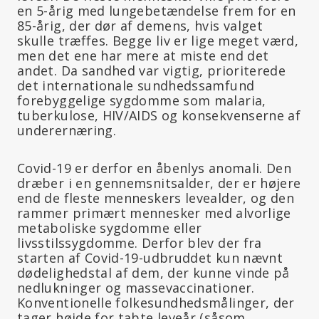
en 5-årig med lungebetændelse frem for en
85-årig, der dør af demens, hvis valget
skulle træffes. Begge liv er lige meget værd,
men det ene har mere at miste end det
andet. Da sandhed var vigtig, prioriterede
det internationale sundhedssamfund
forebyggelige sygdomme som malaria,
tuberkulose, HIV/AIDS og konsekvenserne af
underernæring.
Covid-19 er derfor en åbenlys anomali. Den
dræber i en gennemsnitsalder, der er højere
end de fleste menneskers levealder, og den
rammer primært mennesker med alvorlige
metaboliske sygdomme eller
livsstilssygdomme. Derfor blev der fra
starten af Covid-19-udbruddet kun nævnt
dødelighedstal af dem, der kunne vinde på
nedlukninger og massevaccinationer.
Konventionelle folkesundhedsmålinger, der
tager højde for tabte leveår (såsom