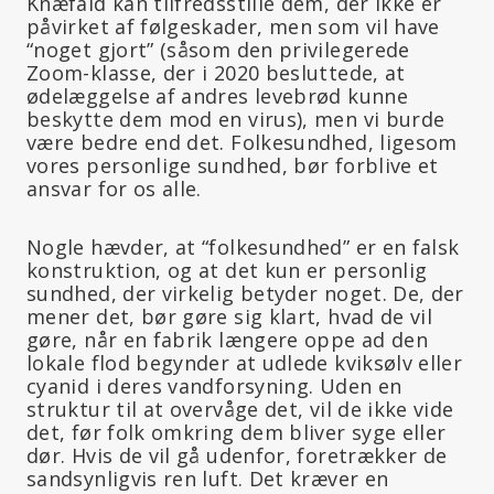
Knæfald kan tilfredsstille dem, der ikke er
påvirket af følgeskader, men som vil have
“noget gjort” (såsom den privilegerede
Zoom-klasse, der i 2020 besluttede, at
ødelæggelse af andres levebrød kunne
beskytte dem mod en virus), men vi burde
være bedre end det. Folkesundhed, ligesom
vores personlige sundhed, bør forblive et
ansvar for os alle.
Nogle hævder, at “folkesundhed” er en falsk
konstruktion, og at det kun er personlig
sundhed, der virkelig betyder noget. De, der
mener det, bør gøre sig klart, hvad de vil
gøre, når en fabrik længere oppe ad den
lokale flod begynder at udlede kviksølv eller
cyanid i deres vandforsyning. Uden en
struktur til at overvåge det, vil de ikke vide
det, før folk omkring dem bliver syge eller
dør. Hvis de vil gå udenfor, foretrækker de
sandsynligvis ren luft. Det kræver en