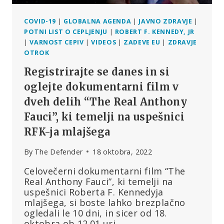
F.
KENNEDY
MLAJŠI
COVID-19
|
GLOBALNA AGENDA
|
JAVNO ZDRAVJE
|
POTNI LIST O CEPLJENJU
|
ROBERT F. KENNEDY, JR
|
VARNOST CEPIV
|
VIDEOS
|
ZADEVE EU
|
ZDRAVJE
OTROK
Registrirajte se danes in si
oglejte dokumentarni film v
dveh delih “The Real Anthony
Fauci”, ki temelji na uspešnici
RFK-ja mlajšega
By
The Defender
18 oktobra, 2022
Celovečerni dokumentarni film “The
Real Anthony Fauci”, ki temelji na
uspešnici Roberta F. Kennedyja
mlajšega, si boste lahko brezplačno
ogledali le 10 dni, in sicer od 18.
oktobra ob 12.01 uri