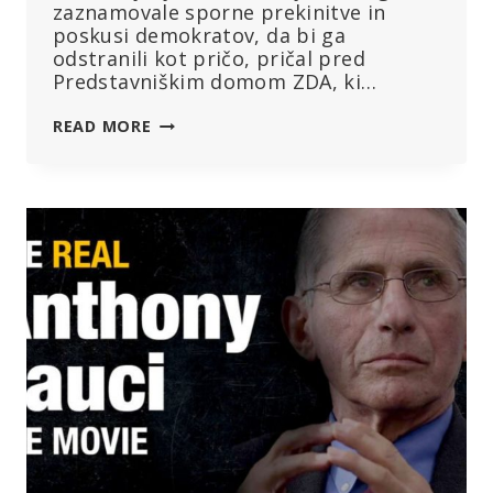
zaznamovale sporne prekinitve in
poskusi demokratov, da bi ga
odstranili kot pričo, pričal pred
Predstavniškim domom ZDA, ki…
“KO
READ MORE
ZAČNETE
CENZURIRATI,
STE
NA
POTI
V
DISTOPIJO
IN
TOTALITARIZEM,”
JE
ODBORU
PREDSTAVNIŠKEGA
DOMA
DEJAL
ROBERT