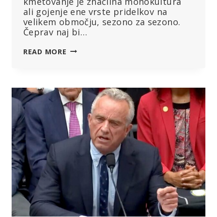
kmetovanje je značilna monokultura
ali gojenje ene vrste pridelkov na
velikem območju, sezono za sezono.
Čeprav naj bi…
“OPUSTITE
READ MORE
MONOKULTURO
IN
INDUSTRIJSKO
RAZMIŠLJANJE”:
ŠTUDIJA
JE
POKAZALA,
DA
SE
RAZNOLIKO
KMETOVANJE
IZPLAČA
LJUDEM
IN
PLANETU