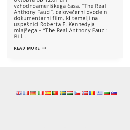
vzhodnoameriškega časa. “The Real
Anthony Fauci”, celovečerni dvodelni
dokumentarni film, ki temelji na
uspešnici Roberta F. Kennedyja
mlajšega – “The Real Anthony Fauci:
Bill…
REGISTRIRAJTE
READ MORE
SE
DANES
IN
SI
OGLEJTE
DOKUMENTARNI
FILM
V
DVEH
DELIH
“THE
REAL
ANTHONY