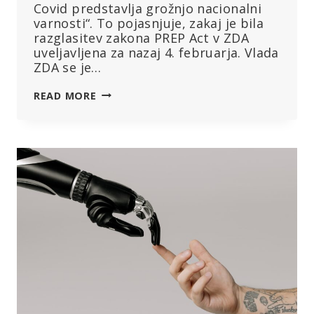
Covid predstavlja grožnjo nacionalni
varnosti“. To pojasnjuje, zakaj je bila
razglasitev zakona PREP Act v ZDA
uveljavljena za nazaj 4. februarja. Vlada
ZDA se je…
IZ
READ MORE
DRUŽBE
ASTRAZENECA
JE
PRICURLJAL
ZVOČNI
POSNETEK:
VLADA
ZDA/
MINISTRSTVO
ZA
OBRAMBO
JE
4.
FEBRUARJA