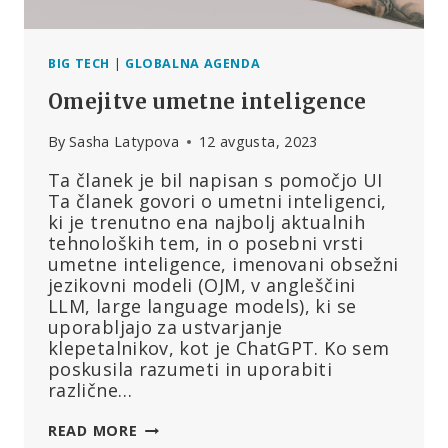
2020
COVID
OPREDELILA
KOT
BIG TECH
|
GLOBALNA AGENDA
GROŽNJO
Omejitve umetne inteligence
NACIONALNI
VARNOSTI
By
Sasha Latypova
12 avgusta, 2023
Ta članek je bil napisan s pomočjo UI
Ta članek govori o umetni inteligenci,
ki je trenutno ena najbolj aktualnih
tehnoloških tem, in o posebni vrsti
umetne inteligence, imenovani obsežni
jezikovni modeli (OJM, v angleščini
LLM, large language models), ki se
uporabljajo za ustvarjanje
klepetalnikov, kot je ChatGPT. Ko sem
poskusila razumeti in uporabiti
različne…
OMEJITVE
READ MORE