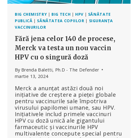
BIG CHEMISTRY
|
BIG TECH
|
HPV
|
SĂNĂTATE
PUBLICĂ
|
SĂNĂTATEA COPIILOR
|
SIGURANȚA
VACCINURILOR
Fără jena celor 140 de procese,
Merck va testa un nou vaccin
HPV cu o singură doză
By
Brenda Baletti, Ph.D - The Defender
martie 13, 2024
Merck a anunțat astăzi două noi
inițiative de creștere a pieței globale
pentru vaccinurile sale împotriva
virusului papilomei umane, sau HPV.
Inițiativele includ primele vaccinuri
HPV cu doză unică ale gigantului
farmaceutic și vaccinurile HPV
multivalente concepute special pentru