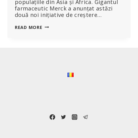
populațiile din Asia și Africa. Gigantul
farmaceutic Merck a anunțat astăzi
două noi inițiative de creștere…
FĂRĂ
READ MORE
JENA
CELOR
140
DE
PROCESE,
MERCK
VA
TESTA
UN
NOU
VACCIN
HPV
CU
O
SINGURĂ
DOZĂ