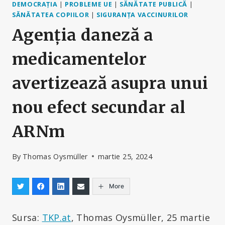
DEMOCRAȚIA
|
PROBLEME UE
|
SĂNĂTATE PUBLICĂ
|
SĂNĂTATEA COPIILOR
|
SIGURANȚA VACCINURILOR
Agenția daneză a
medicamentelor
avertizează asupra unui
nou efect secundar al
ARNm
By
Thomas Oysmüller
martie 25, 2024
More
Sursa:
TKP.at
, Thomas Oysmüller, 25 martie