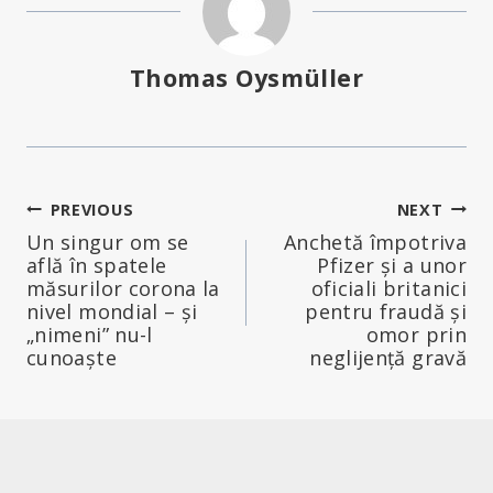
Thomas Oysmüller
Navigare
PREVIOUS
NEXT
Un singur om se
Anchetă împotriva
în
află în spatele
Pfizer și a unor
măsurilor corona la
oficiali britanici
articole
nivel mondial – și
pentru fraudă și
„nimeni” nu-l
omor prin
cunoaște
neglijență gravă