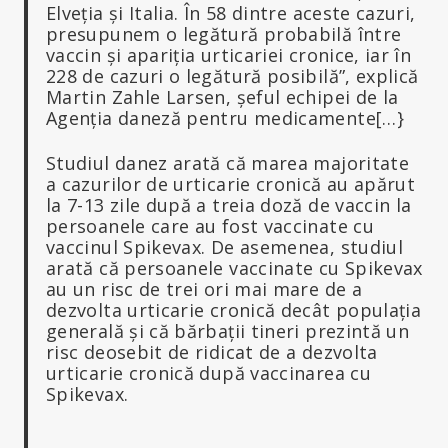
Elveția și Italia. În 58 dintre aceste cazuri,
presupunem o legătură probabilă între
vaccin și apariția urticariei cronice, iar în
228 de cazuri o legătură posibilă”, explică
Martin Zahle Larsen, șeful echipei de la
Agenția daneză pentru medicamente[…}
Studiul danez arată că marea majoritate
a cazurilor de urticarie cronică au apărut
la 7-13 zile după a treia doză de vaccin la
persoanele care au fost vaccinate cu
vaccinul Spikevax. De asemenea, studiul
arată că persoanele vaccinate cu Spikevax
au un risc de trei ori mai mare de a
dezvolta urticarie cronică decât populația
generală și că bărbații tineri prezintă un
risc deosebit de ridicat de a dezvolta
urticarie cronică după vaccinarea cu
Spikevax.