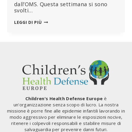
dall’OMS. Questa settimana si sono
svolti…
ESCLUSIVO:
LEGGI DI PIÙ
LE
PROPOSTE
DELL’OMS
POTREBBERO
PRIVARE
LE
NAZIONI
DELLA
LORO
SOVRANITÀ
E
CREARE
Children's Health Defense Europe
è
UNO
un'organizzazione senza scopo di lucro. La nostra
STATO
missione è porre fine alle epidemie infantili lavorando in
TOTALITARIO
modo aggressivo per eliminare le esposizioni nocive,
MONDIALE,
ritenere i colpevoli responsabili e stabilire misure di
AVVERTE
salvaguardia per prevenire danni futuri.