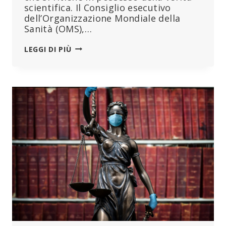
scientifica. Il Consiglio esecutivo
dell’Organizzazione Mondiale della
Sanità (OMS),…
L’OMS
LEGGI DI PIÙ
VUOLE
RENDERE
LA
MANIPOLAZIONE
DELL’OPINIONE
PUBBLICA
OBBLIGATORIA
PER
I
GOVERNI