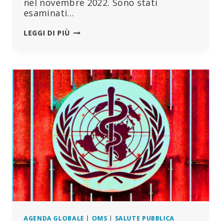
nel novembre 2022. Sono stati
esaminati…
LE
LEGGI DI PIÙ
PROPOSTE
DI
EMENDAMENTO
DEL
REGOLAMENTO
SANITARIO
INTERNAZIONALE:
UN’ANALISI
AGENDA GLOBALE
|
OMS
|
SALUTE PUBBLICA