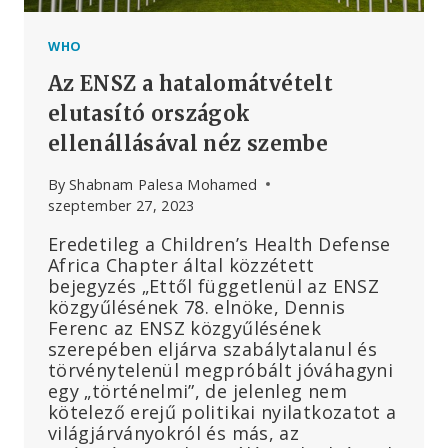
WHO
Az ENSZ a hatalomátvételt
elutasító országok
ellenállásával néz szembe
By
Shabnam Palesa Mohamed
szeptember 27, 2023
Eredetileg a Children’s Health Defense
Africa Chapter által közzétett
bejegyzés „Ettől függetlenül az ENSZ
közgyűlésének 78. elnöke, Dennis
Ferenc az ENSZ közgyűlésének
szerepében eljárva szabálytalanul és
törvénytelenül megpróbált jóváhagyni
egy „történelmi”, de jelenleg nem
kötelező erejű politikai nyilatkozatot a
világjárványokról és más, az