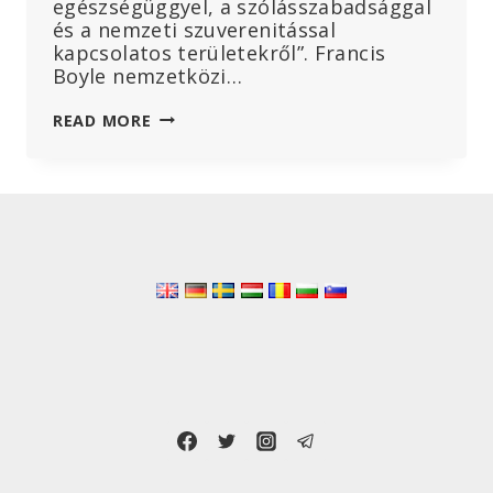
egészségüggyel, a szólásszabadsággal
és a nemzeti szuverenitással
kapcsolatos területekről”. Francis
Boyle nemzetközi…
AZ
READ MORE
ENSZ
A
HATALOMÁTVÉTELT
ELUTASÍTÓ
ORSZÁGOK
ELLENÁLLÁSÁVAL
NÉZ
SZEMBE