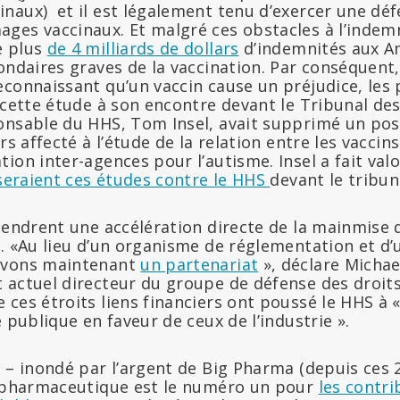
inaux)
et il est légalement tenu d’exercer une dé
ges vaccinaux. Et malgré ces obstacles à l’indemn
e plus
de 4 milliards de dollars
d’indemnités aux A
ondaires graves de la vaccination. Par conséquent,
econnaissant qu’un vaccin cause un préjudice, les 
 cette étude à son encontre devant le Tribunal des
onsable du HHS, Tom Insel, avait supprimé un pos
rs affecté à l’étude de la relation entre les vaccins
ion inter-agences pour l’autisme. Insel a fait valo
iseraient ces études contre le HHS
devant le tribun
gendrent une accélération directe de la mainmise d
. «Au lieu d’un organisme de réglementation et d’
avons maintenant
un partenariat
», déclare Micha
actuel directeur du groupe de défense des droits 
 ces étroits liens financiers ont poussé le HHS à 
é publique en faveur de ceux de l’industrie ».
 – inondé par l’argent de Big Pharma (depuis ces 
e pharmaceutique est le numéro un pour
les contri