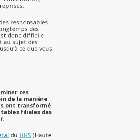
reprises.
 des responsables
longtemps des
st donc difficile
t au sujet des
jusqu’à ce que vous
aminer ces
oin de la manière
ons ont transformé
tables filiales des
r.
ral
du
HHS
(Haute