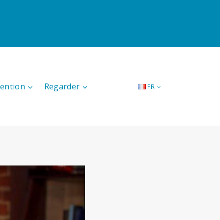
tention
Regarder
FR