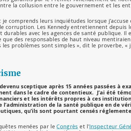
re la collusion entre le gouvernement et les ent
et je comprends leurs inquiétudes lorsque j’accuse
e corruption. Les Kennedy entretiennent depuis 
et durables avec les agences de santé publique. Il e
e que des responsables de haut niveau mentiraien
s les problèmes sont simples », dit le proverbe, « 
cisme
t devenu sceptique après 15 années passées à ex
ent dans le cadre de contentieux.
J’ai été tém
financiers et les intérêts propres à ces instituti
e l’administration de la santé publique en de véri
utiques, qu’ils sont pourtant censés réglemente
uêtes menées par le
Congrès
et l’
Inspecteur Géné