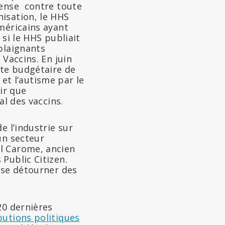
fense
contre toute
isation, le HHS
méricains ayant
 si le HHS publiait
plaignants
 Vaccins. En juin
te budgétaire de
 et l’autisme par le
ir que
al des vaccins.
e l’industrie sur
un secteur
el Carome, ancien
Public Citizen.
«se détourner des
20 dernières
butions politiques