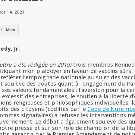
ier 14, 2021
More
edy, Jr.
lettre a été rédigée en 2019)
trois membres Kennedy
itiquant mon plaidoyer en faveur de vaccins sûrs.
e refléter l’empoignade nationale au sujet des vacci
 soulève des doutes quant à l’engagement du Pa
 ses valeurs fondamentales : l’aversion pour la ce
 excessif des entreprises, le soutien à la liberté d
ions religieuses et philosophiques individuelles, 
oits des citoyens (codifiés par le
Code de Nuremb
sommes signataires) à refuser les interventions mé
uvernement. Le débat a également soulevé des qu
otre presse et sur son rôle de champion de la lib
droits garantis par le Premier Amendement de notr