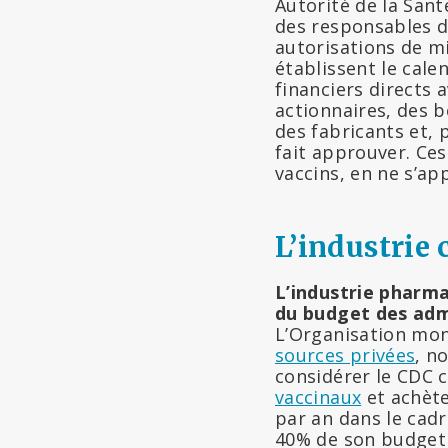
Autorité de la San
des responsables d
autorisations de mi
établissent le cale
financiers directs 
actionnaires, des 
des fabricants et, 
fait approuver. Ces
vaccins, en ne s’ap
L’industrie 
L’industrie pharma
du budget des adm
L’Organisation mon
sources privées
, n
considérer le CDC 
vaccinaux
et achète
par an dans le cad
40% de son budget 