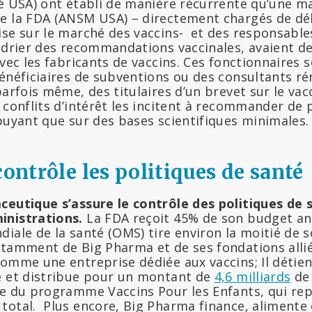
té USA) ont établi de manière récurrente qu’une m
e la FDA (ANSM USA) – directement chargés de dél
se sur le marché des vaccins-
et des responsable
ndrier des recommandations vaccinales, avaient des
avec les fabricants de vaccins. Ces fonctionnaires
bénéficiaires de subventions ou des consultants 
parfois même, des titulaires d’un brevet sur le vacc
 conflits d’intérêt les incitent à recommander de 
puyant que sur des bases scientifiques minimales.
contrôle les politiques de santé
ceutique s’assure le contrôle des politiques de s
inistrations.
La FDA reçoit 45% de son budget ann
diale de la santé (OMS) tire environ la moitié de 
otamment de Big Pharma et de ses fondations alliée
comme une entreprise dédiée aux vaccins; Il détie
 et distribue pour un montant de
4,6 milliards
d
re du programme Vaccins Pour les Enfants, qui re
total.
Plus encore, Big Pharma finance, alimente 