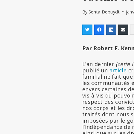
By
Senta Depuydt
janv
Par Robert F. Kenn
L’an dernier
(cette 
publié un
article
cr
familial ne fait qu
les communautés et
envers certaines de
vis-à-vis du pouvoir
respect des convict
nos corps et les dr
traités dont nous 
imposées par le go
l’indépendance de n
ainsi que sur les 