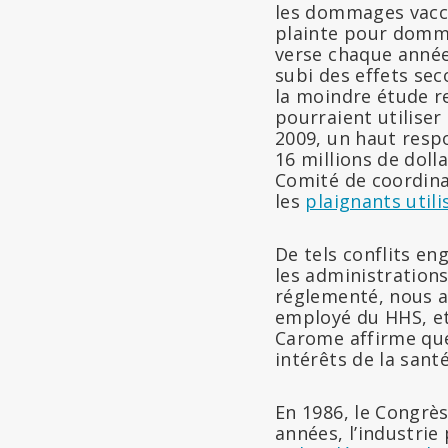
les dommages vacc
plainte pour domma
verse chaque anné
subi des effets sec
la moindre étude r
pourraient utiliser
2009, un haut resp
16 millions de dolla
Comité de coordinat
les
plaignants util
De tels conflits en
les administrations
réglementé, nous 
employé du HHS, et 
Carome affirme que
intérêts de la sant
En 1986, le Congrès
années, l’industri