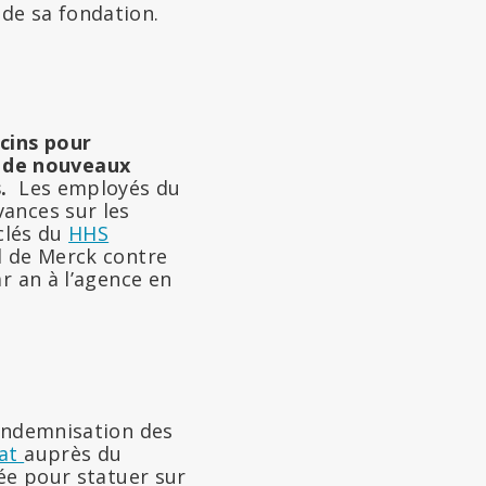
de sa fondation.
ccins pour
 de nouveaux
.
Les employés du
ances sur les
 clés du
HHS
l de Merck contre
r an à l’agence en
’Indemnisation des
tat
auprès du
uée pour statuer sur