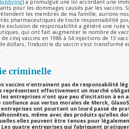
 lobbying
) a promulgué une loi accordant une imm
ants pour les dommages causés par les vaccins. Si
prétendent les membres de ma famille, aurions-no
iétés pharmaceutiques de toute responsabilité p
tte exclusion de responsabilité a généré une ruée v
tiques, qui ont fait augmenter le nombre de va
 de cinq vaccins en 1986 à 54 injections de 13 vacc
 de dollars, l’industrie du vaccin s’est transformé
.
ie criminelle
s vaccins n’entrainent pas de responsabilité lég
s représentent effectivement un marché obligat
 les entreprises n’ont que peu d’incitation à en a
re confiance aux vertus morales de Merck, GlaxoS
s entreprises ont pourtant un lourd passé de pra
lhonnêtes, même avec des produits qu’elles doi
quelles elles peuvent être tenues pour légaleme
Les quatre entreprises qui fabriquent pratique