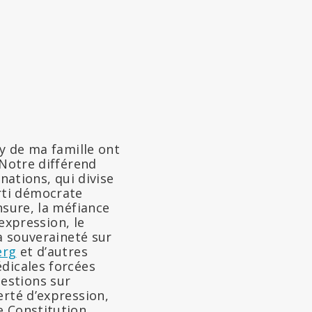
 de ma famille ont
 Notre différend
nations, qui divise
rti démocrate
nsure, la méfiance
’expression, le
la souveraineté sur
erg
et d’autres
dicales forcées
estions sur
erté d’expression,
e Constitution,