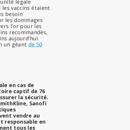
unité légale
 les vaccins étaient
us besoin
our les dommages
ers l’or pour les
ccins recommandés,
ins aujourd’hui.
 en un géant
de 50
ale en cas de
oire captif de 76
ssurer la sécurité.
mithKline, Sanofi
tiques
vent vendre au
nt responsable en
ment tous les