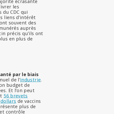
ajorité écrasante
ivrer les
s du CDC qui
 liens d’intérêt
 sont souvent des
rémunérés auprès
in précis qu’ils ont
plus en plus de
anté par le biais
uel de l’
industrie
.
son budget de
s. Et l’on peut
nt
56 brevets
e
dollars
de vaccins
présente plus de
et contrôle