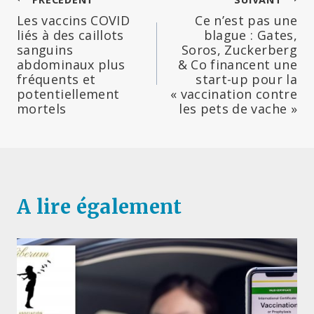
Navigation
Les vaccins COVID
Ce n’est pas une
de
liés à des caillots
blague : Gates,
sanguins
Soros, Zuckerberg
l’article
abdominaux plus
& Co financent une
fréquents et
start-up pour la
potentiellement
« vaccination contre
mortels
les pets de vache »
A lire également