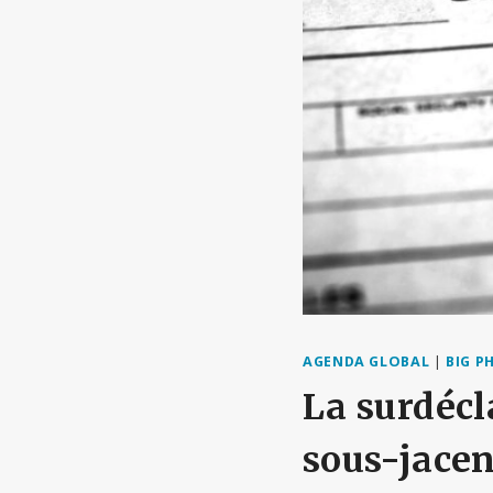
AGENDA GLOBAL
|
BIG P
La surdéc
sous-jacent