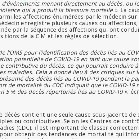
e d’événements menant directement au décès, ou le
violence qui a produit la blessure mortelle »
. La ca
armi les affections énumérées par le médecin sur l
édecin enregistre plusieurs causes ou affections,
née par la séquence des affections qui ont condui
ositions de la CIM et les règles de sélection.
e l’OMS pour l’identification des décès liés au CO
fication potentielle de COVID-19 en tant que cause s
e contributive du décès, ce qui pourrait conduire à
es maladies. Cela a donné lieu à des critiques sur l
ésumé des décès liés au COVID-19 pendant la pan
rt de mortalité du CDC indiquait que le COVID-19 n’
n 5 % des décès répertoriés liés au COVID-19 »
, éc
e décès contient une seule cause sous-jacente de 
ples ou contributives. Selon les Centres de contrô
dies (CDC), il est important de classer correctem
 pour obtenir des tendances de mortalité qui info