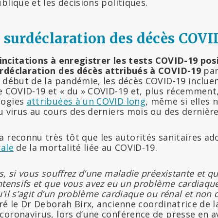
blique et les décisions politiques.
a surdéclaration des décès COVI
incitations à enregistrer les tests COVID-19 pos
rdéclaration des décès attribués à COVID-19
par
e début de la pandémie, les décès COVID-19 inclue
le COVID-19 et « du » COVID-19 et, plus récemment
logies
attribuées à un COVID long
, même si elles 
u virus au cours des derniers mois ou des dernièr
a reconnu très tôt que les autorités sanitaires a
rale
de la mortalité liée au COVID-19.
s, si vous souffrez d’une maladie préexistante et qu
ntensifs et que vous avez eu un problème cardiaque
’il s’agit d’un problème cardiaque ou rénal et non 
aré le Dr Deborah Birx, ancienne coordinatrice de l
oronavirus, lors d’une conférence de presse en av