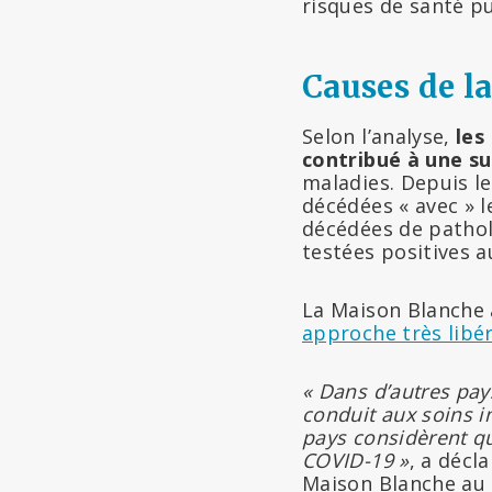
risques de santé pu
Causes de l
Selon l’analyse,
les 
contribué à une su
maladies. Depuis l
décédées « avec » 
décédées de patho
testées positives a
La Maison Blanche 
approche très libé
« Dans d’autres pay
conduit aux soins i
pays considèrent qu
COVID-19 »
, a décl
Maison Blanche au c