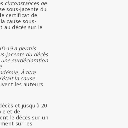
s circonstances de
use sous-jacente du
e certificat de
 la cause sous-
t au décès sur le
VID-19 a permis
ous-jacente du décès
 une surdéclaration
e
démie. À titre
était la cause
rivent les auteurs
décès et jusqu’à 20
le et de
ent le décès sur un
rment sur les