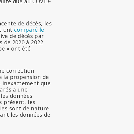
talité due au COVID-
cente de décès, les
et ont
comparé le
ive de décès par
s de 2020 à 2022.
pe » ont été
ne correction
 la propension de
s inexactement que
larés à une
 les données
s présent, les
ies sont de nature
sant les données de