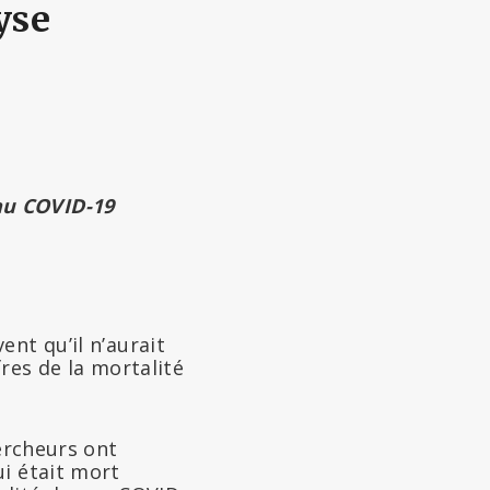
yse
au COVID-19
nt qu’il n’aurait
res de la mortalité
.
ercheurs ont
ui était mort