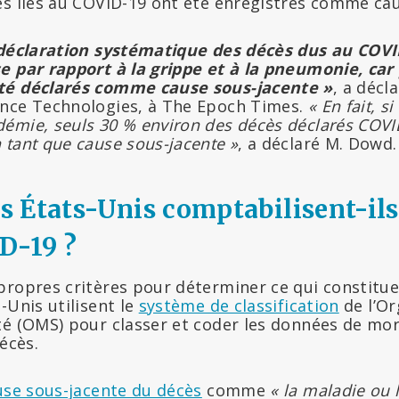
ès liés au COVID-19 ont été enregistrés comme cau
rdéclaration systématique des décès dus au COV
e par rapport à la grippe et à la pneumonie, car
té déclarés comme cause sous-jacente »
, a déc
nce Technologies, à The Epoch Times.
« En fait, si
émie, seuls 30 % environ des décès déclarés COVID-
 tant que cause sous-jacente »
, a déclaré M. Dowd.
 États-Unis comptabilisent-ils
D-19 ?
propres critères pour déterminer ce qui constitue
-Unis utilisent le
système de classification
de l’Or
té (OMS) pour classer et coder les données de mor
écès.
use sous-jacente du décès
comme
« la maladie ou l