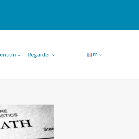
tention
Regarder
FR