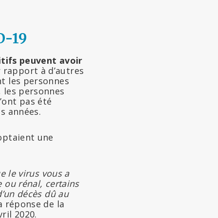
D-19
itifs peuvent avoir
 rapport à d’autres
nt les personnes
, les personnes
n’ont pas été
es années.
doptaient une
e le virus vous a
 ou rénal, certains
d’un décès dû au
a réponse de la
ril 2020.