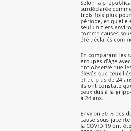
Selon la prépublic
surdéclarée comme
trois fois plus po
période, et qu’elle
seul un tiers envir
comme causes sous-j
été déclarés comme
En comparant les ta
groupes d’âge avec 
ont observé que les
élevés que ceux lié
et de plus de 24 a
ils ont constaté qu
ceux dus à la gripp
à 24 ans.
Environ 30 % des d
cause sous-jacente 
la COVID-19 ont ét