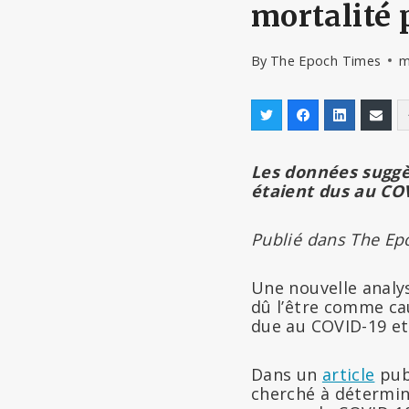
mortalité 
By
The Epoch Times
m
Les données suggè
étaient dus au CO
Publié dans The Ep
Une nouvelle analys
dû l’être comme cau
due au COVID-19 et 
Dans un
article
pub
cherché à détermin