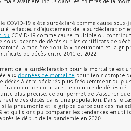
9 mais avait été inclus dans les chiffres de la mor
 le COVID-19 a été surdéclaré comme cause sous-ja
ulé le facteur d’ajustement de la surdéclaration 
n du
COVID-19 comme cause multiple ou contribut
 sous-jacente de décès sur les certificats de décè
examiné la manière dont la « pneumonie et la grip
ertificats de décès entre 2010 et 2022.
ment de la surdéclaration pour la mortalité est u
uée aux
données de mortalité
pour tenir compte de
e décès à être déclarés plus fréquemment ou plu
t généralement de comparer le nombre de décès déc
ante plus précise, ce qui permet de s’assurer que
ce réelle des décès dans une population. Dans le ca
isi la pneumonie et la grippe parce que ces malad
9 et qu’ils ont pu comparer les tendances en utili
 après le début de la pandémie en 2020.