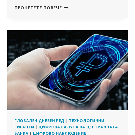
НОВОТО
ПРОЧЕТЕТЕ ПОВЕЧЕ
ПРАВИТЕЛСТВО
НА
ШВЕЦИЯ
ИСКА
ПРАВО
НА
ПЛАЩАНЕ
В
БРОЙ
ГЛОБАЛЕН ДНЕВЕН РЕД
|
ТЕХНОЛОГИЧНИ
ГИГАНТИ
|
ЦИФРОВА ВАЛУТА НА ЦЕНТРАЛНАТА
БАНКА
|
ЦИФРОВО НАБЛЮДЕНИЕ