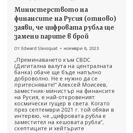
Министерството на
финансите на Русия (отново)
заяви, че цифровата рубла ще
замени парите в брой
От
Edward Slavsquat
ноември 6, 2023
„Преминаването към CBDC
(Дигитална валута на централната
банка) обаче ще бъде напълно
доброволно. Не е нужно да се
притеснявате!“ Алексей Моисеев,
заместник-министър на финансите
на Русия, е най-откровеният
космически гущер в света. Когато
през септември 2021 г. той обяви в
интервю, че „цифровата рубла е
заместител на кешовата рубла“,
скептиците и хейтърите