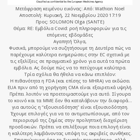
Μετάφραση κειμένου εικόνας: Από: Wathion Noel
Αποστολή: Κυριακή, 22 Νοεμβρίου 2020 17:19
Προς: SOLOMON Olga (SANTE)
Θέμα: RE: Εμβόλια Covid: ροή πληροφοριών για τις
επόμενες εβδομάδες
Αγαπητή Όλγα,
Φυσικά, μπορούμε να συζητήσουμε τη Δευτέρα πώς να
παρέχουμε καλύτερα ενημερώσεις στην EC σχετικά με
τις εξελίξεις σε πραγματικό χρόνο για αυτά τα πρώτα
εμβόλια. Ας δούμε πώς να το πετύχουμε καλύτερα.
Τρία σχόλια θα ήθελα να κάνω επιπλέον:
Η πιθανότητα η FDA (και επίσης το MHRA) να εκδώσει
EUA πριν από τη χορήγηση CMA είναι εξαιρετικά υψηλή.
Πρέπει λοιπόν να προετοιμαστούμε για αυτό. Σίγουρα
το κοινό και τα ΜΜΕ δεν θα καταλάβουν την διαφορά…
για αυτούς η “εξουσιοδότηση” είναι εξουσιοδότηση.
Έχουμε επιλογές για να το αντιμετωπίσουμε, από τον
περιορισμό της ζημίας στην προληπτική διαχείριση
προσδοκιών. Πρέπει να επιλέξουμε ποια επιλογή είναι
η καλύτερη λαμβάνοντας υπόψη τις ακριβείς συνθήκες.
Επιταχύνουμε όσο το δυνατόν περισσότερο, αλλά