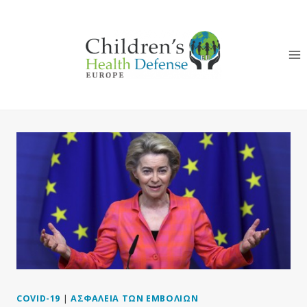
Skip
to
content
COVID-19
|
ΑΣΦΆΛΕΙΑ ΤΩΝ ΕΜΒΟΛΊΩΝ