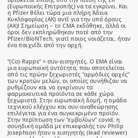
(Ευρωπαϊκής Επιτροπής) να τα εγκρίνει. Και
η Pfizer θέλει τώρα μια πλήρη Άδεια
Κυκλοφορίας (ΑΚ) αντί για την υπό όρους
(ΑΚ)! Σημείωση – το CMA εκδόθηκε, αλλά οι
όροι δεν εκπληρώθηκαν ποτέ από την
Pfizer/BioNTech, γιατί ποιος νοιάζεται, ήταν
ένα παιχνίδι από την αρχή.
“(Co)-Rapps” = συν-εισηγητές. Ο EMA είναι
μια ευρωπαϊκή οντότητα, που αποτελείται
από τις πρώην ξεχωριστές “αρμόδιες αρχές”
των κρατών μελών, οι οποίες συνήθιζαν να
ρυθμίζουν και να εγκρίνουν τα
φαρμακευτικά προϊόντα σε κάθε χώρα
ξεχωριστά. Στην ευρωπαϊκή δομή, η ομάδα
τεχνικού ελέγχου και συν-αναθεώρησης
επιλέγεται για ένα συγκεκριμένο προϊόν.
Στην περίπτωση των “εμβολίων” covid, η
σουηδική ομάδα με επικεφαλής τον Philip
Josephson ήταν ο εισηγητής (lead reviewer)