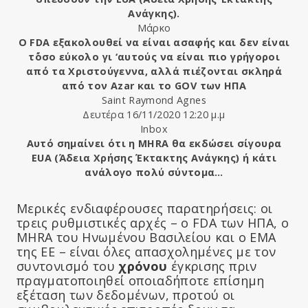
Ανάγκης).
Μάρκο
Ο FDA εξακολουθεί να είναι ασαφής και δεν είναι
τ΄όσο εύκολο γι ‘αυτούς να είναι πιο γρήγοροι
από τα Χριστούγεννα, αλλά πιέζονται σκληρά
από τον Azar και το GOV των ΗΠΑ
Saint Raymond Agnes
Δευτέρα 16/11/2020 12:20 μ.μ
Inbox
Αυτό σημαίνει ότι η MHRA θα εκδώσει σίγουρα
EUA (Άδεια Χρήσης Έκτακτης Ανάγκης) ή κάτι
ανάλογο πολύ σύντομα…
Μερικές ενδιαφέρουσες παρατηρήσεις: οι
τρεις ρυθμιστικές αρχές – ο FDA των ΗΠΑ, ο
MHRA του Ηνωμένου Βασιλείου και ο EMA
της ΕΕ – είναι όλες απασχολημένες με τον
συντονισμό του
χρόνου
έγκρισης πριν
πραγματοποιηθεί οποιαδήποτε επίσημη
εξέταση των δεδομένων, προτού οι