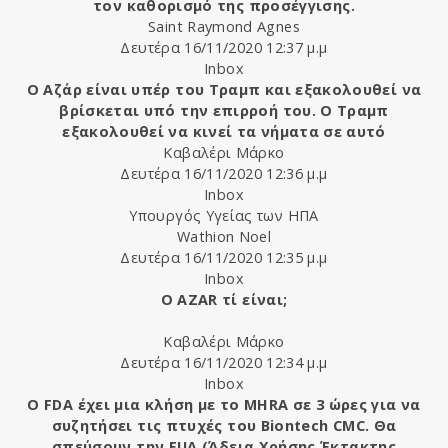
τον καθορισμό της προσέγγισης.
Saint Raymond Agnes
Δευτέρα 16/11/2020 12:37 μ.μ
Inbox
Ο Αζάρ είναι υπέρ του Τραμπ και εξακολουθεί να
βρίσκεται υπό την επιρροή του. Ο Τραμπ
εξακολουθεί να κινεί τα νήματα σε αυτό
Καβαλέρι Μάρκο
Δευτέρα 16/11/2020 12:36 μ.μ
Inbox
Υπουργός Υγείας των ΗΠΑ
Wathion Noel
Δευτέρα 16/11/2020 12:35 μ.μ
Inbox
O AZAR τί είναι;
Καβαλέρι Μάρκο
Δευτέρα 16/11/2020 12:34 μ.μ
Inbox
Ο FDA έχει μια κλήση με το MHRA σε 3 ώρες για να
συζητήσει τις πτυχές του Biontech CMC. Θα
σπεύσουν την EUA (Άδεια Χρήσης Έκτακτης