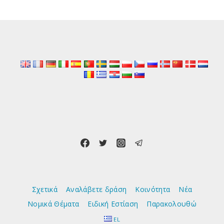
navigation
Page
ΤΑ
ΕΜΒΟΛΙΑΣΜΈΝΑ
–
ΓΙΑΤΊ
ΔΕΝ
ΕΡΕΥΝΟΎΝ
ΟΙ
ΟΡΓΑΝΙΣΜΟΊ
ΔΗΜΌΣΙΑΣ
ΥΓΕΊΑΣ;
Σχετικά
Αναλάβετε δράση
Κοινότητα
Νέα
Νομικά Θέματα
Ειδική Εστίαση
Παρακολουθώ
EL