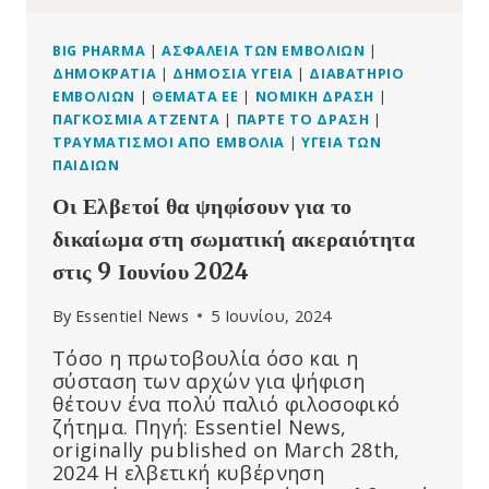
BIG PHARMA
|
ΑΣΦΆΛΕΙΑ ΤΩΝ ΕΜΒΟΛΊΩΝ
|
ΔΗΜΟΚΡΑΤΊΑ
|
ΔΗΜΌΣΙΑ ΥΓΕΊΑ
|
ΔΙΑΒΑΤΉΡΙΟ
ΕΜΒΟΛΊΩΝ
|
ΘΈΜΑΤΑ ΕΕ
|
ΝΟΜΙΚΉ ΔΡΆΣΗ
|
ΠΑΓΚΌΣΜΙΑ ΑΤΖΈΝΤΑ
|
ΠΆΡΤΕ ΤΟ ΔΡΆΣΗ
|
ΤΡΑΥΜΑΤΙΣΜΟΊ ΑΠΌ ΕΜΒΌΛΙΑ
|
ΥΓΕΊΑ ΤΩΝ
ΠΑΙΔΙΏΝ
Οι Ελβετοί θα ψηφίσουν για το
δικαίωμα στη σωματική ακεραιότητα
στις 9 Ιουνίου 2024
By
Essentiel News
5 Ιουνίου, 2024
Τόσο η πρωτοβουλία όσο και η
σύσταση των αρχών για ψήφιση
θέτουν ένα πολύ παλιό φιλοσοφικό
ζήτημα. Πηγή: Essentiel News,
originally published on March 28th,
2024 Η ελβετική κυβέρνηση