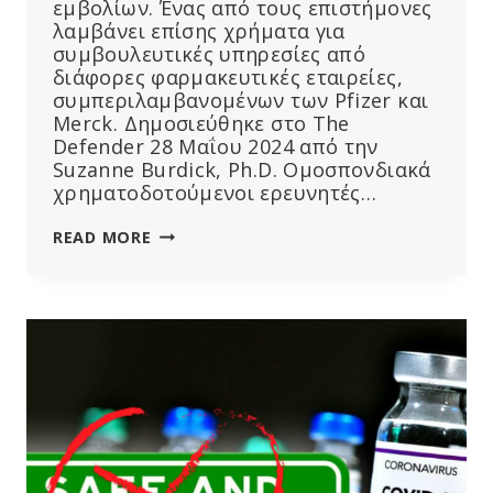
εμβολίων. Ένας από τους επιστήμονες
λαμβάνει επίσης χρήματα για
συμβουλευτικές υπηρεσίες από
διάφορες φαρμακευτικές εταιρείες,
συμπεριλαμβανομένων των Pfizer και
Merck. Δημοσιεύθηκε στο The
Defender 28 Μαΐου 2024 από την
Suzanne Burdick, Ph.D. Ομοσπονδιακά
χρηματοδοτούμενοι ερευνητές…
ΕΠΙΣΤΉΜΟΝΕΣ
READ MORE
ΠΟΥ
ΧΡΗΜΑΤΟΔΟΤΟΎΝΤΑΙ
ΑΠΌ
ΤΟ
NIH
ΑΝΑΠΤΎΣΣΟΥΝ
ΕΜΒΌΛΙΟ
MRNA
ΚΑΤΆ
ΤΗΣ
ΓΡΊΠΗΣ