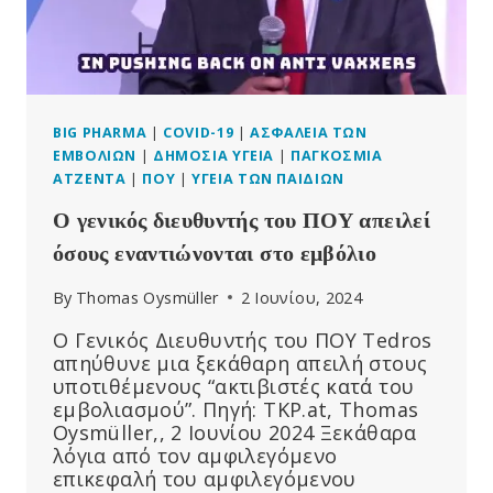
ΣΕ
ΈΝΤΟΝΗ ΑΝΤΙΠΑΡΆΘΕΣΗ
ΜΕ
ΕΠΙΦΥΛΑΚΤΙΚΟΎΣ
ΝΟΜΟΘΈΤΕΣ
BIG PHARMA
|
COVID-19
|
ΑΣΦΆΛΕΙΑ ΤΩΝ
ΕΜΒΟΛΊΩΝ
|
ΔΗΜΌΣΙΑ ΥΓΕΊΑ
|
ΠΑΓΚΌΣΜΙΑ
ΑΤΖΈΝΤΑ
|
ΠΟΥ
|
ΥΓΕΊΑ ΤΩΝ ΠΑΙΔΙΏΝ
Ο γενικός διευθυντής του ΠΟΥ απειλεί
όσους εναντιώνονται στο εμβόλιο
By
Thomas Oysmüller
2 Ιουνίου, 2024
Ο Γενικός Διευθυντής του ΠΟΥ Tedros
απηύθυνε μια ξεκάθαρη απειλή στους
υποτιθέμενους “ακτιβιστές κατά του
εμβολιασμού”. Πηγή: TKP.at, Thomas
Oysmüller,, 2 Ιουνίου 2024 Ξεκάθαρα
λόγια από τον αμφιλεγόμενο
επικεφαλή του αμφιλεγόμενου