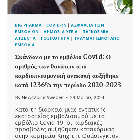
BIG PHARMA
|
COVID-19
|
ΑΣΦΆΛΕΙΑ ΤΩΝ
ΕΜΒΟΛΊΩΝ
|
ΔΗΜΌΣΙΑ ΥΓΕΊΑ
|
ΠΑΓΚΌΣΜΙΑ
ΑΤΖΈΝΤΑ
|
ΤΟΞΙΚΌΤΗΤΑ
|
ΤΡΑΥΜΑΤΙΣΜΟΊ ΑΠΌ
ΕΜΒΌΛΙΑ
Σκάνδαλο με το εμβόλιο Covid: Ο
αριθμός των θανάτων από
καρδιοπνευμονική ανακοπή αυξήθηκε
κατά 1236% την περίοδο 2020-2023
By
NewsVoice Sweden
29 Μαΐου, 2024
Κατά τη διάρκεια μιας εντατικής
εκστρατείας εμβολιασμού με το
εμβόλιο Covid-19, οι καρδιακές
προσβολές αυξήθηκαν κατακόρυφα
στην κομητεία King της Ουάσινγκτον,