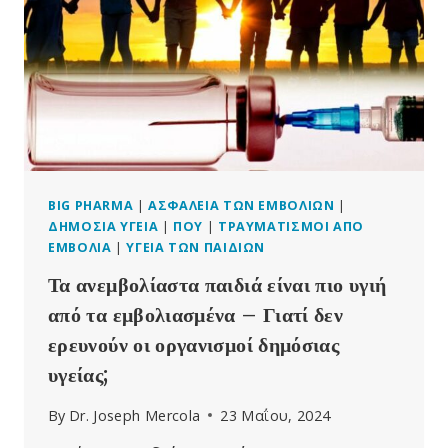
ΠΑΡΑΠΟΙΉΘΗΚΑΝ
ΟΙ
ΜΕΛΈΤΕΣ
ΚΑΙ
ΤΑ
ΣΤΑΤΙΣΤΙΚΆ
ΣΤΟΙΧΕΊΑ
BIG PHARMA
|
ΑΣΦΆΛΕΙΑ ΤΩΝ ΕΜΒΟΛΊΩΝ
|
ΔΗΜΌΣΙΑ ΥΓΕΊΑ
|
ΠΟΥ
|
ΤΡΑΥΜΑΤΙΣΜΟΊ ΑΠΌ
ΕΜΒΌΛΙΑ
|
ΥΓΕΊΑ ΤΩΝ ΠΑΙΔΙΏΝ
Τα ανεμβολίαστα παιδιά είναι πιο υγιή
από τα εμβολιασμένα – Γιατί δεν
ερευνούν οι οργανισμοί δημόσιας
υγείας;
By
Dr. Joseph Mercola
23 Μαΐου, 2024