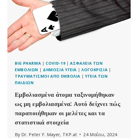
ΠΟΥ
ΠΡΟΚΑΛΕΊΤΑΙ
ΑΠΌ
ΕΜΒΌΛΙΟ
ΠΡΟΚΑΛΕΊΤΑΙ
ΕΠΊΣΗΣ
ΑΠΌ
ΛΟΙΜΏΞΕΙΣ,
ΑΛΛΆ
ΌΧΙ
BIG PHARMA
|
COVID-19
|
ΑΣΦΆΛΕΙΑ ΤΩΝ
ΑΠΌ
ΕΜΒΟΛΊΩΝ
|
ΔΗΜΌΣΙΑ ΥΓΕΊΑ
|
ΛΟΓΟΚΡΙΣΊΑ
|
ΤΟΝ
ΤΡΑΥΜΑΤΙΣΜΟΊ ΑΠΌ ΕΜΒΌΛΙΑ
|
ΥΓΕΊΑ ΤΩΝ
COVID
ΠΑΙΔΙΏΝ
Εμβολιασμένα άτομα ταξινομήθηκαν
ως μη εμβολιασμένα: Αυτό δείχνει πώς
παραποιήθηκαν οι μελέτες και τα
στατιστικά στοιχεία
By
Dr. Peter F. Mayer, TKP.at
24 Μαΐου, 2024