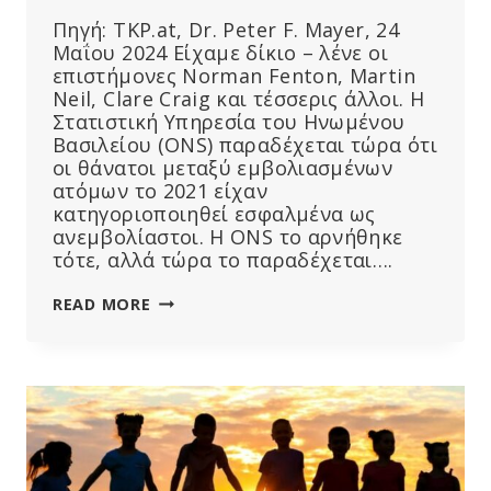
Πηγή: TKP.at, Dr. Peter F. Mayer, 24
Μαΐου 2024 Είχαμε δίκιο – λένε οι
επιστήμονες Norman Fenton, Martin
Neil, Clare Craig και τέσσερις άλλοι. Η
Στατιστική Υπηρεσία του Ηνωμένου
Βασιλείου (ONS) παραδέχεται τώρα ότι
οι θάνατοι μεταξύ εμβολιασμένων
ατόμων το 2021 είχαν
κατηγοριοποιηθεί εσφαλμένα ως
ανεμβολίαστοι. Η ONS το αρνήθηκε
τότε, αλλά τώρα το παραδέχεται….
ΕΜΒΟΛΙΑΣΜΈΝΑ
READ MORE
ΆΤΟΜΑ
ΤΑΞΙΝΟΜΉΘΗΚΑΝ
ΩΣ
ΜΗ
ΕΜΒΟΛΙΑΣΜΈΝΑ:
ΑΥΤΌ
ΔΕΊΧΝΕΙ
ΠΏΣ