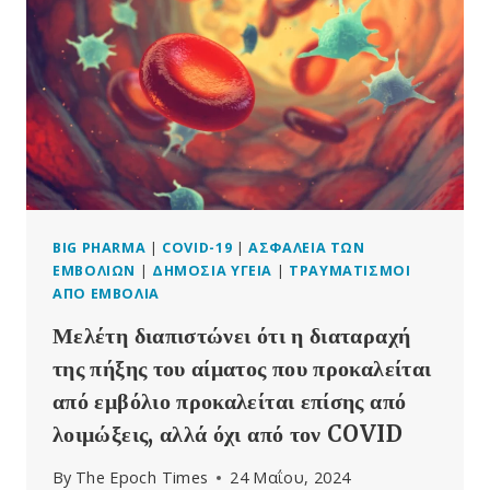
ΤΑ
“ΨΈΜΑΤΑ”
ΤΩΝ
ΦΑΡΜΑΚΕΥΤΙΚΏΝ
ΓΙΑ
ΤΑ
ΕΜΒΌΛΙΑ
COVID
BIG PHARMA
|
COVID-19
|
ΑΣΦΆΛΕΙΑ ΤΩΝ
ΕΜΒΟΛΊΩΝ
|
ΔΗΜΌΣΙΑ ΥΓΕΊΑ
|
ΤΡΑΥΜΑΤΙΣΜΟΊ
ΑΠΌ ΕΜΒΌΛΙΑ
Μελέτη διαπιστώνει ότι η διαταραχή
της πήξης του αίματος που προκαλείται
από εμβόλιο προκαλείται επίσης από
λοιμώξεις, αλλά όχι από τον COVID
By
The Epoch Times
24 Μαΐου, 2024