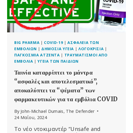
ΤΩΝ
ΠΤΗΝΏΝ
“ΓΙΑ
ΤΗΝ
ΠΡΌΛΗΨΗ
ΛΟΙΜΏΞΕΩΝ”
BIG PHARMA
|
COVID-19
|
ΑΣΦΆΛΕΙΑ ΤΩΝ
ΕΜΒΟΛΊΩΝ
|
ΔΗΜΌΣΙΑ ΥΓΕΊΑ
|
ΛΟΓΟΚΡΙΣΊΑ
|
ΠΑΓΚΌΣΜΙΑ ΑΤΖΈΝΤΑ
|
ΤΡΑΥΜΑΤΙΣΜΟΊ ΑΠΌ
ΕΜΒΌΛΙΑ
|
ΥΓΕΊΑ ΤΩΝ ΠΑΙΔΙΏΝ
Ταινία καταρρίπτει το μάντρα
“ασφαλές και αποτελεσματικό”,
αποκαλύπτει τα “ψέματα” των
φαρμακευτικών για τα εμβόλια COVID
By
John-Michael Dumais, The Defender
24 Μαΐου, 2024
Το νέο ντοκιμαντέρ “Unsafe and