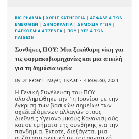
BIG PHARMA
|
ΧΩΡΊΣ ΚΑΤΗΓΟΡΊΑ
|
ΑΣΦΆΛΕΙΑ ΤΩΝ
ΕΜΒΟΛΊΩΝ
|
ΔΗΜΟΚΡΑΤΊΑ
|
ΔΗΜΌΣΙΑ ΥΓΕΊΑ
|
ΠΑΓΚΌΣΜΙΑ ΑΤΖΈΝΤΑ
|
ΠΟΥ
|
ΥΓΕΊΑ ΤΩΝ
ΠΑΙΔΙΏΝ
Συνθήκες ΠΟΥ: Μια ξεκάθαρη νίκη για
τις φαρμακοβιομηχανίες και μια απειλή
για τη δημόσια υγεία
By
Dr. Peter F. Mayer, TKP.at
4 Ιουνίου, 2024
Η Γενική Συνέλευση του ΠΟΥ
ολοκληρώθηκε την 1η Ιουνίου με την
έγκριση των βασικών σημείων των
σχεδιαζόμενων αλλαγών στους
Διεθνείς Υγειονομικούς Κανονισμούς
και σε τμήματα της συνθήκης για την
πανδημία. Έκτοτε, διεξάγεται μια
συζήτηση σχετικά με τον αρνητικό