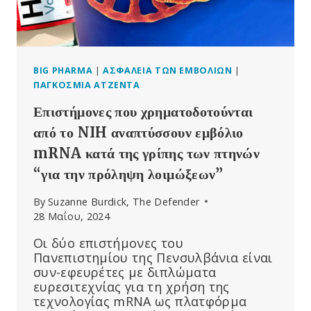
1236%
ΤΗΝ
ΠΕΡΊΟΔΟ
2020-
2023
BIG PHARMA
|
ΑΣΦΆΛΕΙΑ ΤΩΝ ΕΜΒΟΛΊΩΝ
|
ΠΑΓΚΌΣΜΙΑ ΑΤΖΈΝΤΑ
Επιστήμονες που χρηματοδοτούνται
από το NIH αναπτύσσουν εμβόλιο
mRNA κατά της γρίπης των πτηνών
“για την πρόληψη λοιμώξεων”
By
Suzanne Burdick, The Defender
28 Μαΐου, 2024
Οι δύο επιστήμονες του
Πανεπιστημίου της Πενσυλβάνια είναι
συν-εφευρέτες με διπλώματα
ευρεσιτεχνίας για τη χρήση της
τεχνολογίας mRNA ως πλατφόρμα