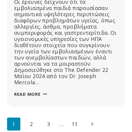
Οι έρευνες δείχνουν ότι τα
εμβολιασμένα παιδιά παρουσίασαν
σημαντικά υψηλότερες περιπτώσεις
διαφόρων προβλημάτων υγείας, όπως
αλλεργίες, άσθμα, προβλήματα
συμπεριφοράς και γαστρεντερίτιδα. Οι
υγειονομικές υπηρεσίες των ΗΠΑ
διαθέτουν στοιχεία που συγκρίνουν
την υγεία των εμβολιασμένων έναντι
των ανεμβολίαστων παιδιών, αλλά
αρνούνται να τα μοιραστούν.
Δημοσιεύθηκε στο The Defender 22
Μαΐου 2024 από τον Dr. Joseph
Mercola…
ΤΑ
READ MORE
ΑΝΕΜΒΟΛΊΑΣΤΑ
ΠΑΙΔΙΆ
ΕΊΝΑΙ
ΠΙΟ
Page
Next
1
2
3
…
11
ΥΓΙΉ
ΑΠΌ