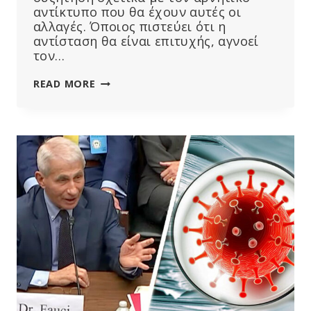
αντίκτυπο που θα έχουν αυτές οι
αλλαγές. Όποιος πιστεύει ότι η
αντίσταση θα είναι επιτυχής, αγνοεί
τον…
ΣΥΝΘΉΚΕΣ
READ MORE
ΠΟΥ:
ΜΙΑ
ΞΕΚΆΘΑΡΗ
ΝΊΚΗ
ΓΙΑ
ΤΙΣ
ΦΑΡΜΑΚΟΒΙΟΜΗΧΑΝΊΕΣ
ΚΑΙ
ΜΙΑ
ΑΠΕΙΛΉ
ΓΙΑ
ΤΗ
ΔΗΜΌΣΙΑ
ΥΓΕΊΑ