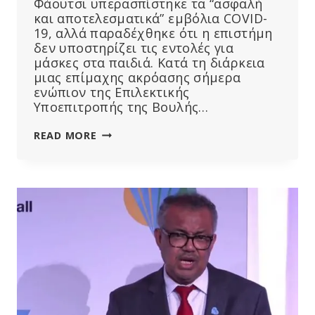
Φάουτσι υπερασπίστηκε τα “ασφαλή
και αποτελεσματικά” εμβόλια COVID-
19, αλλά παραδέχθηκε ότι η επιστήμη
δεν υποστηρίζει τις εντολές για
μάσκες στα παιδιά. Κατά τη διάρκεια
μιας επίμαχης ακρόασης σήμερα
ενώπιον της Επιλεκτικής
Υποεπιτροπής της Βουλής…
“ΔΕΝ
READ MORE
ΜΠΟΡΟΎΜΕ
ΝΑ
ΠΙΣΤΈΨΟΥΜΕ
ΟΎΤΕ
ΜΙΑ
ΛΈΞΗ”:
Ο
ΦΆΟΥΤΣΙ
ΥΠΕΡΑΣΠΊΖΕΤΑΙ
ΤΙΣ
ΠΟΛΙΤΙΚΈΣ
COVID