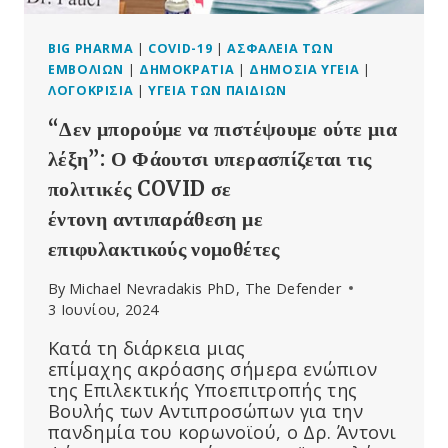
BIG PHARMA
|
COVID-19
|
ΑΣΦΆΛΕΙΑ ΤΩΝ
ΕΜΒΟΛΊΩΝ
|
ΔΗΜΟΚΡΑΤΊΑ
|
ΔΗΜΌΣΙΑ ΥΓΕΊΑ
|
ΛΟΓΟΚΡΙΣΊΑ
|
ΥΓΕΊΑ ΤΩΝ ΠΑΙΔΙΏΝ
“Δεν μπορούμε να πιστέψουμε ούτε μια
λέξη”: Ο Φάουτσι υπερασπίζεται τις
πολιτικές COVID σε
έντονη αντιπαράθεση με
επιφυλακτικούς νομοθέτες
By
Michael Nevradakis PhD, The Defender
3 Ιουνίου, 2024
Κατά τη διάρκεια μιας
επίμαχης ακρόασης σήμερα ενώπιον
της Επιλεκτικής Υποεπιτροπής της
Βουλής των Αντιπροσώπων για την
πανδημία του κορωνοϊού, ο Δρ. Άντονι