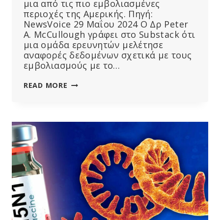
μια από τις πιο εμβολιασμένες
περιοχές της Αμερικής. Πηγή:
NewsVoice 29 Μαΐου 2024 Ο Δρ Peter
A. McCullough γράφει στο Substack ότι
μια ομάδα ερευνητών μελέτησε
αναφορές δεδομένων σχετικά με τους
εμβολιασμούς με το…
ΣΚΆΝΔΑΛΟ
READ MORE
ΜΕ
ΤΟ
ΕΜΒΌΛΙΟ
COVID:
Ο
ΑΡΙΘΜΌΣ
ΤΩΝ
ΘΑΝΆΤΩΝ
ΑΠΌ
ΚΑΡΔΙΟΠΝΕΥΜΟΝΙΚΉ
ΑΝΑΚΟΠΉ
ΑΥΞΉΘΗΚΕ
ΚΑΤΆ