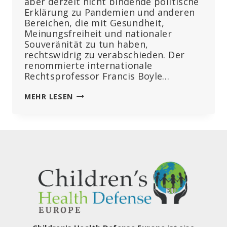
aber derzeit nicht bindende politische
Erklärung zu Pandemien und anderen
Bereichen, die mit Gesundheit,
Meinungsfreiheit und nationaler
Souveränität zu tun haben,
rechtswidrig zu verabschieden. Der
renommierte internationale
Rechtsprofessor Francis Boyle…
DIE
MEHR LESEN
VEREINTEN
NATIONEN
SEHEN
SICH
MIT
DEM
WIDERSTAND
VON
LÄNDERN
KONFRONTIERT,
DIE
SICH