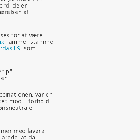
ordi de er
ærelsen af
ses for at være
ix
rammer stamme
rdasil 9
, som
er på
er.
ccinationen, var en
tet mod, i forhold
kønsneutrale
mmer med lavere
larede, at da