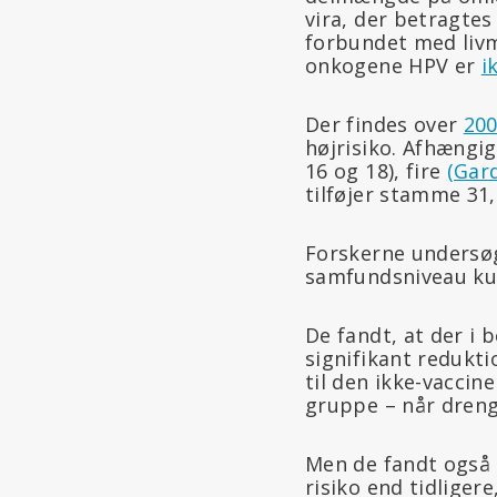
vira, der betragte
forbundet med livm
onkogene HPV er
i
Der findes over
200
højrisiko. Afhængi
16 og 18), fire
(Gard
tilføjer stamme 31, 
Forskerne undersøg
samfundsniveau ku
De fandt, at der i 
signifikant redukti
til den ikke-vacci
gruppe – når dreng
Men de fandt også
risiko end tidliger