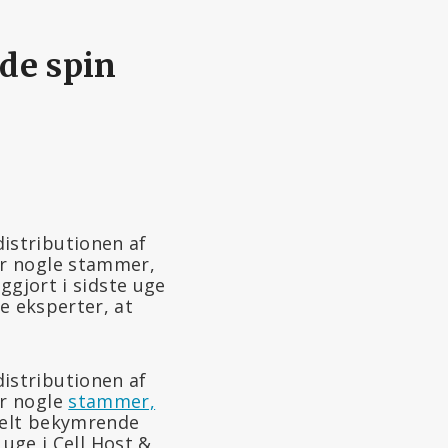
de spin
istributionen af
er nogle stammer,
ggjort i sidste uge
e eksperter, at
istributionen af
er nogle
stammer,
tielt bekymrende
 uge i Cell Host &