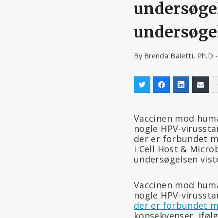
undersøge
undersøgel
By
Brenda Baletti, Ph.D 
Vaccinen mod human
nogle HPV-virussta
der er forbundet me
i Cell Host & Micr
undersøgelsen viste
Vaccinen mod human
nogle HPV-virussta
der er forbundet 
konsekvenser, ifølg