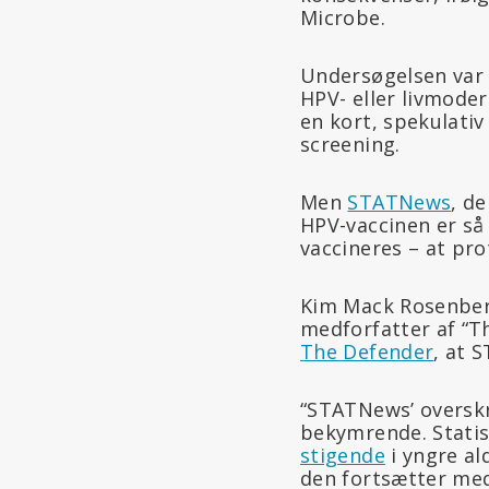
Microbe.
Undersøgelsen var i
HPV- eller livmode
en kort, spekulativ
screening.
Men
STATNews
, d
HPV-vaccinen er så 
vaccineres – at pr
Kim Mack Rosenberg
medforfatter af “
The Defender
, at 
“STATNews’ overskr
bekymrende. Statis
stigende
i yngre al
den fortsætter med 