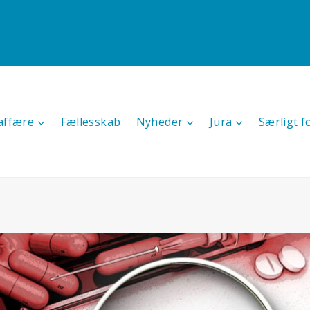
affære
Fællesskab
Nyheder
Jura
Særligt f