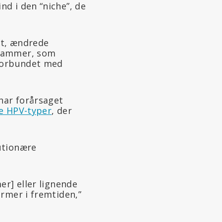
d i den “niche”, de
lt, ændrede
stammer, som
 forbundet med
har forårsaget
e HPV-typer
, der
utionære
er] eller lignende
rmer i fremtiden,”