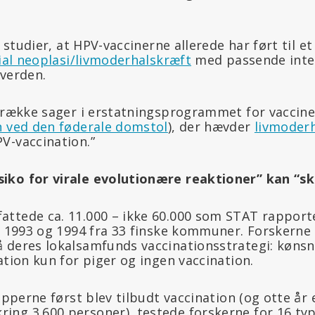
e studier, at HPV-vaccinerne allerede har ført til et
lial neoplasi/livmoderhalskræft
med passende inter
 verden.
n række sager i erstatningsprogrammet for vaccine
n ved den føderale domstol
), der hævder
livmoder
V-vaccination.”
iko for virale evolutionære reaktioner” kan “s
ttede ca. 11.000 – ikke 60.000 som STAT rapport
, 1993 og 1994 fra 33 finske kommuner. Forskerne 
 deres lokalsamfunds vaccinationsstrategi: kønsn
ation kun for piger og ingen vaccination.
rupperne først blev tilbudt vaccination (og otte år
ng 3.600 personer), testede forskerne for 16 typ