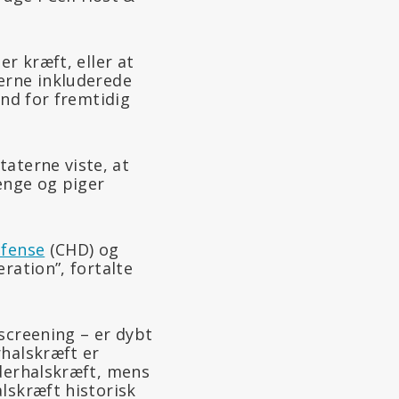
r kræft, eller at
erne inkluderede
und for fremtidig
aterne viste, at
renge og piger
efense
(CHD) og
eration”, fortalte
screening – er dybt
rhalskræft er
oderhalskræft, mens
lskræft historisk