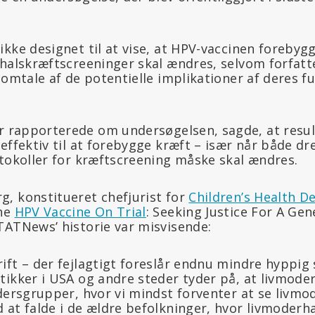
kke designet til at vise, at HPV-vaccinen forebygge
rhalskræftscreeninger skal ændres, selvom forfatt
 omtale af de potentielle implikationer af deres f
er rapporterede om undersøgelsen, sagde, at result
effektiv til at forebygge kræft – især når både d
otokoller for kræftscreening måske skal ændres.
, konstitueret chefjurist for
Children’s Health D
The
HPV Vaccine On Trial
: Seeking Justice For A Gen
STATNews’ historie var misvisende:
ift – der fejlagtigt foreslår endnu mindre hyppig 
tikker i USA og andre steder tyder på, at livmode
dersgrupper, hvor vi mindst forventer at se livm
at falde i de ældre befolkninger, hvor livmoderha