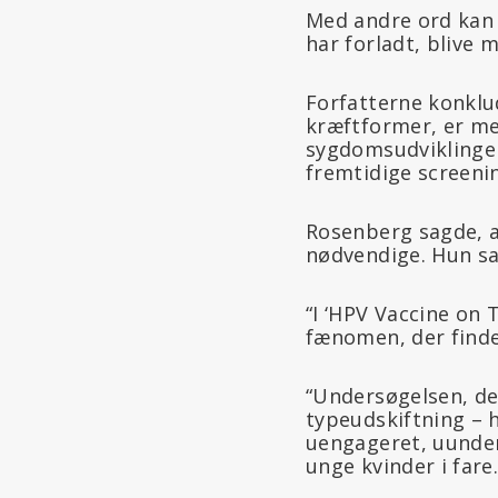
Med andre ord kan
har forladt, blive 
Forfatterne konklu
kræftformer, er me
sygdomsudviklingen
fremtidige screeni
Rosenberg sagde, a
nødvendige. Hun s
“I ‘HPV Vaccine on 
fænomen, der finde
“Undersøgelsen, de
typeudskiftning – 
uengageret, uunder
unge kvinder i fare.