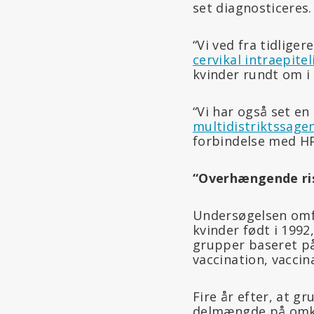
set diagnosticeres.
“Vi ved fra tidliger
cervikal intraepite
kvinder rundt om i
“Vi har også set e
multidistriktssage
forbindelse med HP
“Overhængende ris
Undersøgelsen omfa
kvinder født i 1992
grupper baseret på
vaccination, vaccin
Fire år efter, at g
delmængde på omkri