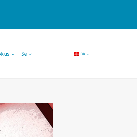
okus
Se
DK