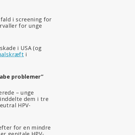
 fald i screening for
valler for unge
skade i USA (og
halskræft
i
kabe problemer”
erede – unge
inddelte dem i tre
eutral HPV-
 efter for en mindre
er genitale HPV-