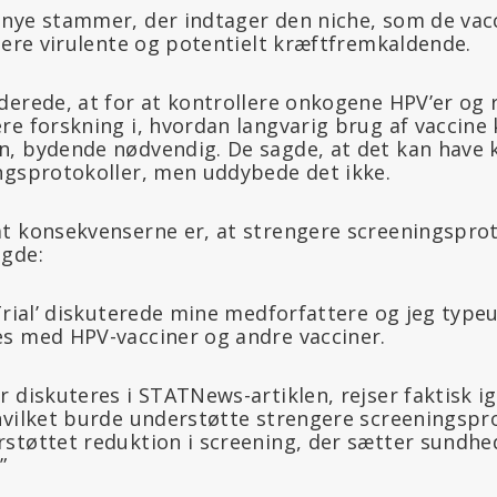
 nye stammer, der indtager den niche, som de va
mere virulente og potentielt kræftfremkaldende.
derede, at for at kontrollere onkogene HPV’er og 
re forskning i, hvordan langvarig brug af vaccine
, bydende nødvendig. De sagde, at det kan have 
ngsprotokoller, men uddybede det ikke.
t konsekvenserne er, at strengere screeningsprot
agde:
Trial’ diskuterede mine medforfattere og jeg typeu
s med HPV-vacciner og andre vacciner.
r diskuteres i STATNews-artiklen, rejser faktisk 
hvilket burde understøtte strengere screeningspro
støttet reduktion i screening, der sætter sundhed
”