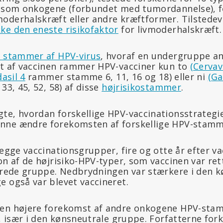
s som onkogene (forbundet med tumordannelse), f
oderhalskræft eller andre kræftformer. Tilstedev
kke den eneste risikofaktor
for livmoderhalskræft.
 stammer af HPV-virus
, hvoraf en undergruppe an
gt af vaccinen rammer HPV-vacciner kun to
(Cervav
asil 4
rammer stamme 6, 11, 16 og 18) eller ni
(Ga
33, 45, 52, 58) af disse
højrisikostammer
.
te, hvordan forskellige HPV-vaccinationsstrategi
nne ændre forekomsten af forskellige HPV-stamm
begge vaccinationsgrupper, fire og otte år efter va
on af de højrisiko-HPV-typer, som vaccinen var ret
nerede gruppe. Nedbrydningen var stærkere i den 
e også var blevet vaccineret.
 en højere forekomst af andre onkogene HPV-sta
e, især i den kønsneutrale gruppe. Forfatterne fork