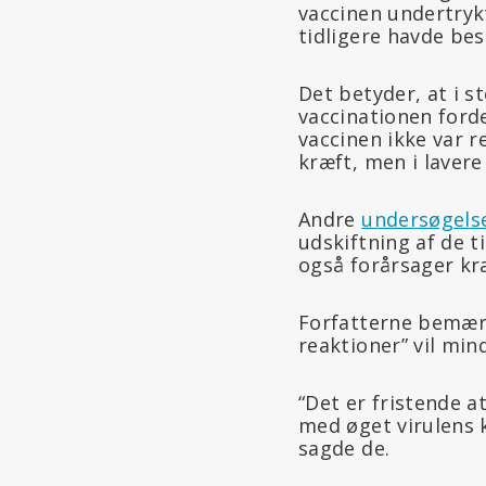
vaccinen undertryk
tidligere havde bes
Det betyder, at i 
vaccinationen for
vaccinen ikke var 
kræft, men i lavere
Andre
undersøgels
udskiftning af de 
også forårsager kr
Forfatterne bemærk
reaktioner” vil min
“Det er fristende a
med øget virulens 
sagde de.