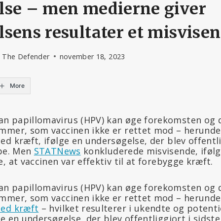
lse – men medierne giver
sens resultater et misvisen
- The Defender
november 18, 2023
More
 papillomavirus (HPV) kan øge forekomsten og d
mmer, som vaccinen ikke er rettet mod – herund
d kræft, ifølge en undersøgelse, der blev offentli
obe. Men
STATNews
konkluderede misvisende, ifølg
, at vaccinen var effektiv til at forebygge kræft.
 papillomavirus (HPV) kan øge forekomsten og d
mmer, som vaccinen ikke er rettet mod – herund
med kræft
– hvilket resulterer i ukendte og poten
e en undersøgelse, der blev offentliggjort i sidste