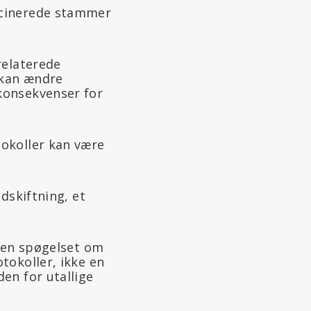
ccinerede stammer
relaterede
 kan ændre
konsekvenser for
okoller kan være
dskiftning, et
igen spøgelset om
tokoller, ikke en
en for utallige