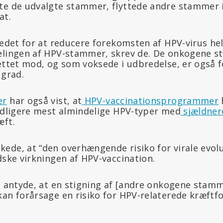
te de udvalgte stammer, flyttede andre stammer in
at.
stedet for at reducere forekomsten af HPV-virus he
delingen af HPV-stammer, skrev de. De onkogene 
rettet mod, og som voksede i udbredelse, er også
 grad.
er
har også vist, at
HPV-vaccinationsprogrammer
tidligere mest almindelige HPV-typer med
sjældner
æft.
ede, at “den overhængende risiko for virale evol
dske virkningen af HPV-vaccination.
t antyde, at en stigning af [andre onkogene stamm
kan forårsage en risiko for HPV-relaterede kræftfo