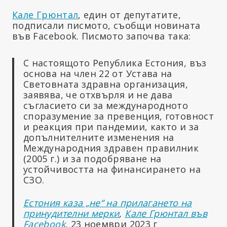
Кале Грюнтал
, един от депутатите,
подписали писмото, съобщи новината
във Facebook. Писмото започва така:
С настоящото Република Естония, въз
основа на член 22 от Устава на
Световната здравна организация,
заявява, че отхвърля и не дава
съгласието си за международното
споразумение за превенция, готовност
и реакция при пандемии, както и за
допълнителните изменения на
Международния здравен правилник
(2005 г.) и за подобряване на
устойчивостта на финансирането на
СЗО.
Естония каза „не“ на прилагането на
принудителни мерки
,
Кале Грюнтал във
Facebook
, 23 ноември 2023 г