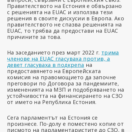
Правителството на Естония е обвързано
с решенията на EUAC и използва тези
решения в своите дискусии в Европа. Ако
правителството не спазва решенията на
EUAC, то трябва да предостави на EUAC
причините за това.
На заседанието през март 2022 г.
трима
членове на EUAC гласуваха против, а
девет гласуваха в подкрепа
на
предоставянето на Европейската
комисия на правомощието да започне
преговори по Договора за пандемиите,
измененията на МЗП и подобряването на
устойчивостта на финансирането на СЗО
от името на Република Естония.
Сега парламентът на Естония се
произнесе. По-долу е поместено копие от
писмото на парламентаристите до СЗО, в