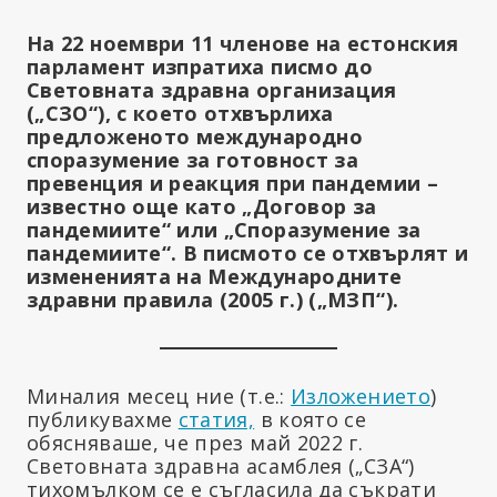
На 22 ноември 11 членове на естонския
парламент изпратиха писмо до
Световната здравна организация
(„СЗО“), с което отхвърлиха
предложеното международно
споразумение за готовност за
превенция и реакция при пандемии –
известно още като „Договор за
пандемиите“ или „Споразумение за
пандемиите“. В писмото се отхвърлят и
измененията на Международните
здравни правила (2005 г.) („МЗП“).
Миналия месец ние (т.е.:
Изложението
)
публикувахме
статия,
в която се
обясняваше, че през май 2022 г.
Световната здравна асамблея („СЗА“)
тихомълком се е съгласила да съкрати