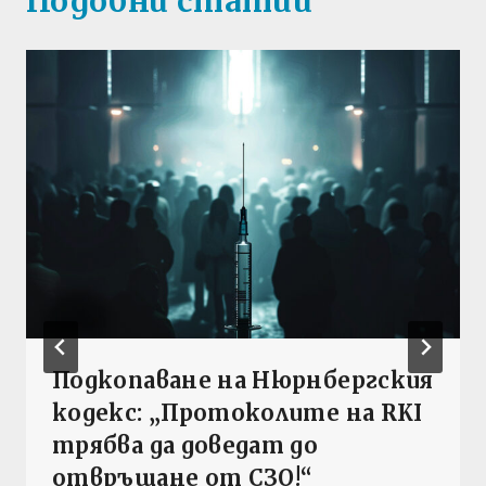
Подобни статии
Подкопаване на Нюрнбергския
кодекс: „Протоколите на RKI
трябва да доведат до
отвръщане от СЗО!“