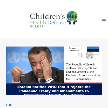
Към
съдържанието
СЗО