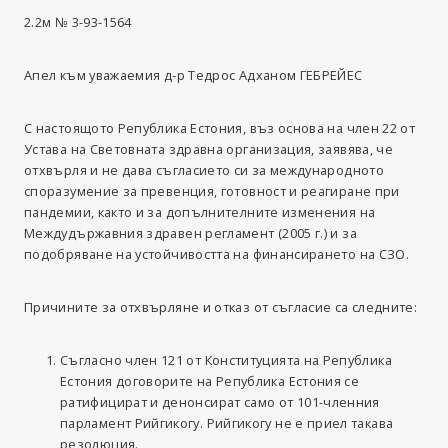
2.2м № 3-93-1564
Апел към уважаемия д-р Тедрос Адханом ГЕБРЕЙЕС
С настоящото Република Естония, въз основа на член 22 от
Устава на Световната здравна организация, заявява, че
отхвърля и не дава съгласието си за международното
споразумение за превенция, готовност и реагиране при
пандемии, както и за допълнителните изменения на
Междудържавния здравен регламент (2005 г.) и за
подобряване на устойчивостта на финансирането на СЗО.
Причините за отхвърляне и отказ от съгласие са следните:
Съгласно член 121 от Конституцията на Република
Естония договорите на Република Естония се
ратифицират и денонсират само от 101-членния
парламент Рийгикогу. Рийгикогу не е приел такава
резолюция.