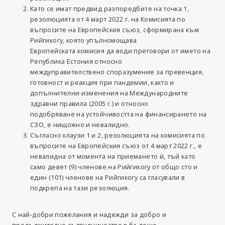
Като се имат предвид разпоредбите на точка 1,
резолюцията от 4 март 2022 г. на Комисията по
въпросите на Европейския съюз, сформирана към
Рийгикогу, която упълномощава
Европейската комисия да води преговори от името на
Република Естония относно
междуправителствено споразумение за превенция,
готовност и реакция при пандемии, както и
допълнителни изменения на Международните
здравни правила (2005 г.) и относно
подобряване на устойчивостта на финансирането на
СЗО, е нищожно и невалидно.
Съгласно клаузи 1 и 2, резолюцията на комисията по
въпросите на Европейския съюз от 4 март 2022 г., е
невалидна от момента на приемането ѝ, тъй като
само девет (9) членове на Рийгикогу от общо сто и
един (101) членове на Рийгикогу са гласували в
подкрепа на тази резолюция.
С най-добри пожелания и надежди за добро и
продължително сътрудничество в бъдеще.