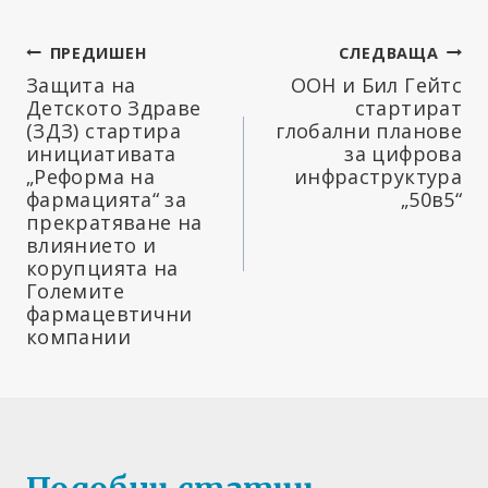
Навигация
ПРЕДИШЕН
СЛЕДВАЩА
Защита на
ООН и Бил Гейтс
Детското Здраве
стартират
(ЗДЗ) стартира
глобални планове
инициативата
за цифрова
„Реформа на
инфраструктура
фармацията“ за
„50в5“
прекратяване на
влиянието и
корупцията на
Големите
фармацевтични
компании