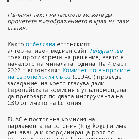
Пълният текст на писмото можете да
прочетете в изображението в края на тази
статия.
Както
отбелязва
естонският
алтернативен медиен сайт
Telegram.ee
,
това противоречи на решение, взето в
началото на миналата година. На 4 март
2022 г. естонският
Комитет по въпросите
на Европейския съюз
(„EUAC“) проведе
заседание, на което гласува дали
Европейската комисия е упълномощена
да преговаря по двата инструмента на
СЗО от името на Естония.
EUAC е постоянна комисия на
парламента на Естония (Riigikogu) и има
решаваща и координираща роля по
въпроси, свързани с Европейския съюз.