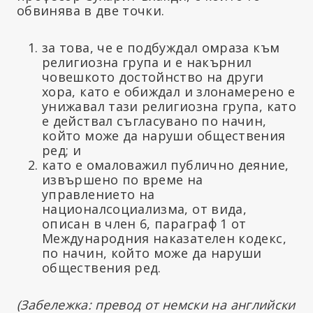
обвинява в две точки.
за това, че е подбуждал омраза към
религиозна група и е накърнил
човешкото достойнство на други
хора, като е обиждал и злонамерено е
унижавал тази религиозна група, като
е действал съгласувано по начин,
който може да наруши обществения
ред; и
като е омаловажил публично деяние,
извършено по време на
управлението на
националсоциализма, от вида,
описан в член 6, параграф 1 от
Международния наказателен кодекс,
по начин, който може да наруши
обществения ред.
(Забележка: превод от немски на английски