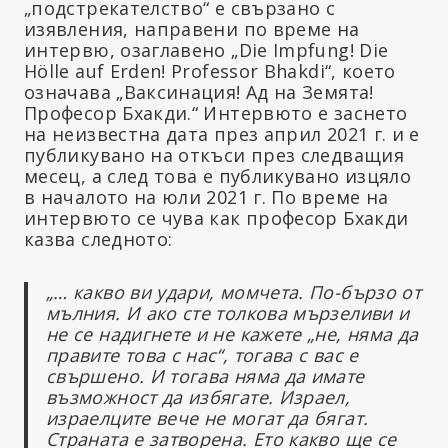
„подстрекателство“ е свързано с
изявления, направени по време на
интервю, озаглавено „Die Impfung! Die
Hölle auf Erden! Professor Bhakdi“, което
означава „Ваксинация! Ад на Земята!
Професор Бхакди.“ Интервюто е заснето
на неизвестна дата през април 2021 г. и е
публикувано на откъси през следващия
месец, а след това е публикувано изцяло
в началото на юли 2021 г. По време на
интервюто се чува как професор Бхакди
казва следното:
„… какво ви удари, момчета. По-бързо от
мълния. И ако сте толкова мързеливи и
не се надигнете и не кажете „не, няма да
правите това с нас“, тогава с вас е
свършено. И тогава няма да имате
възможност да избягате. Израел,
израелците вече не могат да бягат.
Страната е затворена. Ето какво ще се