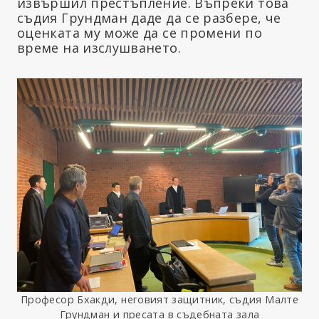
извършил престъпление. Въпреки това
съдия Грундман даде да се разбере, че
оценката му може да се промени по
време на изслушването.
Професор Бхакди, неговият защитник, съдия Малте
Грундман и пресата в съдебната зала