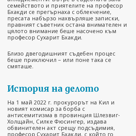
семейството и приятелите на професор
Бхакди се прегърнаха с облекчение,
пресата набързо нахвърляше записки,
правният съветник остана внимателен и
цялото внимание беше насочено към
професор Сухарит Бхакди.
Близо двегодишният съдебен процес
беше приключил – или поне така се
смяташе.
История на делото
На 1 май 2022 г. прокурорът на Кил и
новият комисар за борба с
антисемитизма в провинция Шлезвиг-
Холщайн, Силке Фюсингер, издава
обвинителен акт срещу подсъдимия,
професор Сухарит Бхакди, с който го