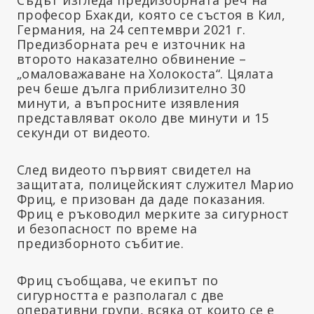
професор Бхакди, която се състоя в Кил,
Германия, на 24 септември 2021 г.
Предизборната реч е източник на
второто наказателно обвинение –
„омаловажаване на Холокоста“. Цялата
реч беше дълга приблизително 30
минути, а въпросните изявления
представляват около две минути и 15
секунди от видеото.
След видеото първият свидетел на
защитата, полицейският служител Марио
Фриц, е призован да даде показания.
Фриц е ръководил мерките за сигурност
и безопасност по време на
предизборното събитие.
Фриц съобщава, че екипът по
сигурността е разполагал с две
оперативни групи, всяка от които се е