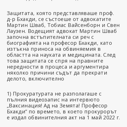
Защитата, която представляваше проф.
д-р Бхакди, се състоеше от адвокатите
Мартин Шваб, Тобиас Вайсенборн и Свен
Лаузен. Водещият адвокат Мартин Шваб
започна встъпителната си реч с
биографията на професор Бхакди, като
изтъкна приноса на обвиняемия в
областта на науката и медицината. След
това защитата се спря на правните
нередности в процеса и аргументира
няколко причини съдът да прекрати
делото, включително
1) Прокуратурата не разполагаше с
пълния видеозапис на интервюто
„Ваксинация! Ад на Земята! Професор
Бхакди“ по времето, в което прокурорът
е издал обвинителния акт на 1 май 2022 г.