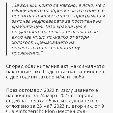
„За всички, които са наясно, е ясно, че с
официалното одобрение на ваксините е
постигнат първият етап от програмата и
започва надпреварата за постигане на
крайната цел. Тази крайна цел е
създаването на новата реалност и не
включва нищо по-малко от втори
холокост. Премахването на
човечеството в сегашното му
проявление.“
Според обвинителния акт максималното
наказание, ако бъде признат за виновен,
е две години затвор и/или глоба.
През октомври 2022 г. изслушването е
насрочено за 24 март 2023 г. Поради
съдебна грешка обаче изслушването е
отложено за 23 май 2023 г., вторник, от 9
ч. в Amtsgericht Plön (Местен съд).