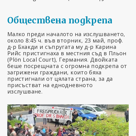
Обществена подкрепа
Малко преди началото на изслушването,
около 8:45 ч. във вторник, 23 май, проф.
д-р Бхакди и съпругата му д-р Карина
Рийс пристигнаха в местния съд в Пльон
(Plön Local Court), Германия. Двойката
беше посрещната с огромна подкрепа от
загрижени граждани, които бяха
пристигнали от цялата страна, за да
присъстват на еднодневното
изслушване.