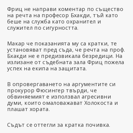
Фриц не направи коментар по същество
на речта на професор Бхакди, тъй като
беше на служба като охранител и
служител по сигурността.
Макар че показанията му са кратки, те
установяват пред съда, че речта на проф.
Бхакди не е предизвикала безредици. На
излизане от съдебната зала Фриц пожела
успех на екипа на защитата.
В опровергаването на аргументите си
прокурор Фюсингер твърди, че
обвиняемият е използвал агресивни
думи, които омаловажават Холокоста и
плашат хората.
Съдът се оттегли за кратка почивка.