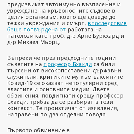
предизвикат автоимунно възпаление и
увреждане на кръвоносните съдове в
целия организъм, което ще доведе до
тежки увреждания и смърт,
впоследствие
беше потвърдена от
работата на
патолози като проф. д-р Арне Буркхард и
д-р Михаел Мьорц.
Въпреки че през предходните години
съветите на
професор Бхакди
са били
търсени от високопоставени държавни
служители, критиките му към ваксините
Ковид-19 се оказват непопулярни сред
властите и основните медии. Двете
обвинения, повдигнати срещу професор
Бхакди, трябва да се разбират в този
контекст. Те произтичат от изявления,
направени по два отделни повода.
Първото обвинение в