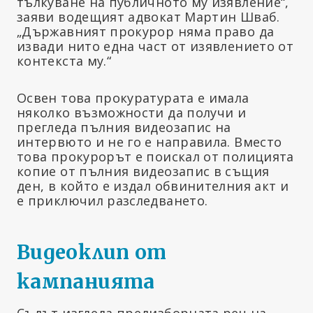
тълкуване на публичното му изявление“,
заяви водещият адвокат Мартин Шваб.
„Държавният прокурор няма право да
извади нито една част от изявлението от
контекста му.“
Освен това прокуратурата е имала
няколко възможности да получи и
прегледа пълния видеозапис на
интервюто и не го е направила. Вместо
това прокурорът е поискал от полицията
копие от пълния видеозапис в същия
ден, в който е издал обвинителния акт и
е приключил разследването.
Видеоклип от
кампанията
Съдът изгледа предизборната реч на