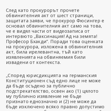
След като прокурорът прочете
обвинителния акт от шест страници,
защитата заяви, че прокурор Фюсингер е
основал обвинителния акт само на това,
че е видял части от видеозаписа от
интервюто „Ваксинация! Ад на земята!
Професор Бхакди“. Поради това оценката
на прокурора, изложена в обвинителния
акт, била ирелевантна, тъй като
изявленията на обвиняемия били
извадени от контекста.
„Според юрисдикцията на германския
Конституционен съд едно лице не може
да бъде осъдено за публично
подстрекателство, освен ако (1) цялото
му публично изявление не бъде
признато еднозначно и (2) не може да
бъде изключено всяко правно допустимо