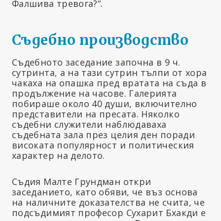
Фалшива тревога?“.
Съдебно производство
Съдебното заседание започна в 9 ч.
сутринта, а на тази сутрин тълпи от хора
чакаха на опашка пред вратата на съда в
продължение на часове. Галерията
побираше около 40 души, включително
представители на пресата. Няколко
съдебни служители наблюдаваха
съдебната зала през целия ден поради
високата популярност и политическия
характер на делото.
Съдия Малте Грундман откри
заседанието, като обяви, че въз основа
на наличните доказателства не счита, че
подсъдимият професор Сухарит Бхакди е