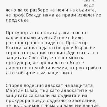
даде
ясно да се разбере на нея и на съдията,
че проф. Бхакди няма да прави изявление
пред съда.
Прокурорът го попита дали знае по
какви канали и уебсайтове е било
разпространено видеото. Професор
Бхакди започна да отговаря и бързо бе
спрян от правния си екип. Адвокатът на
защитата Свен Лаузен напомни на
прокурора, че преди да се обърне
директно към обвиняемия, първо трябва
да се обърне към защитника.
Според водещия адвокат на защитата
Мартин Шваб, тъй като адвокатите на
защитата са казали на съдията и на
прокурора преди съдебното заседание,
че подсъдимият няма да даде изявление,