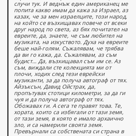
случи тук. И веднъж един американец ме
попита какво имам да кажа за Израел, аз
казах, че за мен израелците, този народ,
на който се възхищавах повече от всеки
друг народ по света, аз бях почитател на
евреите, да, знаете, че съм любител на
музиката, на изкуството. Духа на евреите
беше най-голям. Съжалявам, че трябва
да ви го кажа, да. Съжалявам, аз съм
будист…
Да, възхищавал съм им се. Аз
съм, виждали сте колекцията ми от
плочи, ходих след тези еврейски
музиканти, за да получа автограф от тях.
Айзъксън, Давид Ойстрах, да,
пропътувах стотици километри, за да ги
чуя и да получа автограф от тях.
Обожавах ги. А сега те правят това. Те,
хората, които са избягали от тази земя,
от тази земя, в която е имало архаично
зло, и са намерили своята земя.
Превърнали са собствената си страна в