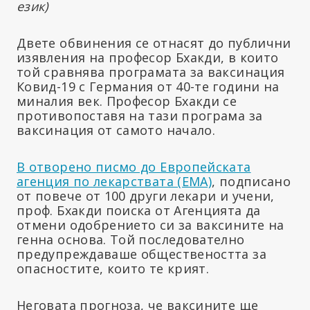
език)
Двете обвинения се отнасят до публични
изявления на професор Бхакди, в които
той сравнява програмата за ваксинация
Ковид-19 с Германия от 40-те години на
миналия век. Професор Бхакди се
противопоставя на тази програма за
ваксинация от самото начало.
В отворено писмо до Европейската
агенция по лекарствата (ЕМА)
, подписано
от повече от 100 други лекари и учени,
проф. Бхакди поиска от Агенцията да
отмени одобрението си за ваксините на
генна основа. Той последователно
предупреждаваше обществеността за
опасностите, които те крият.
Неговата прогноза, че ваксините ще