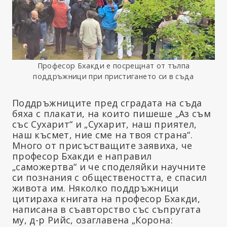
Професор Бхакди е посрещнат от тълпа
поддръжници при пристигането си в съда
Поддръжниците пред сградата на съда
бяха с плакати, на които пишеше „Аз съм
със Сухарит“ и „Сухарит, наш приятел,
наш късмет, ние сме на твоя страна“.
Много от присъстващите заявиха, че
професор Бхакди е направил
„саможертва“ и че споделяйки научните
си познания с обществеността, е спасил
живота им. Няколко поддръжници
цитираха книгата на професор Бхакди,
написана в съавторство със съпругата
му, д-р Рийс, озаглавена „Корона: