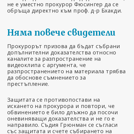
не е уместно прокурор Фюсингер да се
обръща директно към проф. д-р Бхакди.
Няма повече свидетели
Прокурорът призова да бъдат събрани
допълнителни доказателства относно
каналите за разпространение на
видеоклипа с аргумента, че
разпространението на материала трябва
да обоснове съмнението за
престъпление.
Защитата се противопостави на
искането на прокурора и повтори, че
обвинението е било длъжно да посочи
оневиняващи доказателства и не го е
направило. Съдия Грюнман се съгласи
със защитата и счете събирането на