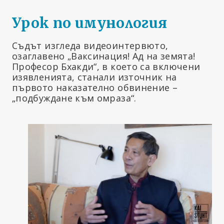
Урок по имунология
Съдът изгледа видеоинтервюто,
озаглавено „Ваксинация! Ад на земята!
Професор Бхакди“, в което са включени
изявленията, станали източник на
първото наказателно обвинение –
„подбуждане към омраза“.