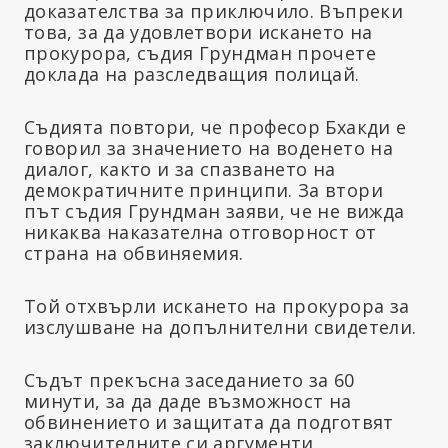
доказателства за приключило. Въпреки
това, за да удовлетвори искането на
прокурора, съдия Грундман прочете
доклада на разследващия полицай.
Съдията повтори, че професор Бхакди е
говорил за значението на воденето на
диалог, както и за спазването на
демократичните принципи. За втори
път съдия Грундман заяви, че не вижда
никаква наказателна отговорност от
страна на обвиняемия.
Той отхвърли искането на прокурора за
изслушване на допълнителни свидетели.
Съдът прекъсна заседанието за 60
минути, за да даде възможност на
обвинението и защитата да подготвят
заключителните си аргументи.