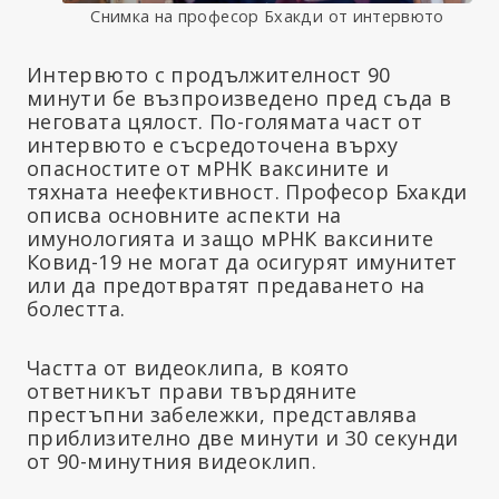
Снимка на професор Бхакди от интервюто
Интервюто с продължителност 90
минути бе възпроизведено пред съда в
неговата цялост. По-голямата част от
интервюто е съсредоточена върху
опасностите от мРНК ваксините и
тяхната неефективност. Професор Бхакди
описва основните аспекти на
имунологията и защо мРНК ваксините
Ковид-19 не могат да осигурят имунитет
или да предотвратят предаването на
болестта.
Частта от видеоклипа, в която
ответникът прави твърдяните
престъпни забележки, представлява
приблизително две минути и 30 секунди
от 90-минутния видеоклип.