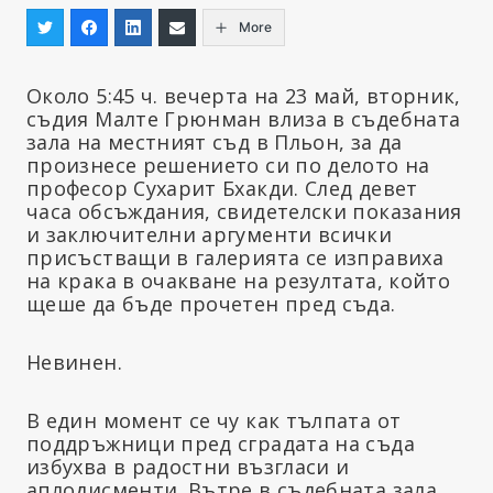
More
Около 5:45 ч. вечерта на 23 май, вторник,
съдия Малте Грюнман влиза в съдебната
зала на местният съд в Пльон, за да
произнесе решението си по делото на
професор Сухарит Бхакди. След девет
часа обсъждания, свидетелски показания
и заключителни аргументи всички
присъстващи в галерията се изправиха
на крака в очакване на резултата, който
щеше да бъде прочетен пред съда.
Невинен.
В един момент се чу как тълпата от
поддръжници пред сградата на съда
избухва в радостни възгласи и
аплодисменти. Вътре в съдебната зала