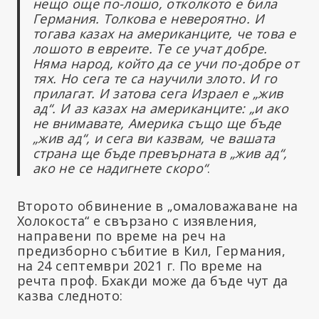
нещо още по-лошо, отколкото е била
Германия. Толкова е невероятно. И
тогава казах на американците, че това е
лошото в евреите. Те се учат добре.
Няма народ, който да се учи по-добре от
тях. Но сега те са научили злото. И го
прилагат. И затова сега Израел е „жив
ад“. И аз казах на американците: „и ако
не внимавате, Америка също ще бъде
„жив ад“, и сега ви казвам, че вашата
страна ще бъде превърната в „жив ад“,
ако не се надигнете скоро“
.
Второто обвинение в „омаловажаване на
Холокоста“ е свързано с изявления,
направени по време на реч на
предизборно събитие в Кил, Германия,
на 24 септември 2021 г. По време на
речта проф. Бхакди може да бъде чут да
казва следното: