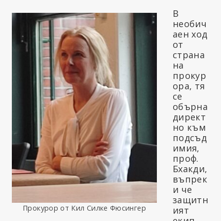
В
необич
аен ход
от
страна
на
прокур
ора, тя
се
обърна
директ
но към
подсъд
имия,
проф.
Бхакди,
въпрек
и че
защитн
Прокурор от Кил Силке Фюсингер
ият
екип