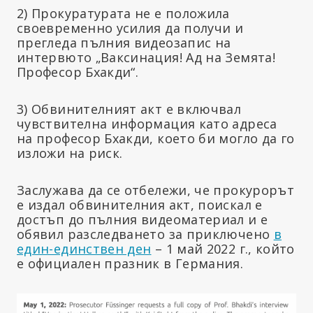
2) Прокуратурата не е положила
своевременно усилия да получи и
прегледа пълния видеозапис на
интервюто „Ваксинация! Ад на Земята!
Професор Бхакди“.
3) Обвинителният акт е включвал
чувствителна информация като адреса
на професор Бхакди, което би могло да го
изложи на риск.
Заслужава да се отбележи, че прокурорът
е издал обвинителния акт, поискал е
достъп до пълния видеоматериал и е
обявил разследването за приключено
в
един-единствен ден
– 1 май 2022 г., който
е официален празник в Германия.