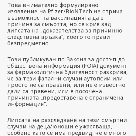
Това внимателно формулирано
изявление на Pfizer/BioNTech не отрича
възможността ваксинацията да е
причина за смъртта, но се крие зад
липсата на „доказателства за причинно-
следствена връзка“, което го прави
безпредметно.
Този публикуван по Закона за достъп до
обществена информация (FOIA) документ
за фармакологична бдителност разкрива,
че за тези фатални случаи аутопсии или
просто не са правени, или не е известно
дали са правени, или е посочена
причината „предоставена е ограничена
информация“.
Липсата на разследване на тези смъртни
случаи на деца/юноши е ужасяваща,
особено като се има предвид, че е много