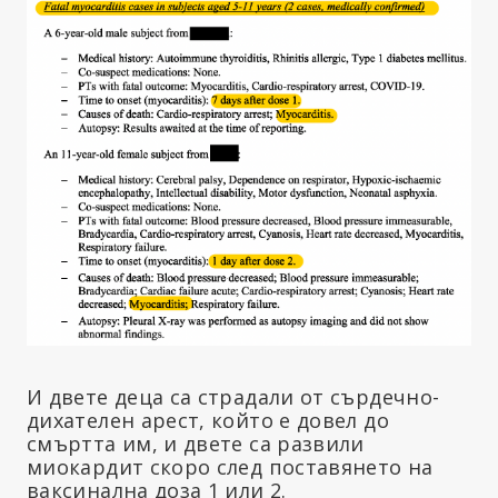
И двете деца са страдали от сърдечно-
дихателен арест, който е довел до
смъртта им, и двете са развили
миокардит скоро след поставянето на
ваксинална доза 1 или 2.