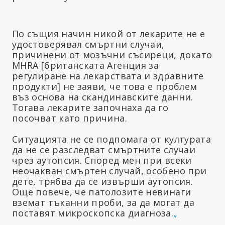
По същия начин никой от лекарите не е
удостоверявал смъртни случаи,
причинени от мозъчни съсиреци, докато
MHRA [британската Агенция за
регулиране на лекарствата и здравните
продукти] не заяви, че това е проблем
въз основа на скандинавските данни.
Тогава лекарите започнаха да го
посочват като причина.
Ситуацията не се подпомага от културата
да не се разследват смъртните случаи
чрез аутопсия. Според мен при всеки
неочакван смъртен случай, особено при
дете, трябва да се извърши аутопсия.
Още повече, че патолозите невинаги
вземат тъканни проби, за да могат да
поставят микроскопска диагноза.
„