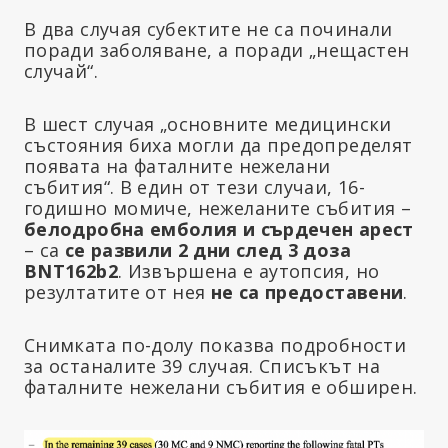
В два случая субектите не са починали
поради заболяване, а поради „нещастен
случай“.
В шест случая „основните медицински
състояния биха могли да предопределят
появата на фаталните нежелани
събития“. В един от тези случаи, 16-
годишно момиче, нежеланите събития –
белодробна емболия и сърдечен арест
– са
се развили 2 дни след 3
доза
BNT162b2
. Извършена е аутопсия, но
резултатите от нея
не са предоставени
.
Снимката по-долу показва подробности
за останалите 39 случая. Списъкът на
фаталните нежелани събития е обширен.