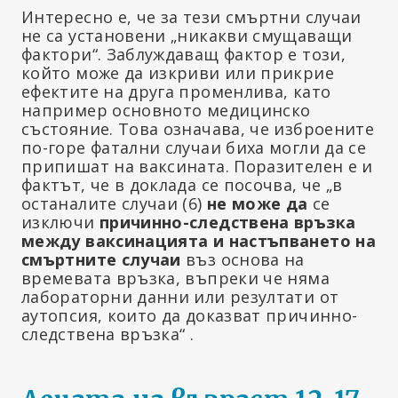
Интересно е, че за тези смъртни случаи
не са установени „никакви смущаващи
фактори“. Заблуждаващ фактор е този,
който може да изкриви или прикрие
ефектите на друга променлива, като
например основното медицинско
състояние. Това означава, че изброените
по-горе фатални случаи биха могли да се
припишат на ваксината. Поразителен е и
фактът, че в доклада се посочва, че „в
останалите случаи (6)
не може да
се
изключи
причинно-следствена връзка
между ваксинацията и настъпването на
смъртните случаи
въз основа на
времевата връзка, въпреки че няма
лабораторни данни или резултати от
аутопсия, които да доказват причинно-
следствена връзка“ .