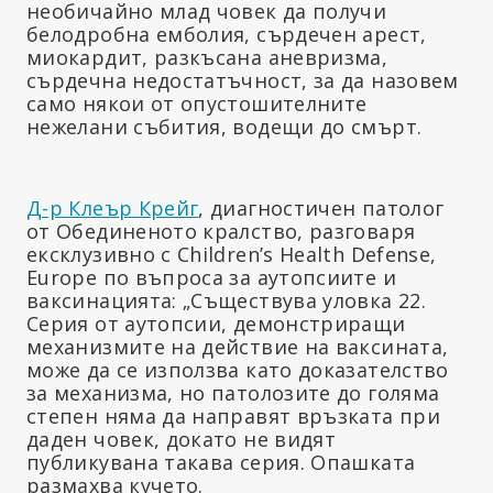
необичайно млад човек да получи
белодробна емболия, сърдечен арест,
миокардит, разкъсана аневризма,
сърдечна недостатъчност, за да назовем
само някои от опустошителните
нежелани събития, водещи до смърт.
Д-р Клеър Крейг
, диагностичен патолог
от Обединеното кралство, разговаря
ексклузивно с Children’s Health Defense,
Europe по въпроса за аутопсиите и
ваксинацията: „Съществува уловка 22.
Серия от аутопсии, демонстриращи
механизмите на действие на ваксината,
може да се използва като доказателство
за механизма, но патолозите до голяма
степен няма да направят връзката при
даден човек, докато не видят
публикувана такава серия. Опашката
размахва кучето.