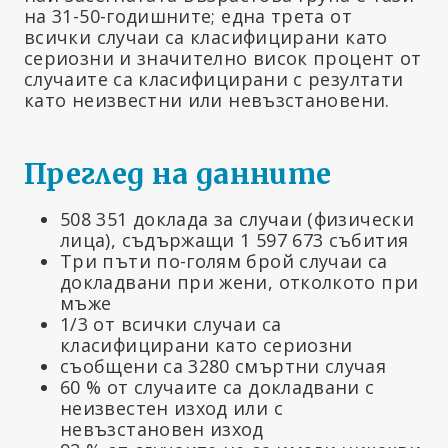
на 31-50-годишните; една трета от
всички случаи са класифицирани като
сериозни и значително висок процент от
случаите са класифицирани с резултати
като неизвестни или невъзстановени.
Преглед на данните
508 351 доклада за случаи (физически
лица), съдържащи 1 597 673 събития
Три пъти по-голям брой случаи са
докладвани при жени, отколкото при
мъже
1/3 от всички случаи са
класифицирани като сериозни
съобщени са 3280 смъртни случая
60 % от случаите са докладвани с
неизвестен изход или с
невъзстановен изход