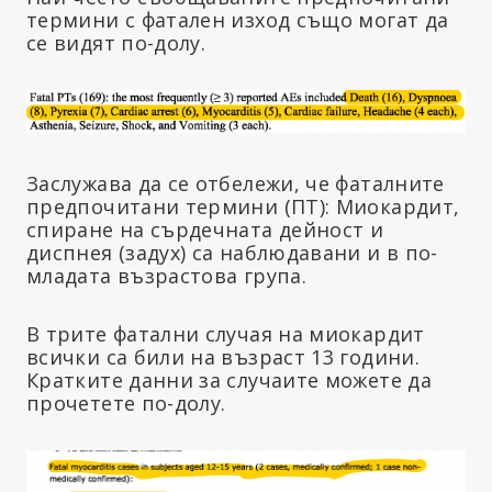
термини с фатален изход също могат да
се видят по-долу.
Заслужава да се отбележи, че фаталните
предпочитани термини (ПТ): Миокардит,
спиране на сърдечната дейност и
диспнея (задух) са наблюдавани и в по-
младата възрастова група.
В трите фатални случая на миокардит
всички са били на възраст 13 години.
Кратките данни за случаите можете да
прочетете по-долу.