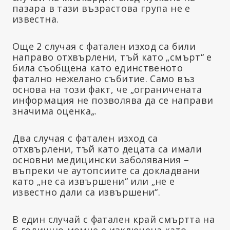
пазара в тази възрастова група не е
известна.
Още 2 случая с фатален изход са били
направо отхвърлени, тъй като „смърт“ е
била съобщена като единственото
фатално нежелано събитие. Само въз
основа на този факт, че „ограничената
информация не позволява да се направи
значима оценка
„
.
Два случая с фатален изход са
отхвърлени, тъй като децата са имали
основни медицински заболявания –
въпреки че аутопсиите са докладвани
като „не са извършени“ или „не е
известно дали са извършени“.
В един случай с фатален край смъртта на
6-годишно момче е изключена като