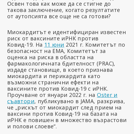
Освен това как може да се стигне до
такова заключение, когато резултатите
от аутопсията все още не са готови?
Миокардитът е идентифициран известен
риск от ваксините иРНК против
Ковид-19. На
11 юни
2021 г. Комитетът по
безопасност на ЕМА, Комитетът за
оценка на риска в областта на
фармакологичната бдителност (PRAC),
издаде становище, в което признава
миокардита и перикардита като
възможни странични ефекти на
ваксините против Ковид-19 с иРНК.
Проучване от януари 2022 г. на
Oster и
съавтори
, публикувано в JAMA, разкрива,
че „рискът от миокардит след прием на
ваксини против Ковид-19 на базата на
иРНК е повишен в множество възрастови
и полови слоеве“.