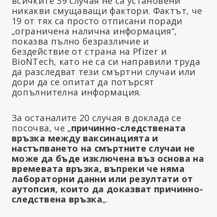
всичките 39 случая не са установени
никакви смущаващи фактори. Фактът, че
19 от тях са просто отписани поради
„ограничена налична информация“,
показва пълно безразличие и
бездействие от страна на Pfizer и
BioNTech, като не са си направили труда
да разследват тези смъртни случаи или
дори да се опитат да потърсят
допълнителна информация.
За останалите 20 случая в доклада се
посочва, че „
причинно-следствената
връзка между ваксинацията и
настъпването на смъртните случаи не
може да бъде изключена въз основа на
времевата връзка, въпреки че няма
лабораторни данни или резултати от
аутопсия, които да доказват причинно-
следствена връзка
„.