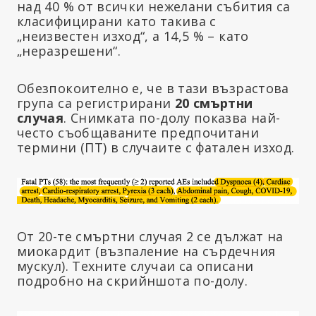
над 40 % от всички нежелани събития са
класифицирани като такива с
„неизвестен изход“, а 14,5 % – като
„неразрешени“.
Обезпокоително е, че в тази възрастова
група са регистрирани
20 смъртни
случая
. Снимката по-долу показва най-
често съобщаваните предпочитани
термини (ПТ) в случаите с фатален изход.
От 20-те смъртни случая 2 се дължат на
миокардит (възпаление на сърдечния
мускул). Техните случаи са описани
подробно на скрийншота по-долу.