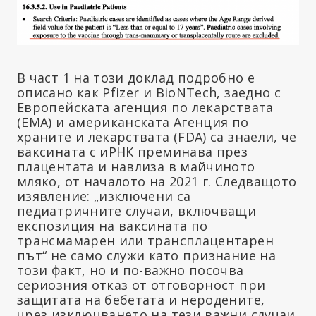
В част 1 на този доклад подробно е
описано как Pfizer и BioNTech, заедно с
Европейската агенция по лекарствата
(EMA) и американската Агенция по
храните и лекарствата (FDA) са знаели, че
ваксината с иРНК преминава през
плацентата и навлиза в майчиното
мляко, от началото на 2021 г. Следващото
изявление: „изключени са
педиатричните случаи, включващи
експозиция на ваксината по
трансмамарен или трансплацентарен
път“ не само служи като признание на
този факт, но и по-важно посочва
сериозния отказ от отговорност при
защитата на бебетата и неродените,
чрез изключването на тези важни случаи