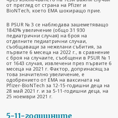
от преглед от страна на Pfizer и
BioNTech, което EMA шокиращо прие.
В PSUR № 3 се наблюдава зашеметяващо
1843% увеличение (общо 31 930
педиатрични случая) на броя на
отделните педиатрични случаи,
съобщаващи за нежелани събития, за
първите 6 месеца на 2022 г., в сравнение
с броя на случаите, съобщени в PSUR № 1
от 1643 случая, извлечени през първите 6
месеца на 2021 г. Фактор, допринасящ за
това значително увеличение, е
одобрението от ЕМА на ваксината на
Pfizer-BioNTech за 12-15-годишни деца на
28 май 2021 г. и за 5-11-годишни деца, на
25 ноември 2021 г.
5-11-годишните