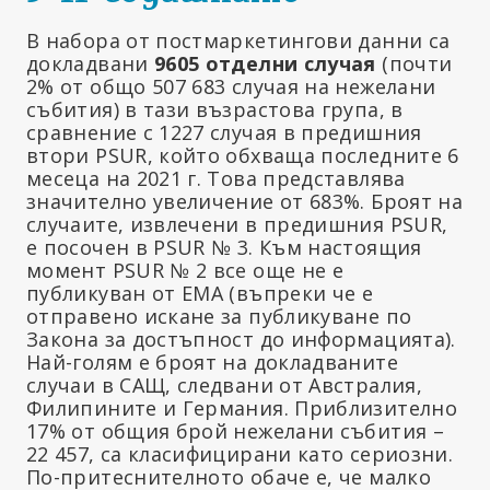
В набора от постмаркетингови данни са
докладвани
9605 отделни случая
(почти
2% от общо 507 683 случая на нежелани
събития) в тази възрастова група, в
сравнение с 1227 случая в предишния
втори PSUR, който обхваща последните 6
месеца на 2021 г. Това представлява
значително увеличение от 683%. Броят на
случаите, извлечени в предишния PSUR,
е посочен в PSUR № 3. Към настоящия
момент PSUR № 2 все още не е
публикуван от ЕМА (въпреки че е
отправено искане за публикуване по
Закона за достъпност до информацията).
Най-голям е броят на докладваните
случаи в САЩ, следвани от Австралия,
Филипините и Германия. Приблизително
17% от общия брой нежелани събития –
22 457, са класифицирани като сериозни.
По-притеснителното обаче е, че малко