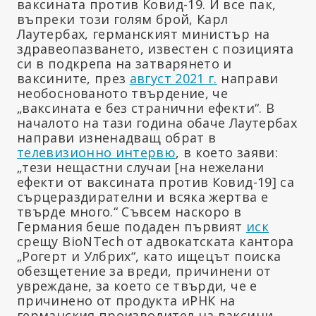
ваксината против Ковид-19. И все пак,
въпреки този голям брой, Карл
Лаутербах, германският министър на
здравеопазването, известен с позицията
си в подкрепа на затварянето и
ваксините, през
август 2021 г.
направи
необоснованото твърдение, че
„ваксината е без странични ефекти“. В
началото на тази година обаче Лаутербах
направи изненадващ обрат в
телевизионно интервю
, в което заяви:
„тези нещастни случаи [на нежелани
ефекти от ваксината против Ковид-19] са
сърцераздирателни и всяка жертва е
твърде много.“ Съвсем наскоро в
Германия беше подаден първият
иск
срещу BioNTech от адвокатската кантора
„Рогерт и Улбрих“, като ищецът поиска
обезщетение за вреди, причинени от
увреждане, за което се твърди, че е
причинено от продукта иРНК на
германския производител на ваксини.