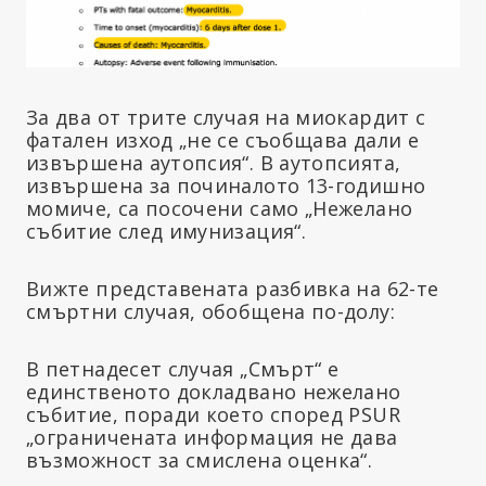
За два от трите случая на миокардит с
фатален изход „не се съобщава дали е
извършена аутопсия“. В аутопсията,
извършена за починалото 13-годишно
момиче, са посочени само „Нежелано
събитие след имунизация“.
Вижте представената разбивка на 62-те
смъртни случая, обобщена по-долу:
В петнадесет случая „Смърт“ е
единственото докладвано нежелано
събитие, поради което според PSUR
„ограничената информация не дава
възможност за смислена оценка“.