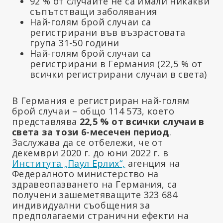
92 % от случаите не са имали никакви
съпътстващи заболявания
Най-голям брой случаи са
регистрирани във възрастовата
група 31-50 години
Най-голям брой случаи са
регистрирани в Германия (22,5 % от
всички регистрирани случаи в света)
В Германия е регистриран най-голям
брой случаи – общо 114 573, което
представлява
22,5 % от всички случаи в
света за този 6-месечен период
.
Заслужава да се отбележи, че от
декември 2020 г. до юни 2022 г. в
Института „Паул Ерлих“,
агенция на
Федералното министерство на
здравеопазването на Германия, са
получени зашеметяващите 323 684
индивидуални съобщения за
предполагаеми странични ефекти на