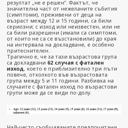
резултат „не е решен“. Фактът, че
значителна част от нежеланите събития
(симптоми), преживени от деца на
възраст между 12 и 15 години, са били
сериозни; с изход или неизвестен, или не
са били разрешени (имали са симптоми,
от които не са се възстановили) до края
на интервала на докладване, е особено
притеснителен.
Трагично е, че за тази възрастова група
са докладвани
62 случая с фатален
изход
, което е приблизително три пъти
повече, отколкото във възрастовата
група между 5 и 11 години. Разбивка на
случаите с фатален изход по възрастови
групи може да се види по-долу.
Най-често съобщаваните предпочитани