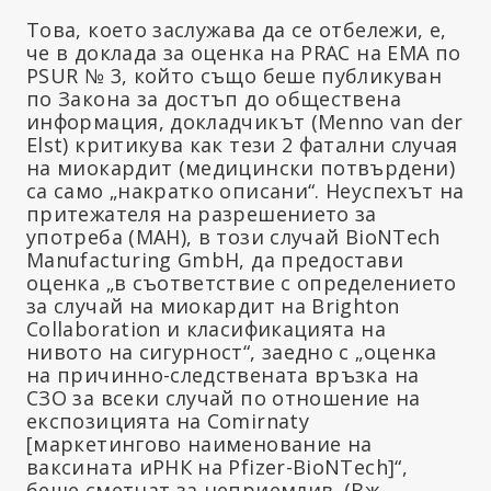
Това, което заслужава да се отбележи, е,
че в доклада за оценка на PRAC на EMA по
PSUR № 3, който също беше публикуван
по Закона за достъп до обществена
информация, докладчикът (Menno van der
Elst) критикува как тези 2 фатални случая
на миокардит (медицински потвърдени)
са само „накратко описани“. Неуспехът на
притежателя на разрешението за
употреба (MAH), в този случай BioNTech
Manufacturing GmbH, да предостави
оценка „в съответствие с определението
за случай на миокардит на Brighton
Collaboration и класификацията на
нивото на сигурност“, заедно с „оценка
на причинно-следствената връзка на
СЗО за всеки случай по отношение на
експозицията на Comirnaty
[маркетингово наименование на
ваксината иРНК на Pfizer-BioNTech]“,
беше сметнат за неприемлив. (Вж.