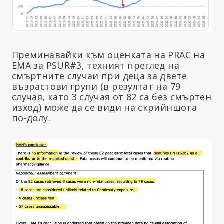
Преминавайки към оценката на PRAC на
EMA за PSUR#3, техният преглед на
смъртните случаи при деца за двете
възрастови групи (в резултат на 79
случая, като 3 случая от 82 са без смъртен
изход) може да се види на скрийншота
по-долу.