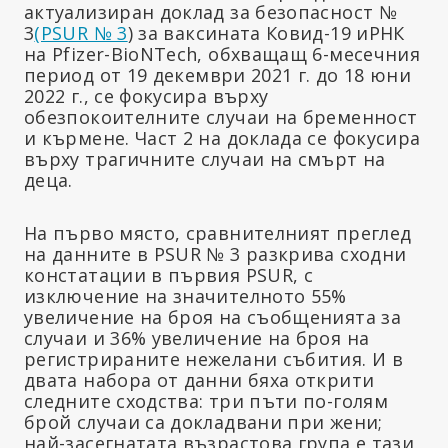
актуализиран доклад за безопасност №
3
(PSUR № 3
) за ваксината Ковид-19 иРНК
на Pfizer-BioNTech, обхващащ 6-месечния
период от
19 декември 2021 г. до 18 юни
2022 г., се фокусира върху
обезпокоителните случаи на бременност
и кърмене. Част 2 на доклада се фокусира
върху трагичните случаи на смърт на
деца.
На първо място, сравнителният преглед
на данните в PSUR № 3 разкрива сходни
констатации в първия PSUR, с
изключение на значителното 55%
увеличение на броя на съобщенията за
случаи и 36% увеличение на броя на
регистрираните нежелани събития. И в
двата набора от данни бяха открити
следните сходства: три пъти по-голям
брой случаи са докладвани при жени;
най-засегнатата възрастова група е тази