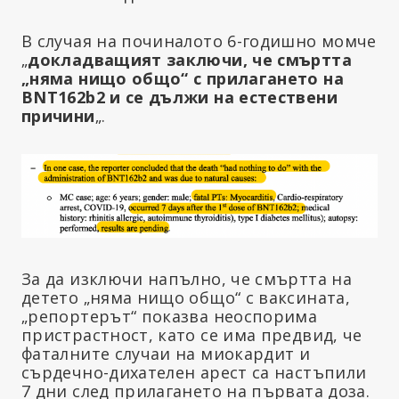
В случая на починалото 6-годишно момче
„
докладващият заключи, че смъртта
„няма нищо общо“ с прилагането на
BNT162b2 и се дължи на естествени
причини
„.
За да изключи напълно, че смъртта на
детето „няма нищо общо“ с ваксината,
„репортерът“ показва неоспорима
пристрастност, като се има предвид, че
фаталните случаи на миокардит и
сърдечно-дихателен арест са настъпили
7 дни след прилагането на първата доза.