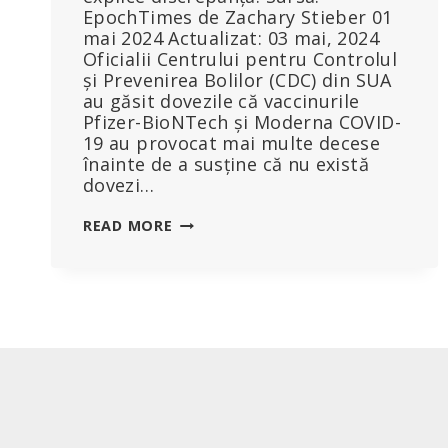
EpochTimes de Zachary Stieber 01
mai 2024 Actualizat: 03 mai, 2024
Oficialii Centrului pentru Controlul
și Prevenirea Bolilor (CDC) din SUA
au găsit dovezile că vaccinurile
Pfizer-BioNTech și Moderna COVID-
19 au provocat mai multe decese
înainte de a susține că nu există
dovezi…
EXCLUSIV:
READ MORE
CDC
A
GĂSIT
DOVEZI
CĂ
VACCINURILE
COVID-
19
AU
CAUZAT