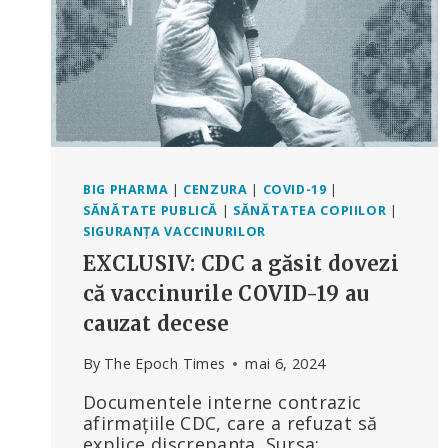
BIG PHARMA
|
CENZURA
|
COVID-19
|
SĂNĂTATE PUBLICĂ
|
SĂNĂTATEA COPIILOR
|
SIGURANȚA VACCINURILOR
EXCLUSIV: CDC a găsit dovezi
că vaccinurile COVID-19 au
cauzat decese
By
The Epoch Times
mai 6, 2024
Documentele interne contrazic
afirmațiile CDC, care a refuzat să
explice discrepanța. Sursa: