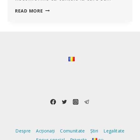
DE
READ MORE
CE
OMS
FACE
AFIRMAȚII
FALSE
CU
REFERIRE
LA
PROPUNERILE
DE
CONFISCARE
A
SUVERANITĂȚII
STATELOR?
Despre
Acționați
Comunitate
Știri
Legalitate
Focus special
Privește