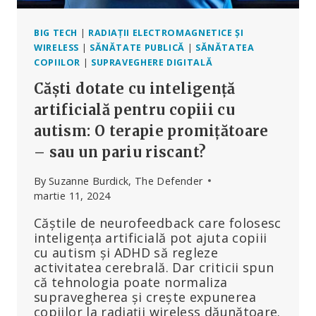
BIG TECH
|
RADIAȚII ELECTROMAGNETICE ȘI
WIRELESS
|
SĂNĂTATE PUBLICĂ
|
SĂNĂTATEA
COPIILOR
|
SUPRAVEGHERE DIGITALĂ
Căști dotate cu inteligență
artificială pentru copiii cu
autism: O terapie promițătoare
– sau un pariu riscant?
By
Suzanne Burdick, The Defender
martie 11, 2024
Căștile de neurofeedback care folosesc
inteligența artificială pot ajuta copiii
cu autism și ADHD să regleze
activitatea cerebrală. Dar criticii spun
că tehnologia poate normaliza
supravegherea și crește expunerea
copiilor la radiații wireless dăunătoare.