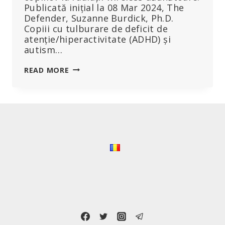
Publicată inițial la 08 Mar 2024, The
Defender, Suzanne Burdick, Ph.D.
Copiii cu tulburare de deficit de
atenție/hiperactivitate (ADHD) și
autism…
CĂȘTI
READ MORE
DOTATE
CU
INTELIGENȚĂ
ARTIFICIALĂ
PENTRU
COPIII
CU
AUTISM:
O
TERAPIE
PROMIȚĂTOARE
–
SAU
UN