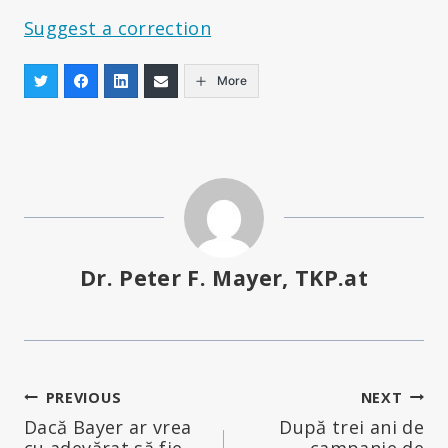
Suggest a correction
More
Dr. Peter F. Mayer, TKP.at
Navigare
PREVIOUS
NEXT
Dacă Bayer ar vrea
După trei ani de
în
cu adevărat să fie
campanie de