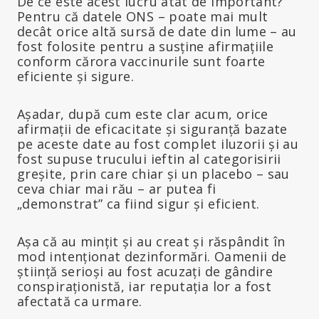
De ce este acest lucru atât de important?
Pentru că datele ONS – poate mai mult
decât orice altă sursă de date din lume – au
fost folosite pentru a susține afirmațiile
conform cărora vaccinurile sunt foarte
eficiente și sigure.
Așadar, după cum este clar acum, orice
afirmații de eficacitate și siguranță bazate
pe aceste date au fost complet iluzorii și au
fost supuse trucului ieftin al categorisirii
greșite, prin care chiar și un placebo – sau
ceva chiar mai rău – ar putea fi
„demonstrat” ca fiind sigur și eficient.
Așa că au mințit și au creat și răspândit în
mod intenționat dezinformări. Oamenii de
știință serioși au fost acuzați de gândire
conspiraționistă, iar reputația lor a fost
afectată ca urmare.