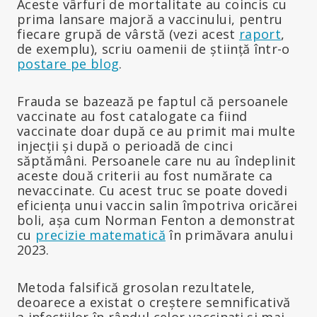
Aceste vârfuri de mortalitate au coincis cu
prima lansare majoră a vaccinului, pentru
fiecare grupă de vârstă (vezi acest
raport
,
de exemplu), scriu oamenii de știință într-o
postare pe blog
.
Frauda se bazează pe faptul că persoanele
vaccinate au fost catalogate ca fiind
vaccinate doar după ce au primit mai multe
injecții și după o perioadă de cinci
săptămâni. Persoanele care nu au îndeplinit
aceste două criterii au fost numărate ca
nevaccinate. Cu acest truc se poate dovedi
eficiența unui vaccin salin împotriva oricărei
boli, așa cum Norman Fenton a demonstrat
cu
precizie matematică
în primăvara anului
2023.
Metoda falsifică grosolan rezultatele,
deoarece a existat o creștere semnificativă
a infecțiilor în rândul celor vaccinați și mai