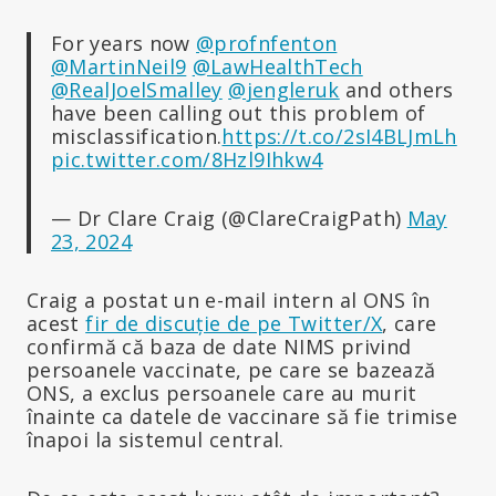
For years now
@profnfenton
@MartinNeil9
@LawHealthTech
@RealJoelSmalley
@jengleruk
and others
have been calling out this problem of
misclassification.
https://t.co/2sI4BLJmLh
pic.twitter.com/8Hzl9Ihkw4
— Dr Clare Craig (@ClareCraigPath)
May
23, 2024
Craig a postat un e-mail intern al ONS în
acest
fir de discuție de pe Twitter/X
, care
confirmă că baza de date NIMS privind
persoanele vaccinate, pe care se bazează
ONS, a exclus persoanele care au murit
înainte ca datele de vaccinare să fie trimise
înapoi la sistemul central.