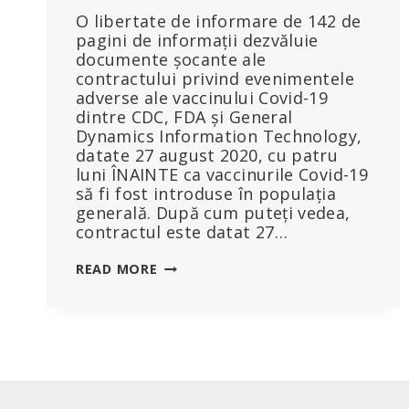
O libertate de informare de 142 de
pagini de informații dezvăluie
documente șocante ale
contractului privind evenimentele
adverse ale vaccinului Covid-19
dintre CDC, FDA și General
Dynamics Information Technology,
datate 27 august 2020, cu patru
luni ÎNAINTE ca vaccinurile Covid-19
să fi fost introduse în populația
generală. După cum puteți vedea,
contractul este datat 27…
CONTRACTELE
READ MORE
CDC
ȘI
FDA
ARATĂ
CĂ
S-
AU