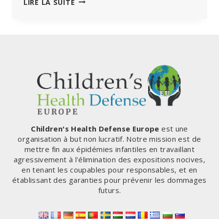
LA
LIRE LA SUITE
LOI
SUR
LES
SERVICES
NUMÉRIQUES
DEVRAIT
VOUS
INQUIÉTER
AU
PLUS
HAUT
POINT
Children's Health Defense Europe
est une
organisation à but non lucratif. Notre mission est de
mettre fin aux épidémies infantiles en travaillant
agressivement à l'élimination des expositions nocives,
en tenant les coupables pour responsables, et en
établissant des garanties pour prévenir les dommages
futurs.