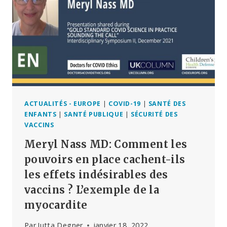
EST
EN
TRAIN
DE
S’ÉTEINDRE.
NOTRE
MOUVEMENT
POUR
LA
LIBERTÉ,
ACTUALITÉS - EUROPE
|
COVID-19
|
SANTÉ DES
LA
ENFANTS
|
SANTÉ PUBLIQUE
|
SÉCURITÉ DES
DÉMOCRATIE,
VACCINS
LA
Meryl Nass MD: Comment les
VÉRITÉ
ET
pouvoirs en place cachent-ils
LES
les effets indésirables des
DROITS
vaccins ? L’exemple de la
DE
L’HOMME
myocardite
EST
EN
Par
Jutta Degner
janvier 18, 2022