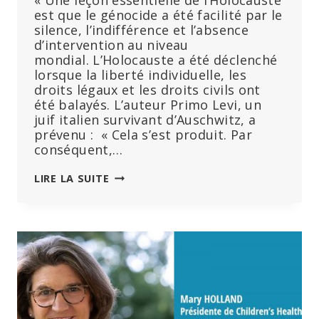
est que le génocide a été facilité par le
silence, l’indifférence et l’absence
d’intervention au niveau
mondial. L’Holocauste a été déclenché
lorsque la liberté individuelle, les
droits légaux et les droits civils ont
été balayés. L’auteur Primo Levi, un
juif italien survivant d’Auschwitz, a
prévenu : « Cela s’est produit. Par
conséquent,…
VERA
LIRE LA SUITE
SHARAV
« PLUS
JAMAIS
ÇA,
C’EST
MAINTENANT
:
À
MOINS