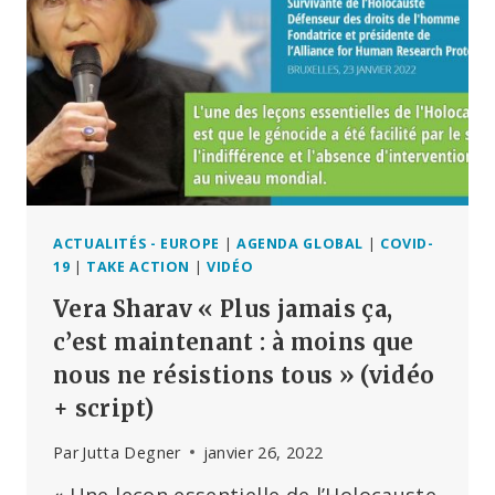
MANIFESTATIONS
EN
ALLEMAGNE
ACTUALITÉS - EUROPE
|
AGENDA GLOBAL
|
COVID-
19
|
TAKE ACTION
|
VIDÉO
Vera Sharav « Plus jamais ça,
c’est maintenant : à moins que
nous ne résistions tous » (vidéo
+ script)
Par
Jutta Degner
janvier 26, 2022
« Une leçon essentielle de l’Holocauste