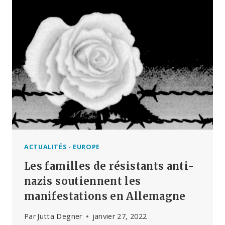
VEUT
RIEN
DIRE
SI
VOUS
RÉDUISEZ
AU
SILENCE
CEUX
QUI
ESSAIENT
D’EMPÊCHER
QUE
CELA
ACTUALITÉS - EUROPE
ARRIVE
Les familles de résistants anti-
À
NOUVEAU »
nazis soutiennent les
manifestations en Allemagne
Par
Jutta Degner
janvier 27, 2022