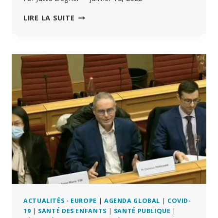
TRAIN
DE
MERYL
LIRE LA SUITE
GAGNER ».
NASS
MD:
COMMENT
LES
POUVOIRS
EN
PLACE
CACHENT-
ILS
LES
EFFETS
INDÉSIRABLES
DES
VACCINS
?
L’EXEMPLE
DE
LA
ACTUALITÉS - EUROPE
|
AGENDA GLOBAL
|
COVID-
MYOCARDITE
19
|
SANTÉ DES ENFANTS
|
SANTÉ PUBLIQUE
|