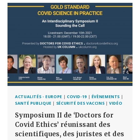
FAUCI
–
ENTRETIEN
DE
CATHERINE
AUSTIN
FITTS
ET
ROBERT
F.
KENNEDY,
JR.
ACTUALITÉS - EUROPE
|
COVID-19
|
ÉVÈNEMENTS
|
SANTÉ PUBLIQUE
|
SÉCURITÉ DES VACCINS
|
VIDÉO
Symposium II de ‘Doctors for
Covid Ethics’ réunissant des
scientifiques, des juristes et des