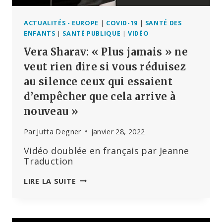
ACTUALITÉS - EUROPE
|
COVID-19
|
SANTÉ DES
ENFANTS
|
SANTÉ PUBLIQUE
|
VIDÉO
Vera Sharav: « Plus jamais » ne
veut rien dire si vous réduisez
au silence ceux qui essaient
d’empêcher que cela arrive à
nouveau »
Par
Jutta Degner
janvier 28, 2022
Vidéo doublée en français par Jeanne
Traduction
VERA
LIRE LA SUITE
SHARAV:
« PLUS
JAMAIS »
NE