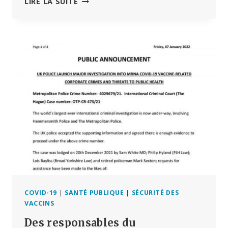
SYMPOSIUM
LIRE LA SUITE
II
DE
‘DOCTORS
FOR
COVID
ETHICS’
RÉUNISSANT
DES
SCIENTIFIQUES,
DES
JURISTES
ET
DES
ÉCONOMISTES
INTERNATIONAUX
DE
RENOM
–
COVID-19
|
SANTÉ PUBLIQUE
|
SÉCURITÉ DES
ALARME
VACCINS
SUR
Des responsables du
LA