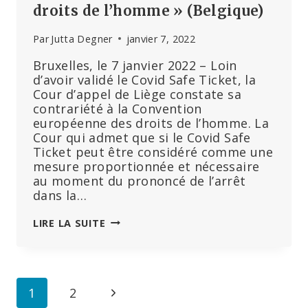
droits de l’homme » (Belgique)
Par
Jutta Degner
janvier 7, 2022
Bruxelles, le 7 janvier 2022 – Loin
d’avoir validé le Covid Safe Ticket, la
Cour d’appel de Liège constate sa
contrariété à la Convention
européenne des droits de l’homme. La
Cour qui admet que si le Covid Safe
Ticket peut être considéré comme une
mesure proportionnée et nécessaire
au moment du prononcé de l’arrêt
dans la…
ARRÊTÉ
LIRE LA SUITE
DE
LA
COUR
D’APPEL
Navigation
Page
1
2
: