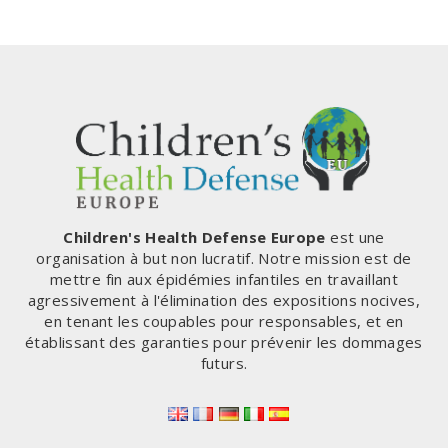
« LE
de
suivante
COVID
PASS
page
EST
CONTRAIRE
À
LA
CONVENTION
EUROPÉENNE
DES
DROITS
DE
Children's Health Defense Europe
est une
L’HOMME »
organisation à but non lucratif. Notre mission est de
(BELGIQUE)
mettre fin aux épidémies infantiles en travaillant
agressivement à l'élimination des expositions nocives,
en tenant les coupables pour responsables, et en
établissant des garanties pour prévenir les dommages
futurs.