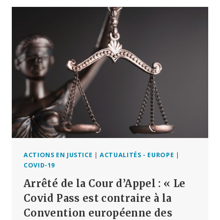
GOUVERNEMENT
BRITANNIQUE
FONT
L’OBJET
D’UNE
ENQUÊTE
DE
POLICE
CONCERNANT
LES
VACCINS
COVID
ACTIONS EN JUSTICE
|
ACTUALITÉS - EUROPE
|
COVID-19
Arrêté de la Cour d’Appel : « Le
Covid Pass est contraire à la
Convention européenne des