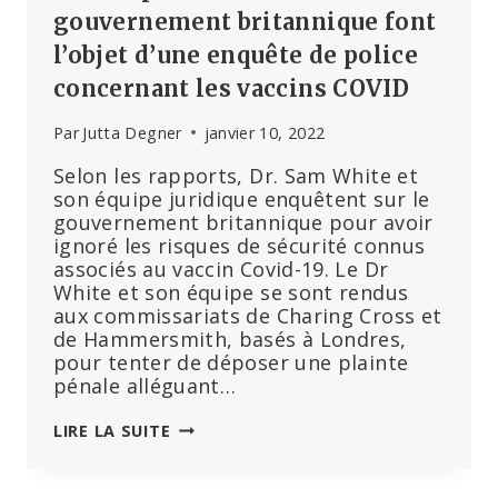
MÉDECINE,
gouvernement britannique font
LA
l’objet d’une enquête de police
PROPAGANDE
concernant les vaccins COVID
ET
LE
Par
Jutta Degner
janvier 10, 2022
DROIT.
Selon les rapports, Dr. Sam White et
son équipe juridique enquêtent sur le
gouvernement britannique pour avoir
ignoré les risques de sécurité connus
associés au vaccin Covid-19. Le Dr
White et son équipe se sont rendus
aux commissariats de Charing Cross et
de Hammersmith, basés à Londres,
pour tenter de déposer une plainte
pénale alléguant…
DES
LIRE LA SUITE
RESPONSABLES
DU