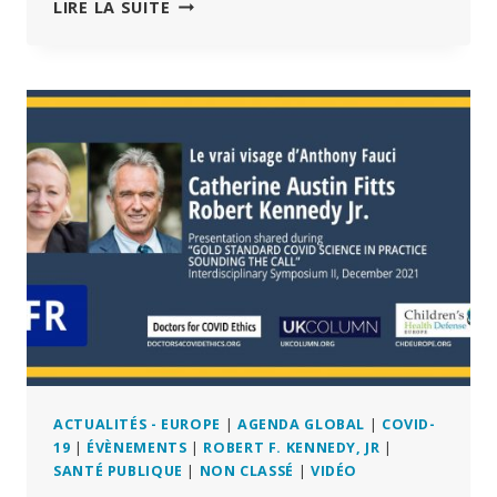
DR.
LIRE LA SUITE
CHRISTIAN
PERRONNE
AU
PARLEMENT
DU
LUXEMBOURG
–
12
JAN
2022
(VIDEO+TRANSCRIPT)
ACTUALITÉS - EUROPE
|
AGENDA GLOBAL
|
COVID-
19
|
ÉVÈNEMENTS
|
ROBERT F. KENNEDY, JR
|
SANTÉ PUBLIQUE
|
NON CLASSÉ
|
VIDÉO