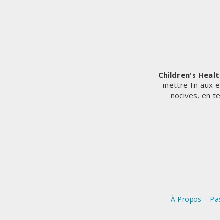
Children's Heal
mettre fin aux é
nocives, en t
À Propos
Pas