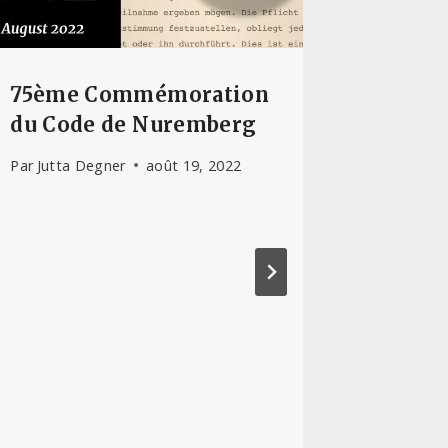
75ème Commémoration
Lettre
du Code de Nuremberg
Par
Sasha
Par
Jutta Degner
août 19, 2022