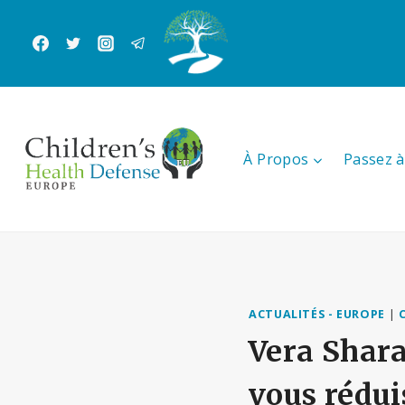
Aller
au
contenu
À Propos
Passez à 
ACTUALITÉS - EUROPE
|
Vera Shara
vous rédui