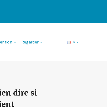
tention
Regarder
FR
en dire si
ient