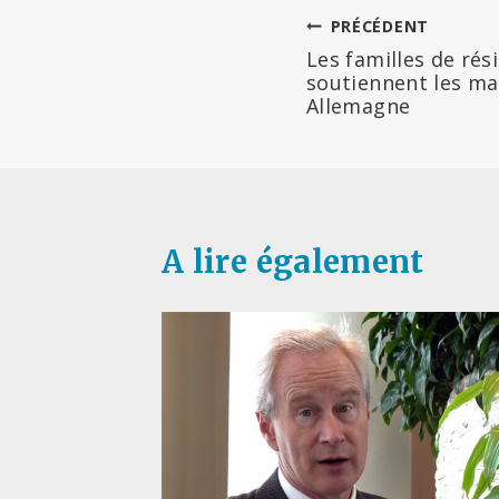
Navigation
PRÉCÉDENT
Les familles de rés
de
soutiennent les ma
Allemagne
l’article
A lire également