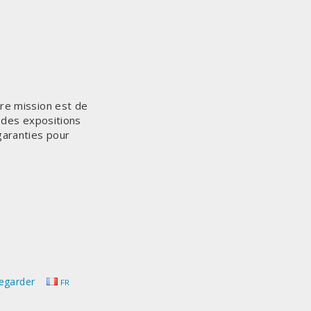
tre mission est de
n des expositions
garanties pour
egarder
FR
.