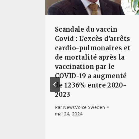
endre
Scandale du vaccin
tante :
Covid : L’excès d’arrêts
lien
cardio-pulmonaires et
uête
de mortalité après la
pportée
vaccination par le
 la
COVID-19 a augmenté
de 1236% entre 2020-
2023
Team
Par
NewsVoice Sweden
mai 24, 2024