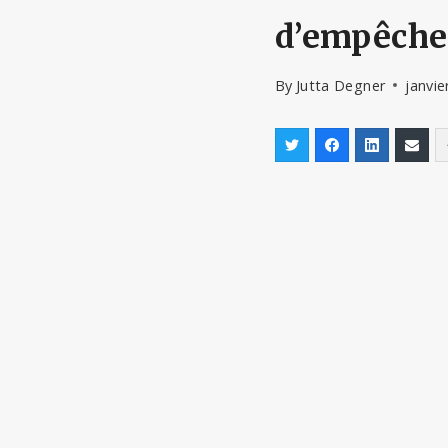
d’empêcher
By
Jutta Degner
janvie