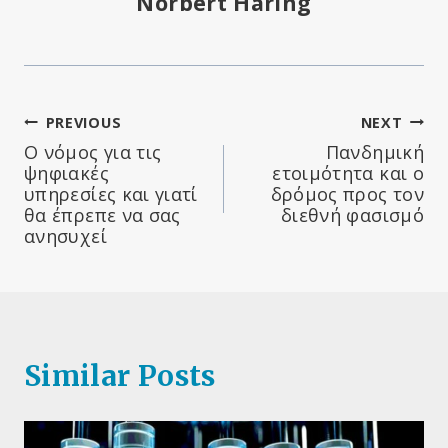
Norbert Häring
Πλοήγηση
PREVIOUS
NEXT
Ο νόμος για τις
Πανδημική
άρθρων
ψηφιακές
ετοιμότητα και ο
υπηρεσίες και γιατί
δρόμος προς τον
θα έπρεπε να σας
διεθνή φασισμό
ανησυχεί
Similar Posts