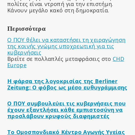
πολίτες είναι ντροπή για την επιστήμη.
Κάνουν μεγάλο κακό στη δημοκρατία.
Περισσότερα
Ο ΠΟΥ θέλει να καταστήσει τη χειραγώγηση
της κοινής γνώμης υποχρεωτική για τις
κυβερνήσεις
Βρείτε σε πολλαπλές μεταφράσεις στο
CHD
Europe
Η φάρσα της λογοκρισίας της Berliner
Zeitung: Ο φόβος ως μέσο ευθυγράμμισης
Ο ΠΟΥ συμβουλεύει τις κυβερνήσεις που
έχουν εξαντλήσει κάθε εμπιστοσύνη να
προσλάβουν κρυφούς διαφημιστές
Το Ομοσπονδιακό Κέντρο Αγωγής Υγείας