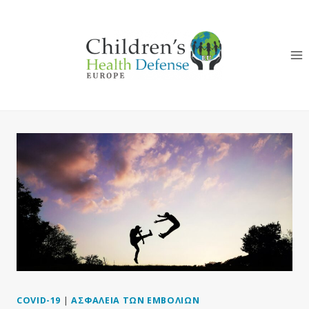
Skip
to
content
COVID-19
|
ΑΣΦΆΛΕΙΑ ΤΩΝ ΕΜΒΟΛΊΩΝ