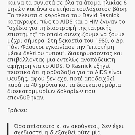
και να τα συνιστά σε όλα τα άτομα ηλικίας 6
μηνών και άνω σε ετήσια τουλάχιστον βάση.
Το τελευταίο κεφάλαιο του David Rasnick
καταγράφει πώς το AIDS και ο HIV έγιναν το
“σχέδιο για τη διαστροφή της ιατρικής
επιστήμης” το οποίο συνεχίζουμε να ζούμε
μέχρι σήμερα. Στη δεκαετία του 1980, ο Δρ.
Τόνι Φάουτσι εγκαινίασε την “επιστήμη
μέσω δελτίου τύπου”, διακηρύσσοντας και
επιβάλλοντας μια εντελώς αναπόδεικτη
αφήγηση για το AIDS. Ο Rasnick εξηγεί
πειστικά ότι η ορθοδοξία για το AIDS είναι
ψευδής, αφού δεν έχει ποτέ αποδειχθεί
παρά τα 40 χρόνια και τα δισεκατομμύρια
δισεκατομμυρίων δολαρίων που
επενδύθηκαν.
Γράφει:
Όσο απίστευτο κι αν ακούγεται, δεν έχει
σχεδιαστεί ή διεξαχθεί ούτε μία