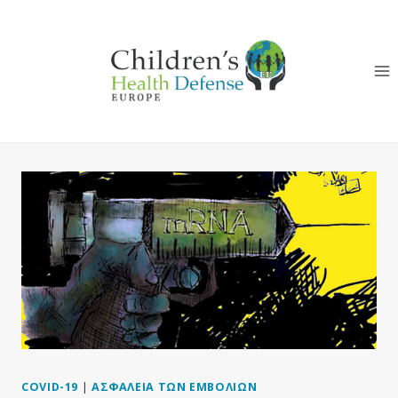
Skip
to
content
COVID-19
|
ΑΣΦΆΛΕΙΑ ΤΩΝ ΕΜΒΟΛΊΩΝ