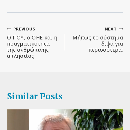
Πλοήγηση
PREVIOUS
NEXT
Ο ΠΟΥ, ο ΟΗΕ και η
Μήπως το σύστημα
άρθρων
πραγματικότητα
διψά για
της ανθρώπινης
περισσότερα;
απληστίας
Similar Posts