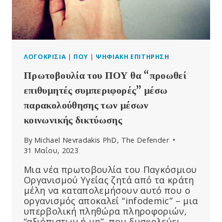
ΑΣΦΆΛΕΙΑΣ”
–
ΑΛΛΆ
Η
WSJ
ΜΌΛΙΣ
ΛΟΓΟΚΡΙΣΊΑ
|
ΠΟΥ
|
ΨΗΦΙΑΚΉ ΕΠΙΤΉΡΗΣΗ
ΜΑΣ
Πρωτοβουλία του ΠΟΥ θα “προωθεί
ΈΔΕΙΞΕ
ΌΤΙ
επιθυμητές συμπεριφορές” μέσω
Η
παρακολούθησης των μέσων
META
κοινωνικής δικτύωσης
ΚΑΤΕΥΘΎΝΕΙ
ΤΟΥΣ
By
Michael Nevradakis PhD, The Defender
ΠΕΛΆΤΕΣ
31 Μαΐου, 2023
ΤΗΣ
ΣΕ
Μια νέα πρωτοβουλία του Παγκόσμιου
ΙΣΤΟΣΕΛΊΔΕΣ
Οργανισμού Υγείας ζητά από τα κράτη
ΣΕΞΟΥΑΛΙΚΉΣ
μέλη να καταπολεμήσουν αυτό που ο
ΚΑΚΟΠΟΊΗΣΗΣ
οργανισμός αποκαλεί “infodemic” – μια
ΠΑΙΔΙΏΝ
υπερβολική πληθώρα πληροφοριών,
“αξιόπιστων ή μη”, που δυσκολεύει