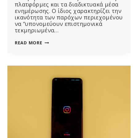
πλατφόρμες και τα διαδικτυακά μέσα
ενημέρωσης. Ο ίδιος χαρακτηρίζει την
ικανότητα των παρόχων περιεχομένου
να “υπονομεύουν επιστημονικά
τεκμηριωμένα…
Ο
READ MORE
ΟΗΕ
ΣΧΕΔΙΆΖΕΙ
ΝΑ
ΕΦΑΡΜΌΣΕΙ
ΠΑΓΚΟΣΜΊΩΣ
ΤΗΝ
ΠΡΟΣΈΓΓΙΣΗ
ΤΗΣ
ΕΕ
ΓΙΑ
ΤΗ
ΛΟΓΟΚΡΙΣΊΑ
ΣΤΟ
ΔΙΑΔΊΚΤΥΟ