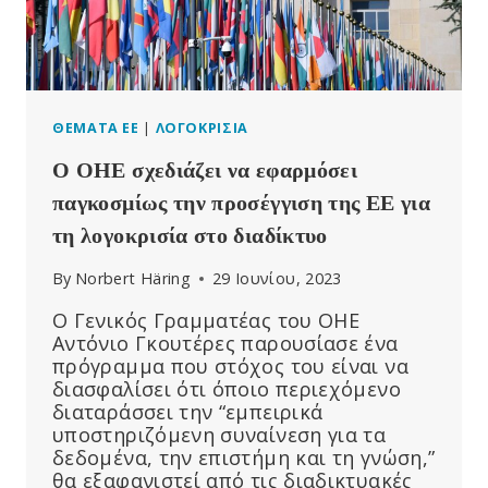
ΛΈΕΙ
Ο
RFK
JR.
ΣΤΗΝ
ΕΠΙΤΡΟΠΉ
ΘΈΜΑΤΑ ΕΕ
|
ΛΟΓΟΚΡΙΣΊΑ
ΤΗΣ
Ο ΟΗΕ σχεδιάζει να εφαρμόσει
ΒΟΥΛΉΣ
ΤΩΝ
παγκοσμίως την προσέγγιση της ΕΕ για
ΑΝΤΙΠΡΟΣΏΠΩΝ
τη λογοκρισία στο διαδίκτυο
By
Norbert Häring
29 Ιουνίου, 2023
Ο Γενικός Γραμματέας του ΟΗΕ
Αντόνιο Γκουτέρες παρουσίασε ένα
πρόγραμμα που στόχος του είναι να
διασφαλίσει ότι όποιο περιεχόμενο
διαταράσσει την “εμπειρικά
υποστηριζόμενη συναίνεση για τα
δεδομένα, την επιστήμη και τη γνώση,”
θα εξαφανιστεί από τις διαδικτυακές