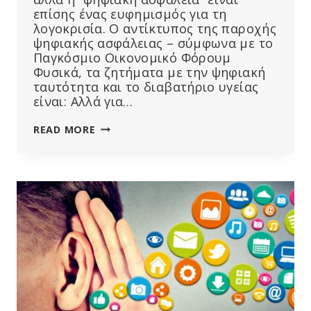
επίσης ένας ευφημισμός για τη
λογοκρισία. Ο αντίκτυπος της παροχής
ψηφιακής ασφάλειας – σύμφωνα με το
Παγκόσμιο Οικονομικό Φόρουμ
Φυσικά, τα ζητήματα με την ψηφιακή
ταυτότητα και το διαβατήριο υγείας
είναι: Αλλά για…
ΤΟ
READ MORE
WEF
ΚΑΙ
ΟΙ
ΕΤΑΊΡΟΙ
ΤΟΥ
ΙΣΧΥΡΊΖΟΝΤΑΙ
ΌΤΙ
ΕΡΓΆΖΟΝΤΑΙ
ΓΙΑ
ΤΗΝ
ΠΑΡΟΧΉ
“ΨΗΦΙΑΚΉΣ