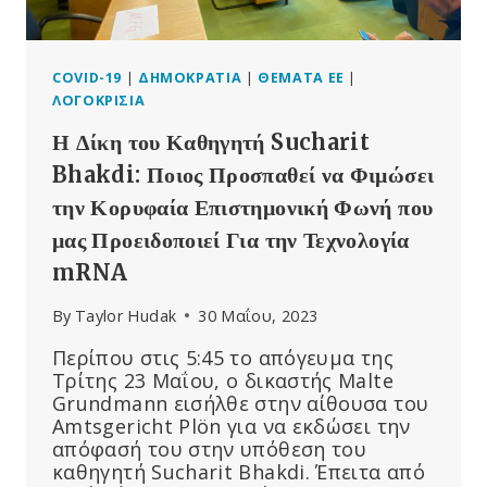
ΠΑΡΑΠΛΗΡΟΦΌΡΗΣΗΣ”
COVID-19
|
ΔΗΜΟΚΡΑΤΊΑ
|
ΘΈΜΑΤΑ ΕΕ
|
ΛΟΓΟΚΡΙΣΊΑ
Η Δίκη του Καθηγητή Sucharit
Bhakdi: Ποιος Προσπαθεί να Φιμώσει
την Κορυφαία Επιστημονική Φωνή που
μας Προειδοποιεί Για την Τεχνολογία
mRNA
By
Taylor Hudak
30 Μαΐου, 2023
Περίπου στις 5:45 το απόγευμα της
Τρίτης 23 Μαΐου, ο δικαστής Malte
Grundmann εισήλθε στην αίθουσα του
Amtsgericht Plön για να εκδώσει την
απόφασή του στην υπόθεση του
καθηγητή Sucharit Bhakdi. Έπειτα από