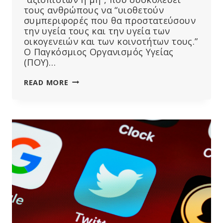
τους ανθρώπους να “υιοθετούν
συμπεριφορές που θα προστατεύσουν
την υγεία τους και την υγεία των
οικογενειών και των κοινοτήτων τους.”
Ο Παγκόσμιος Οργανισμός Υγείας
(ΠΟΥ)…
ΠΡΩΤΟΒΟΥΛΊΑ
READ MORE
ΤΟΥ
ΠΟΥ
ΘΑ
“ΠΡΟΩΘΕΊ
ΕΠΙΘΥΜΗΤΈΣ
ΣΥΜΠΕΡΙΦΟΡΈΣ”
ΜΈΣΩ
ΠΑΡΑΚΟΛΟΎΘΗΣΗΣ
ΤΩΝ
ΜΈΣΩΝ
ΚΟΙΝΩΝΙΚΉΣ
ΔΙΚΤΎΩΣΗΣ