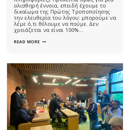
ολισθηρή έννοια, επειδή έχουμε το
δικαίωμα της Πρώτης Τροποποίησης
την ελευθερία του λόγου: μπορούμε να
λέμε ό,τι θέλουμε να πούμε. Δεν
χρειάζεται να είναι 100%…
Η
READ MORE
ΕΕ
ΕΚΔΊΔΕΙ
ΠΡΟΕΙΔΟΠΟΊΗΣΗ
ΚΑΘΏΣ
Ο
ELON
MUSK
ΑΠΟΣΎΡΕΙ
ΤΟ
TWITTER
ΑΠΌ
“ΣΥΜΦΩΝΊΑ
ΚΑΤΆ
ΤΗΣ