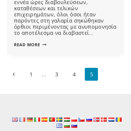
εννέα ώρες διαβουλεύσεων,
καταθέσεων και τελικών
επιχειρημάτων, όλοι όσοι ήταν
παρόντες στη γαλαρία σηκώθηκαν
όρθιοι περιμένοντας με ανυπομονησία
το αποτέλεσμα να διαβαστεί…
Η
READ MORE
ΔΊΚΗ
ΤΟΥ
ΚΑΘΗΓΗΤΉ
SUCHARIT
Page
Previous
1
…
3
4
5
BHAKDI:
ΠΟΙΟΣ
navigation
Page
ΠΡΟΣΠΑΘΕΊ
ΝΑ
ΦΙΜΏΣΕΙ
ΤΗΝ
ΚΟΡΥΦΑΊΑ
ΕΠΙΣΤΗΜΟΝΙΚΉ
ΦΩΝΉ
ΠΟΥ