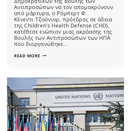
Δημοκρατικών της Βουλής των
Αντιπροσώπων να τον απομακρύνουν
από μάρτυρα, ο Ρόμπερτ Φ.
Κένεντι Τζούνιορ, πρόεδρος σε άδεια
της Children’s Health Defense (CHD),
κατέθεσε ενώπιον μιας ακρόασης της
Βουλής των Αντιπροσώπων των ΗΠΑ
που διοργανώθηκε…
“ΜΌΛΙΣ
READ MORE
ΑΡΧΊΣΕΙΣ
ΝΑ
ΛΟΓΟΚΡΊΝΕΙΣ,
ΕΊΣΑΙ
ΣΤΟ
ΔΡΌΜΟ
ΠΡΟΣ
ΤΗ
ΔΥΣΤΟΠΊΑ
ΚΑΙ
ΤΟΝ
ΟΛΟΚΛΗΡΩΤΙΣΜΌ”,