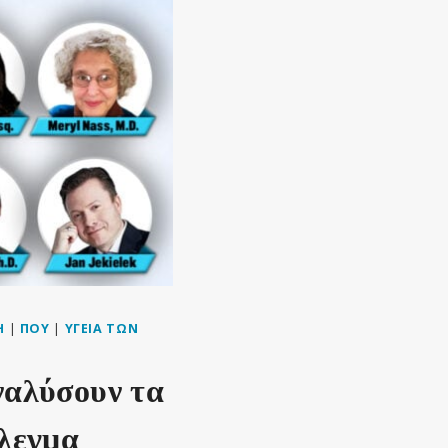
Η
|
ΠΟΥ
|
ΥΓΕΊΑ ΤΩΝ
ναλύσουν τα
πλεγμα