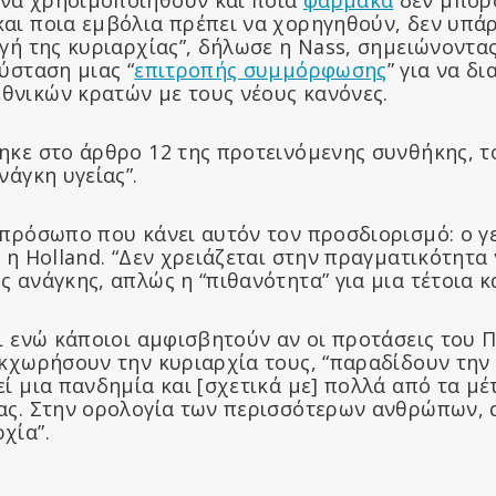
αι ποια εμβόλια πρέπει να χορηγηθούν, δεν υπάρ
γή της κυριαρχίας”, δήλωσε η Nass, σημειώνοντας
ύσταση μιας “
επιτροπής συμμόρφωσης
” για να δ
νικών κρατών με τους νέους κανόνες.
κε στο άρθρο 12 της προτεινόμενης συνθήκης, το
νάγκη υγείας”.
 πρόσωπο που κάνει αυτόν τον προσδιορισμό: ο γ
 η Holland. “Δεν χρειάζεται στην πραγματικότητα
 ανάγκης, απλώς η “πιθανότητα” για μια τέτοια κ
τι ενώ κάποιοι αμφισβητούν αν οι προτάσεις του
εκχωρήσουν την κυριαρχία τους, “παραδίδουν την 
ί μια πανδημία και [σχετικά με] πολλά από τα μ
ας. Στην ορολογία των περισσότερων ανθρώπων, 
χία”.