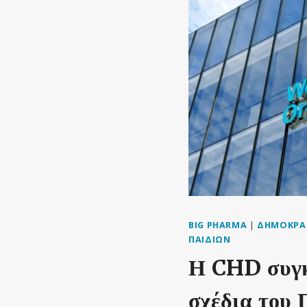
BIG PHARMA
|
ΔΗΜΟΚΡΑ
ΠΑΙΔΙΏΝ
Η CHD συγκα
σχέδια του 