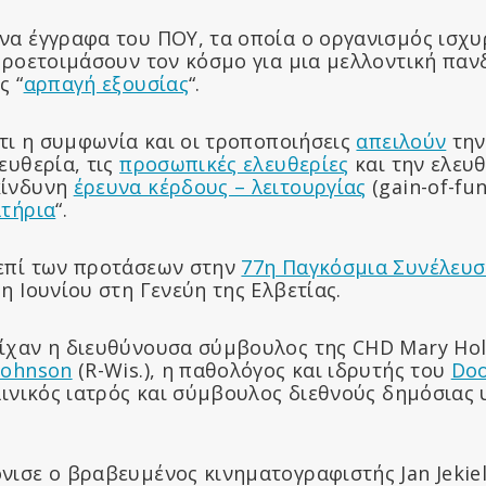
να έγγραφα του ΠΟΥ, τα οποία ο οργανισμός ισχυρ
 προετοιμάσουν τον κόσμο για μια μελλοντική παν
ς “
αρπαγή εξουσίας
“.
ότι η συμφωνία και οι τροποποιήσεις
απειλούν
την
ευθερία, τις
προσωπικές ελευθερίες
και την ελευθ
κίνδυνη
έρευνα κέρδους – λειτουργίας
(gain-of-fun
ατήρια
“.
επί των προτάσεων στην
77η Παγκόσμια Συνέλευσ
η Ιουνίου στη Γενεύη της Ελβετίας.
ίχαν η διευθύνουσα σύμβουλος της CHD Mary Hol
Johnson
(R-Wis.), η παθολόγος και ιδρυτής του
Doo
λινικός ιατρός και σύμβουλος διεθνούς δημόσιας 
νισε ο βραβευμένος κινηματογραφιστής Jan Jekie