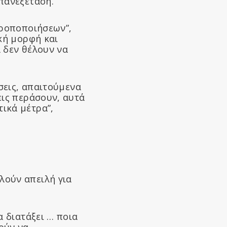
πανεξέταση.
τροποποιήσεων”,
ική μορφή και
ά δεν θέλουν να
σεις, απαιτούμενα
εις περάσουν, αυτά
ικά μέτρα”,
λούν απειλή για
α διατάξει … ποια
ούν να