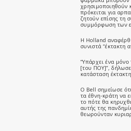
χρησιμοποιηθούν κ
πρόκειται για αρπα
ζητούν επίσης τη σ
συμμόρφωση των εθ
Η Holland αναφέρθη
συνιστά “έκτακτη α
“Υπάρχει ένα μόνο
[του ΠΟΥ]”, δήλωσε
κατάσταση έκτακτης
Ο Bell σημείωσε ό
τα έθνη-κράτη να 
το πότε θα κηρυχθε
αυτής της πανδημί
θεωρούνταν κυριαρ