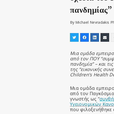
πανδημίας”
By
Michael Nevradakis P
Μια ομάδα εμπειρο
από τον ΠΟΥ “συμφ
πανδημία” – και τι
της “
εικονικής συν
Children’s Health D
Μια ομάδα εμπειρο
από τον Παγκόσμιο
γνωστής ως “
συνθή
Υγειονομικών Κανο
που φιλοξενήθηκε α