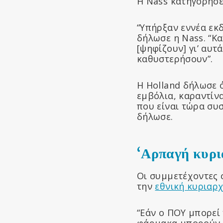
Η Nass κατηγόρησε
“Υπήρξαν εννέα εκ
δήλωσε η Nass. “Κα
[ψηφίζουν] γι’ αυτ
καθυστερήσουν”.
Η Holland δήλωσε ό
εμβόλια, καραντίν
που είναι τώρα συ
δήλωσε.
‘Αρπαγή κυρι
Οι συμμετέχοντες 
την
εθνική κυριαρχ
“Εάν ο ΠΟΥ μπορεί 
φάρμακα μπορούν 