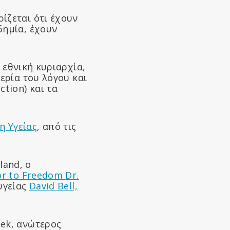
ίζεται ότι έχουν
δημία, έχουν
 εθνική κυριαρχία,
ερία του λόγου και
ction) και τα
η Υγείας
, από τις
land, ο
r to Freedom
Dr.
υγείας
David Bell,
lek, ανώτερος