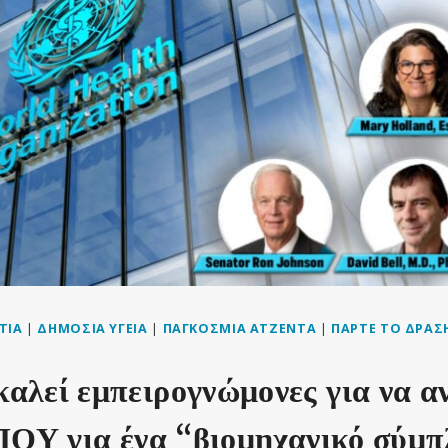
ΤΊΑ
|
ΔΗΜΌΣΙΑ ΥΓΕΊΑ
|
ΠΑΓΚΌΣΜΙΑ ΑΤΖΈΝΤΑ
|
ΠΆΡΤΕ ΤΟ ΔΡΆΣ
λεί εμπειρογνώμονες για να α
ΠΟΥ για ένα “βιομηχανικό σύμ