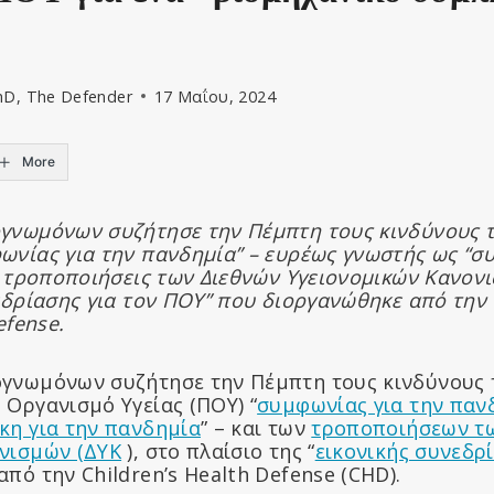
hD, The Defender
17 Μαΐου, 2024
More
γνωμόνων συζήτησε την Πέμπτη τους κινδύνους 
ωνίας για την πανδημία” – ευρέως γνωστής ως “συ
ς τροποποιήσεις των Διεθνών Υγειονομικών Κανον
εδρίαση
ς για τον ΠΟΥ” που διοργανώθηκε από τη
efense.
γνωμόνων συζήτησε την Πέμπτη τους κινδύνους 
 Οργανισμό Υγείας (ΠΟΥ) “
συμφωνίας για την παν
κη για την πανδημία
” – και των
τροποποιήσεων τ
νισμών (ΔΥΚ
), στο πλαίσιο της “
εικονικής συνεδρ
πό την Children’s Health Defense (CHD).