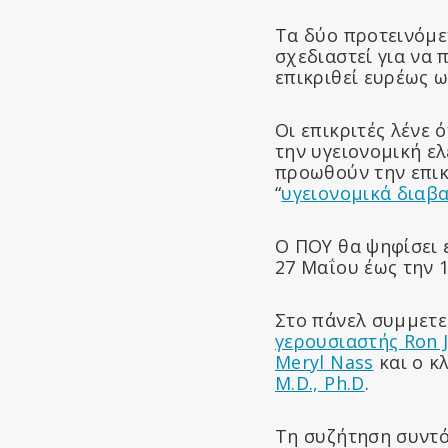
Τα δύο προτεινόμε
σχεδιαστεί για να
επικριθεί ευρέως ω
Οι επικριτές λένε 
την υγειονομική ελ
προωθούν την επι
“
υγειονομικά διαβ
Ο ΠΟΥ θα ψηφίσει 
27 Μαΐου έως την 1
Στο πάνελ συμμετε
γερουσιαστής Ron 
Meryl Nass
και ο κ
M.D., Ph.D
.
Τη συζήτηση συντό