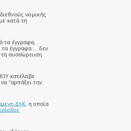
 διεθνούς νομικής
με κατά τη
ά τα έγγραφα,
ε τα έγγραφα … δεν
α τη συσσώρευση
 ΠΟΥ κατέλαβε
 να “αρπάξει την
άμενη ΔΥΚ
, η οποία
ερίοδος