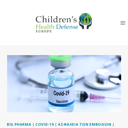
Skip
to
content
BIG PHARMA
|
COVID-19
|
ΑΣΦΆΛΕΙΑ ΤΩΝ ΕΜΒΟΛΊΩΝ
|