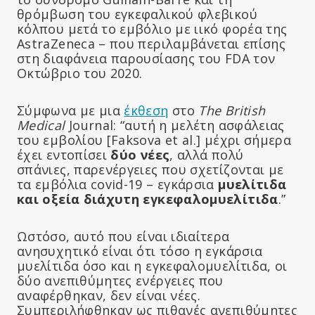
θρόμβωση του εγκεφαλικού φλεβικού
κόλπου μετά το εμβόλιο με ιικό φορέα της
AstraZeneca – που περιλαμβάνεται επίσης
στη διαφάνεια παρουσίασης του FDA τον
Οκτώβριο του 2020.
Σύμφωνα με μια
έκθεση
στο
The British
Medical
Journal: “αυτή η μελέτη ασφάλειας
του εμβολίου [Faksova et al.] μέχρι σήμερα
έχει εντοπίσει
δύο νέες
, αλλά πολύ
σπάνιες, παρενέργειες που σχετίζονται με
τα εμβόλια covid-19 – εγκάρσια
μυελίτιδα
και οξεία διάχυτη εγκεφαλομυελίτιδα
.”
Ωστόσο, αυτό που είναι ιδιαίτερα
ανησυχητικό είναι ότι τόσο η εγκάρσια
μυελίτιδα όσο και η εγκεφαλομυελίτιδα, οι
δύο ανεπιθύμητες ενέργειες που
αναφέρθηκαν, δεν είναι νέες.
Συμπεριλήφθηκαν ως πιθανές ανεπιθύμητες