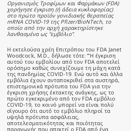
Οργανισμός Τροφίμων και Φαρμάκων (FDA)
χορήγησε έγκριση (ή άδεια κυκλοφορίας)
στο πρώτο προϊόν γονιδιακής θεραπείας
mRNA COVID-19 της Pfizer/BioNTech, το
οποίο από την αρχή χαρακτηρίστηκε
λανθασμένα ως “εμβόλιο”
.
Η εκτελούσα χρέη Επιτρόπου του FDA Janet
Woodcock, M.D., δήλωσε τότε:
“
Η έγκριση
αυτού του εμβολίου από τον FDA αποτελεί
ορόσημο καθώς συνεχίζουμε τη μάχη κατά
της πανδημίας COVID-19.
Ενώ αυτό και άλλα
εμβόλια έχουν ανταποκριθεί στα αυστηρά,
επιστημονικά πρότυπα του FDA για την
έγκριση χρήσης έκτακτης ανάγκης, ως το
πρώτο εγκεκριμένο από τον FDA εμβόλιο
COVID-19, το κοινό μπορεί να είναι πολύ
σίγουρο ότι αυτό το εμβόλιο πληροί τα
υψηλά πρότυπα ασφάλειας,
αποτελεσματικότητας και ποιότητας
παραγωγής που απαιτεί ο FDA από ένα