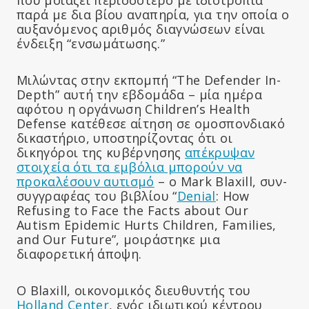
παρά με δια βίου αναπηρία, για την οποία ο
αυξανόμενος αριθμός διαγνώσεων είναι
ένδειξη “ενσωμάτωσης.”
Μιλώντας στην εκπομπή “The Defender In-
Depth” αυτή την εβδομάδα – μία ημέρα
αφότου η οργάνωση Children’s Health
Defense κατέθεσε αίτηση σε ομοσπονδιακό
δικαστήριο, υποστηρίζοντας ότι οι
δικηγόροι της κυβέρνησης
απέκρυψαν
στοιχεία ότι τα εμβόλια μπορούν να
προκαλέσουν αυτισμό
– ο Mark Blaxill, συν-
συγγραφέας του βιβλίου “
Denial
: How
Refusing to Face the Facts about Our
Autism Epidemic Hurts Children, Families,
and Our Future”, μοιράστηκε μια
διαφορετική άποψη.
Ο Blaxill, οικονομικός διευθυντής του
Holland Center
, ενός ιδιωτικού κέντρου