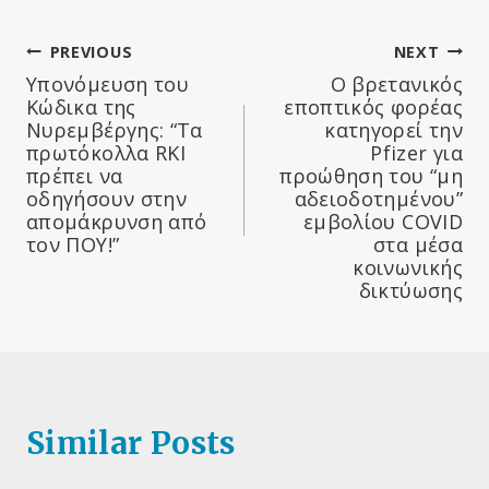
Πλοήγηση
PREVIOUS
NEXT
Υπονόμευση του
Ο βρετανικός
άρθρων
Κώδικα της
εποπτικός φορέας
Νυρεμβέργης: “Τα
κατηγορεί την
πρωτόκολλα RKI
Pfizer για
πρέπει να
προώθηση του “μη
οδηγήσουν στην
αδειοδοτημένου”
απομάκρυνση από
εμβολίου COVID
τον ΠΟΥ!”
στα μέσα
κοινωνικής
δικτύωσης
Similar Posts