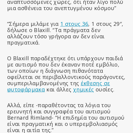
αναπτυσσόμενες χώρες, ότι ήταν λίγο πολύ
μια ασθένεια του ανεπτυγμένου κόσμου”
“Σήμερα μιλάμε για
1 στους 36
, 1 στους 29″,
δήλωσε ο Blaxill. “Τα πράγματα δεν
αλλάζουν τόσο γρήγορα αν δεν είναι
πραγματικά.
Ο Blaxill παραδέχτηκε ότι υπάρχουν παιδιά
με αυτισμό που δεν έκαναν ποτέ εμβόλιο,
των οποίων η διάγνωση πιθανότατα
οφείλεται σε περιβαλλοντικούς παράγοντες,
συμπεριλαμβανομένης της
έκθεσης σε
φυτοφάρμακα
και άλλες
χημικές
ουσίες.
Αλλά, είπε -παραθέτοντας τα λόγια του
ερευνητή και συγγραφέα του αυτισμού
Bernard Rimland- “Η επιδημία του αυτισμού
είναι πραγματική και ο υπερεμβολιασμός
είναι η αιτία της.”