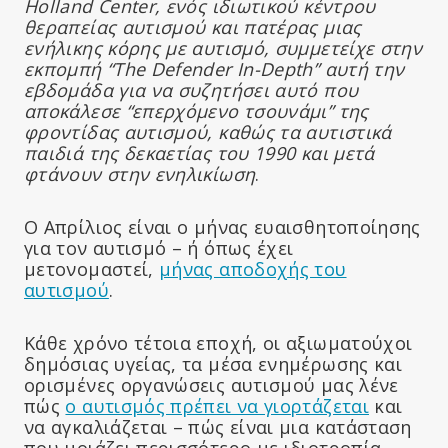
Holland Center, ενός ιδιωτικού κέντρου
θεραπείας αυτισμού και πατέρας μιας
ενήλικης κόρης με αυτισμό, συμμετείχε στην
εκπομπή “The Defender In-Depth” αυτή την
εβδομάδα για να συζητήσει αυτό που
αποκάλεσε “επερχόμενο τσουνάμι” της
φροντίδας αυτισμού, καθώς τα αυτιστικά
παιδιά της δεκαετίας του 1990 και μετά
φτάνουν στην ενηλικίωση
.
Ο Απρίλιος είναι ο μήνας ευαισθητοποίησης
για τον αυτισμό – ή όπως έχει
μετονομαστεί,
μήνας αποδοχής του
αυτισμού
.
Κάθε χρόνο τέτοια εποχή, οι αξιωματούχοι
δημόσιας υγείας, τα μέσα ενημέρωσης και
ορισμένες οργανώσεις αυτισμού μας λένε
πώς
ο αυτισμός πρέπει να γιορτάζεται
και
να αγκαλιάζεται – πώς είναι μια κατάσταση
που μοιάζει περισσότερο με ιδιοτροπία