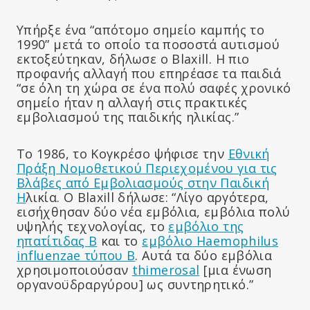
Υπήρξε ένα “απότομο σημείο καμπής το
1990” μετά το οποίο τα ποσοστά αυτισμού
εκτοξεύτηκαν, δήλωσε ο Blaxill. Η πιο
προφανής αλλαγή που επηρέασε τα παιδιά
“σε όλη τη χώρα σε ένα πολύ σαφές χρονικό
σημείο ήταν η αλλαγή στις πρακτικές
εμβολιασμού της παιδικής ηλικίας.”
Το 1986, το Κογκρέσο ψήφισε την
Εθνική
Πράξη Νομοθετικού Περιεχομένου για τις
Βλάβες από Εμβολιασμούς στην Παιδική
Η
λικία. Ο Blaxill δήλωσε: “Λίγο αργότερα,
εισήχθησαν δύο νέα εμβόλια, εμβόλια πολύ
υψηλής τεχνολογίας, το
εμβόλιο της
ηπατίτιδας Β
και το
εμβόλιο Haemophilus
influenzae τύπου Β
. Αυτά τα δύο εμβόλια
χρησιμοποιούσαν
thimerosal
[μια ένωση
οργανοϋδραργύρου] ως συντηρητικό.”