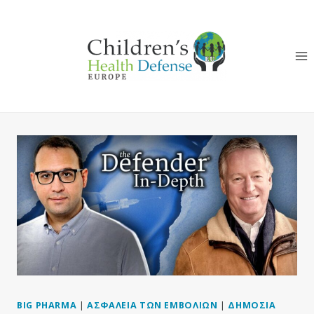
Skip
to
content
BIG PHARMA
|
ΑΣΦΆΛΕΙΑ ΤΩΝ ΕΜΒΟΛΊΩΝ
|
ΔΗΜΌΣΙΑ