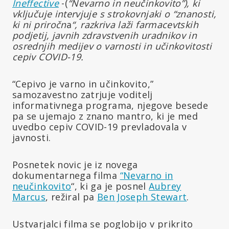
Ineffective
-(
“Nevarno in neučinkovito”), ki
vključuje intervjuje s strokovnjaki o “znanosti,
ki ni priročn
a
“, razkriva laži farmacevtskih
podjetij, javnih zdravstvenih uradnikov in
osrednjih medijev o varnosti in učinkovitosti
cepiv COVID-19.
“Cepivo je varno in učinkovito,”
samozavestno zatrjuje voditelj
informativnega programa, njegove besede
pa se ujemajo z znano mantro, ki je med
uvedbo cepiv COVID-19 prevladovala v
javnosti.
Posnetek novic je iz novega
dokumentarnega filma
“Nevarno in
neučinkovito
“, ki ga je posnel
Aubrey
Marcus
, režiral pa
Ben Joseph Stewart
.
Ustvarjalci filma se poglobijo v prikrito