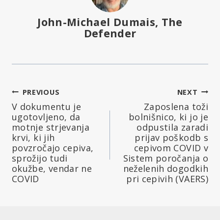
John-Michael Dumais, The
Defender
Navigacija
PREVIOUS
NEXT
V dokumentu je
Zaposlena toži
prispevka
ugotovljeno, da
bolnišnico, ki jo je
motnje strjevanja
odpustila zaradi
krvi, ki jih
prijav poškodb s
povzročajo cepiva,
cepivom COVID v
sprožijo tudi
Sistem poročanja o
okužbe, vendar ne
neželenih dogodkih
COVID
pri cepivih (VAERS)