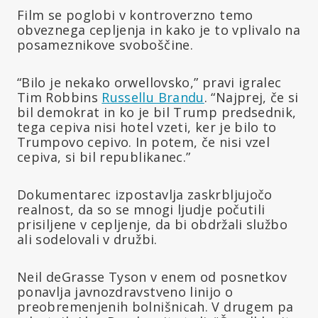
Film se poglobi v kontroverzno temo
obveznega cepljenja in kako je to vplivalo na
posameznikove svoboščine.
“Bilo je nekako orwellovsko,” pravi igralec
Tim Robbins
Russellu Brandu
. “Najprej, če si
bil demokrat in ko je bil Trump predsednik,
tega cepiva nisi hotel vzeti, ker je bilo to
Trumpovo cepivo. In potem, če nisi vzel
cepiva, si bil republikanec.”
Dokumentarec izpostavlja zaskrbljujočo
realnost, da so se mnogi ljudje počutili
prisiljene v cepljenje, da bi obdržali službo
ali sodelovali v družbi.
Neil deGrasse Tyson v enem od posnetkov
ponavlja javnozdravstveno linijo o
preobremenjenih bolnišnicah. V drugem pa