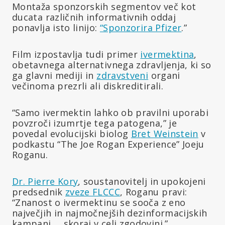
Montaža sponzorskih segmentov več kot
ducata različnih informativnih oddaj
ponavlja isto linijo:
“Sponzorira Pfizer
.”
Film izpostavlja tudi primer
ivermektina
,
obetavnega alternativnega zdravljenja, ki so
ga glavni mediji in
zdravstveni
organi
večinoma prezrli ali diskreditirali.
“Samo ivermektin lahko ob pravilni uporabi
povzroči izumrtje tega patogena,” je
povedal evolucijski biolog
Bret Weinstein
v
podkastu “The Joe Rogan Experience” Joeju
Roganu.
Dr. Pierre Kory
, soustanovitelj in upokojeni
predsednik
zveze FLCCC
, Roganu pravi:
“Znanost o ivermektinu se sooča z eno
največjih in najmočnejših dezinformacijskih
kampanj … skoraj v celi zgodovini.”