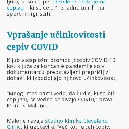
ljudi, ki so utrpeli
neželene reakcije na
cepivo
– ki so celo “nenadno umrli” na
športnih igriščih.
Vprašanje učinkovitosti
cepiv COVID
Kljub vsesplošni promociji cepiv COVID-19
kot ključa za končanje pandemije so v
dokumentarcu predstavljeni prepričljivi
dokazi, ki izpodbijajo njihovo učinkovitost.
“Mnogi med nami vedo, da ljudje, ki so bili
cepljeni, še vedno dobivajo COVID,” pravi
Marcus Malone.
Malone navaja
študijo klinike Cleveland
Clinic
, ki ugotavlja: “Več kot je teh cepiv,