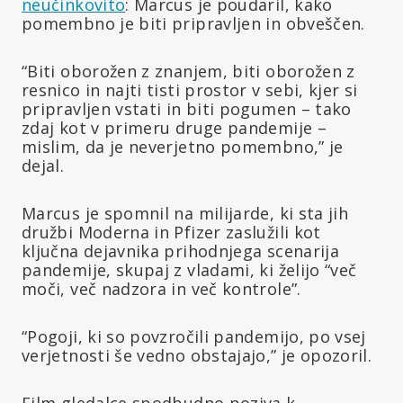
neučinkovito
: Marcus je poudaril, kako
pomembno je biti pripravljen in obveščen.
“Biti oborožen z znanjem, biti oborožen z
resnico in najti tisti prostor v sebi, kjer si
pripravljen vstati in biti pogumen – tako
zdaj kot v primeru druge pandemije –
mislim, da je neverjetno pomembno,” je
dejal.
Marcus je spomnil na milijarde, ki sta jih
družbi Moderna in Pfizer zaslužili kot
ključna dejavnika prihodnjega scenarija
pandemije, skupaj z vladami, ki želijo “več
moči, več nadzora in več kontrole”.
“Pogoji, ki so povzročili pandemijo, po vsej
verjetnosti še vedno obstajajo,” je opozoril.
Film gledalce spodbudno poziva k