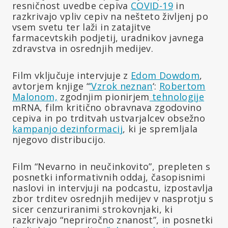
resničnost uvedbe cepiva
COVID-19
in
razkrivajo vpliv cepiv na nešteto življenj po
vsem svetu ter laži in zatajitve
farmacevtskih podjetij, uradnikov javnega
zdravstva in osrednjih medijev.
Film vključuje intervjuje z
Edom Dowdom
,
avtorjem knjige “
‘Vzrok neznan
‘:
Robertom
Malonom,
zgodnjim pionirjem
tehnologije
mRNA, film kritično obravnava zgodovino
cepiva in po trditvah ustvarjalcev obsežno
kampanjo dezinformacij
, ki je spremljala
njegovo distribucijo.
Film “Nevarno in neučinkovito”, prepleten s
posnetki informativnih oddaj, časopisnimi
naslovi in intervjuji na podcastu, izpostavlja
zbor trditev osrednjih medijev v nasprotju s
sicer cenzuriranimi strokovnjaki, ki
razkrivajo “nepriročno znanost”, in posnetki