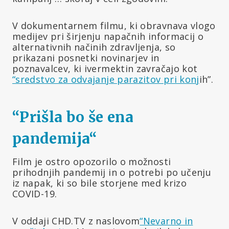
V dokumentarnem filmu, ki obravnava vlogo
medijev pri širjenju napačnih informacij o
alternativnih načinih zdravljenja, so
prikazani posnetki novinarjev in
poznavalcev, ki ivermektin zavračajo kot
“sredstvo za odvajanje parazitov pri konj
ih”.
“Prišla bo še ena
pandemija
“
Film je ostro opozorilo o možnosti
prihodnjih pandemij in o potrebi po učenju
iz napak, ki so bile storjene med krizo
COVID-19.
V oddaji CHD.TV z naslovom
“Nevarno in