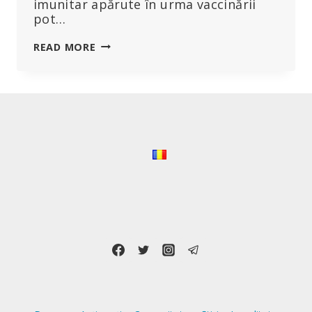
imunitar apărute în urma vaccinării
pot…
UNELE
READ MORE
TIPURI
DE
VACCINURI
SUNT
ASOCIATE
UNUI
RISC
CRESCUT
DE
ALTE
INFECȚII