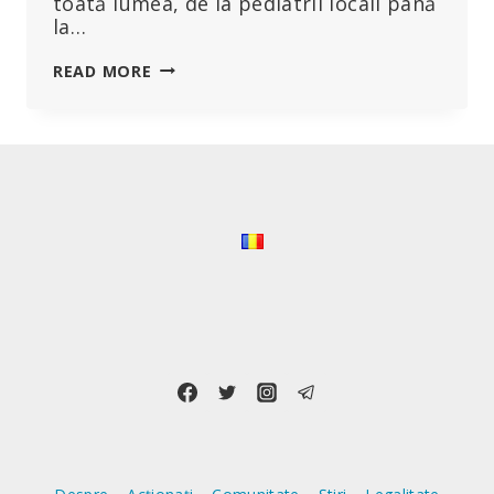
toată lumea, de la pediatrii locali până
la…
CAMPANIA
READ MORE
BIZARĂ
DE
VACCINARE
A
COPIILOR
GERMANI
CONTRAVINE
RECOMANDĂRILOR
AUTORITĂȚILOR
DE
REGLEMENTARE,
AVÂND
LOC
ÎN
ABSENȚA
ORICĂROR
DOVEZI